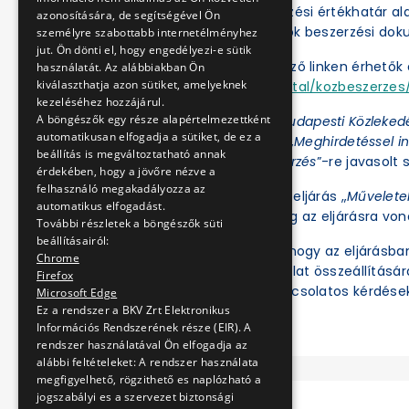
A BKV Zrt. a közbeszerzési értékhatár a
azonosítására, de segítségével Ön
folytatja le. Az eljárások beszerzési d
személyre szabottabb internetélményhez
jut. Ön dönti el, hogy engedélyezi-e sütik
Az eljárások a következő linken érhetők e
használatát. Az alábbiakban Ön
kiválaszthatja azon sütiket, amelyeknek
https://ekr.gov.hu/portal/kozbeszerzes/
kezeléséhez hozzájárul.
A böngészők egy része alapértelmezettként
Az Ajánlatkérőnél a „
Budapesti Közleked
automatikusan elfogadja a sütiket, de ez a
az Eljárás fajtájánál a „
Meghirdetéssel in
beállítás is megváltoztatható annak
értékhatár alatti beszerzés
”-re javasolt s
érdekében, hogy a jövőre nézve a
felhasználó megakadályozza az
Ezt követően az adott eljárás „
Művelete
automatikus elfogadást.
illetve tekinthetők meg az eljárásra vo
További részletek a böngészők süti
beállításairól:
Felhívjuk a figyelmet, hogy az eljárásb
Chrome
ben regisztrált és ajánlat összeállításá
Firefox
meg. Az eljárással kapcsolatos kérdések
Microsoft Edge
Ez a rendszer a BKV Zrt Elektronikus
Információs Rendszerének része (EIR). A
rendszer használatával Ön elfogadja az
alábbi feltételeket: A rendszer használata
megfigyelhető, rögzithető es naplózható a
jogszabályi es a szervezet biztonsági