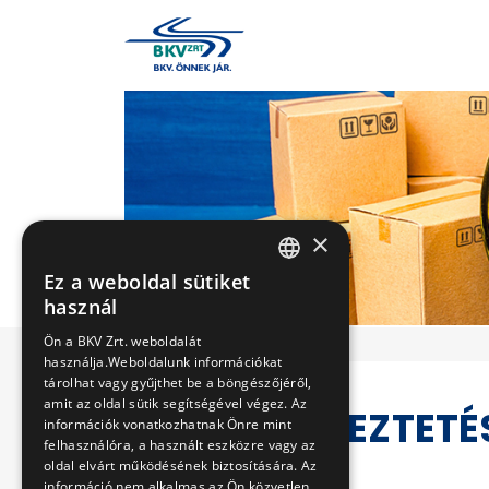
×
Ez a weboldal sütiket
HUNGARIAN
használ
ENGLISH
Ön a BKV Zrt. weboldalát
használja.Weboldalunk információkat
tárolhat vagy gyűjthet be a böngészőjéről,
amit az oldal sütik segítségével végez. Az
VERSENYEZTETÉ
információk vonatkozhatnak Önre mint
felhasználóra, a használt eszközre vagy az
oldal elvárt működésének biztosítására. Az
információ nem alkalmas az Ön közvetlen