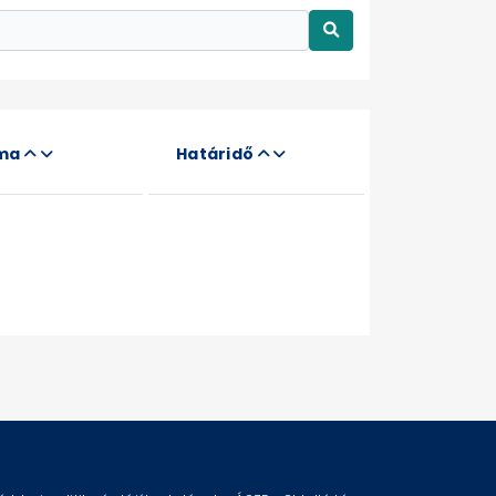
áma
Határidő