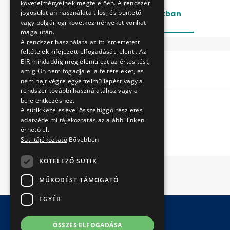
követelményeinek megfelelően. A rendszer
jogosulatlan használata tilos, és büntető
Lezárt
Folyamatban
vagy polgárjogi következményeket vonhat
maga után.
A rendszer használata az itt ismertetett
feltételek kifejezett elfogadását jelenti. Az
EIR mindaddig megjeleníti ezt az értesitést,
Cím
amig Ön nem fogadja el a feltételeket, es
nem hajt végre egyértelmű lépést vagy a
rendszer további használatához vagy a
bejelentkezéshez.
A sütik kezelésével összefüggő részletes
adatvédelmi tájékoztatás az alábbi linken
érhető el.
Süti tájékoztató
Bővebben
KÖTELEZŐ SÜTIK
MŰKÖDÉST TÁMOGATÓ
EGYÉB
ÖSSZES ELFOGADÁSA
© Copyright 2026 BKV Zrt.