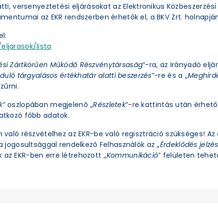
latti, versenyeztetési eljárásokat az Elektronikus Közbeszerzé
okumentumai az EKR rendszerben érhetők el, a BKV Zrt. holnapjá
l:
eljarasok/lista
ési Zártkörűen Működő Részvénytársaság
”-ra, az Irányadó eljá
duló tárgyalásos értékhatár alatti beszerzés
”-re és a „
Meghirde
zűrni.
k
” oszlopában megjelenő „
Részletek
”-re kattintás után érhető 
natkozó főbb adatok.
an való részvételhez az EKR-be való regisztráció szükséges! A
ra jogosultsággal rendelkező Felhasználók az „
Érdeklődés jelzé
 az EKR-ben erre létrehozott „
Kommunikáció
” felületen tehető