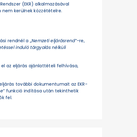
si Rendszer (EKR) alkalmazásával
n nem kerülnek közzétételre.
rási rendnél a „N
emzeti eljárásrend
”-re,
téssel induló tárgyalás nélküli
el az eljárás ajánlattételi felhívása,
z eljárás további dokumentumait az EKR-
se
” funkció indítása után tekinthetik
k fel.