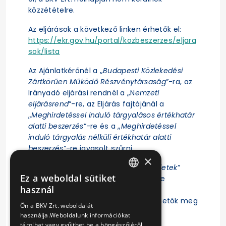
közzétételre.
Az eljárások a következő linken érhetők el:
https://ekr.gov.hu/portal/kozbeszerzes/eljara
sok/lista
Az Ajánlatkérőnél a „
Budapesti Közlekedési
Zártkörűen Működő Részvénytársaság
”-ra, az
Irányadó eljárási rendnél a „N
emzeti
eljárásrend
”-re, az Eljárás fajtájánál a
„
Meghirdetéssel induló tárgyalásos értékhatár
alatti beszerzés
”-re és a „
Meghirdetéssel
induló tárgyalás nélküli értékhatár alatti
beszerzés
”-re javasolt szűrni.
×
Ezt követően az adott eljárás „
Műveletek
”
Ez a weboldal sütiket
oszlopában megjelenő „
Részletek
”-re
HUNGARIAN
használ
kattintás után érhető el az eljárás
ENGLISH
ajánlattételi felhívása, illetve tekinthetők meg
Ön a BKV Zrt. weboldalát
az eljárásra vonatkozó főbb adatok.
használja.Weboldalunk információkat
tárolhat vagy gyűjthet be a böngészőjéről,