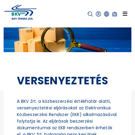
VERSENYEZTETÉS
A BKV Zrt. a közbeszerzési értékhatár alatti,
versenyeztetési eljárásokat az Elektronikus
Közbeszerzési Rendszer (EKR) alkalmazásával
folytatja le. Az eljárások beszerzési
dokumentumai az EKR rendszerben érhetők
el, a BKV Zrt. holnapján nem kerülnek