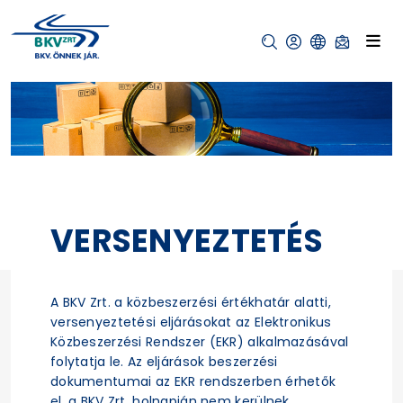
VERSENYEZTETÉS
A BKV Zrt. a közbeszerzési értékhatár alatti,
versenyeztetési eljárásokat az Elektronikus
Közbeszerzési Rendszer (EKR) alkalmazásával
folytatja le. Az eljárások beszerzési
dokumentumai az EKR rendszerben érhetők
el, a BKV Zrt. holnapján nem kerülnek