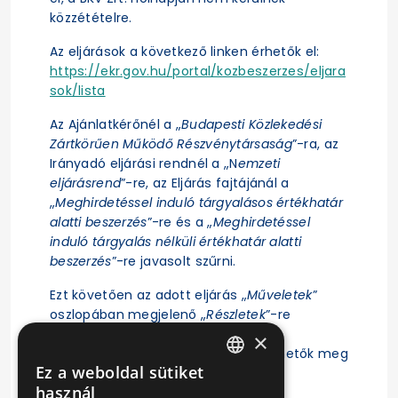
közzétételre.
Az eljárások a következő linken érhetők el:
https://ekr.gov.hu/portal/kozbeszerzes/eljara
sok/lista
Az Ajánlatkérőnél a „
Budapesti Közlekedési
Zártkörűen Működő Részvénytársaság
”-ra, az
Irányadó eljárási rendnél a „N
emzeti
eljárásrend
”-re, az Eljárás fajtájánál a
„
Meghirdetéssel induló tárgyalásos értékhatár
alatti beszerzés
”-re és a „
Meghirdetéssel
induló tárgyalás nélküli értékhatár alatti
beszerzés
”-re javasolt szűrni.
Ezt követően az adott eljárás „
Műveletek
”
oszlopában megjelenő „
Részletek
”-re
kattintás után érhető el az eljárás
×
ajánlattételi felhívása, illetve tekinthetők meg
Ez a weboldal sütiket
az eljárásra vonatkozó főbb adatok.
HUNGARIAN
használ