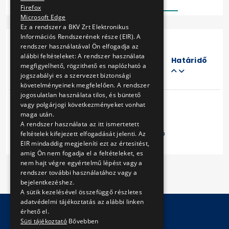
Firefox
Microsoft Edge
Ez a rendszer a BKV Zrt Elektronikus
Információs Rendszerének része (EIR). A
rendszer használatával Ön elfogadja az
Eljárás
alábbi feltételeket: A rendszer használata
száma
Határidő
megfigyelhető, rögzithető es naplózható a
Cím
jogszabályi es a szervezet biztonsági
követelményeinek megfelelően. A rendszer
jogosulatlan használata tilos, és büntető
vagy polgárjogi következményeket vonhat
maga után.
A rendszer használata az itt ismertetett
Előző
1
Következő
feltételek kifejezett elfogadását jelenti. Az
EIR mindaddig megjeleníti ezt az értesitést,
amig Ön nem fogadja el a feltételeket, es
nem hajt végre egyértelmű lépést vagy a
rendszer további használatához vagy a
bejelentkezéshez.
A sütik kezelésével összefüggő részletes
adatvédelmi tájékoztatás az alábbi linken
érhető el.
Süti tájékoztató
Bővebben
© Copyright 2026 BKV Zrt.