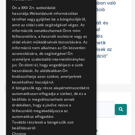
Felhívjuk a figyelmet, hogy az eljárásban való
ENGLISH
Ön a BKV Zrt. weboldalát
részvételhez az EKR-be való regisztráció
használja.Weboldalunk információkat
szükséges! Az eljárás további
tárolhat vagy gyűjthet be a böngészőjéről,
dokumentumait az EKR-ben regisztrált és
amit az oldal sütik segítségével végez. Az
ajánlat összeállítására jogosultsággal
információk vonatkozhatnak Önre mint
rendelkező Felhasználók az „
Érdeklődés
felhasználóra, a használt eszközre vagy az
oldal elvárt működésének biztosítására. Az
jelzése
” funkció indítása után tekinthetik
információ nem alkalmas az Ön közvetlen
meg. Az eljárással kapcsolatos kérdések az
azonosítására, de segítségével Ön
EKR-ben erre létrehozott „
Kommunikáció
”
személyre szabottabb internetélményhez
felületen tehetők fel.
jut. Ön dönti el, hogy engedélyezi-e sütik
használatát. Az alábbiakban Ön
kiválaszthatja azon sütiket, amelyeknek
kezeléséhez hozzájárul.
A böngészők egy része alapértelmezettként
automatikusan elfogadja a sütiket, de ez a
beállítás is megváltoztatható annak
érdekében, hogy a jövőre nézve a
felhasználó megakadályozza az
automatikus elfogadást.
További részletek a böngészők süti
beállításairól:
Lezárt
Folyamatban
Chrome