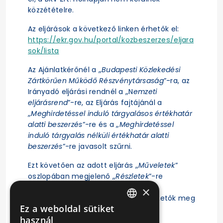
közzétételre.
Az eljárások a következő linken érhetők el:
https://ekr.gov.hu/portal/kozbeszerzes/eljara
sok/lista
Az Ajánlatkérőnél a „
Budapesti Közlekedési
Zártkörűen Működő Részvénytársaság
”-ra, az
Irányadó eljárási rendnél a „N
emzeti
eljárásrend
”-re, az Eljárás fajtájánál a
„
Meghirdetéssel induló tárgyalásos értékhatár
alatti beszerzés
”-re és a „
Meghirdetéssel
induló tárgyalás nélküli értékhatár alatti
beszerzés
”-re javasolt szűrni.
Ezt követően az adott eljárás „
Műveletek
”
oszlopában megjelenő „
Részletek
”-re
kattintás után érhető el az eljárás
×
ajánlattételi felhívása, illetve tekinthetők meg
Ez a weboldal sütiket
az eljárásra vonatkozó főbb adatok.
HUNGARIAN
használ