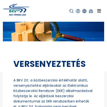
VERSENYEZTETÉS
A BKV Zrt. a közbeszerzési értékhatár alatti,
versenyeztetési eljárásokat az Elektronikus
Közbeszerzési Rendszer (EKR) alkalmazásával
folytatja le. Az eljárások beszerzési
dokumentumai az EKR rendszerben érhetők
el, a BKV Zrt. holnapján nem kerülnek