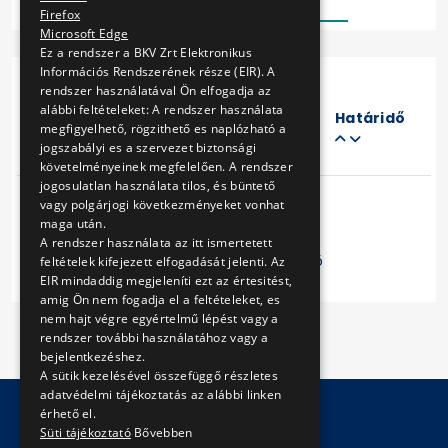
Firefox
Microsoft Edge
Ez a rendszer a BKV Zrt Elektronikus
Információs Rendszerének része (EIR). A
rendszer használatával Ön elfogadja az
Eljárás
alábbi feltételeket: A rendszer használata
száma
Határidő
megfigyelhető, rögzithető es naplózható a
Cím
jogszabályi es a szervezet biztonsági
követelményeinek megfelelően. A rendszer
jogosulatlan használata tilos, és büntető
vagy polgárjogi következményeket vonhat
maga után.
A rendszer használata az itt ismertetett
Előző
1
Következő
feltételek kifejezett elfogadását jelenti. Az
EIR mindaddig megjeleníti ezt az értesitést,
amig Ön nem fogadja el a feltételeket, es
nem hajt végre egyértelmű lépést vagy a
rendszer további használatához vagy a
bejelentkezéshez.
A sütik kezelésével összefüggő részletes
adatvédelmi tájékoztatás az alábbi linken
érhető el.
Süti tájékoztató
Bővebben
© Copyright 2026 BKV Zrt.