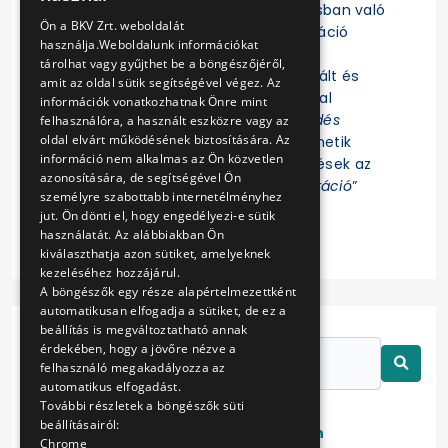
Felhívjuk a figyelmet, hogy az eljárásban való
ENGLISH
Ön a BKV Zrt. weboldalát
részvételhez az EKR-be való regisztráció
használja.Weboldalunk információkat
szükséges! Az eljárás további
tárolhat vagy gyűjthet be a böngészőjéről,
dokumentumait az EKR-ben regisztrált és
amit az oldal sütik segítségével végez. Az
ajánlat összeállítására jogosultsággal
információk vonatkozhatnak Önre mint
rendelkező Felhasználók az „
Érdeklődés
felhasználóra, a használt eszközre vagy az
oldal elvárt működésének biztosítására. Az
jelzése
” funkció indítása után tekinthetik
információ nem alkalmas az Ön közvetlen
meg. Az eljárással kapcsolatos kérdések az
azonosítására, de segítségével Ön
EKR-ben erre létrehozott „
Kommunikáció
”
személyre szabottabb internetélményhez
felületen tehetők fel.
jut. Ön dönti el, hogy engedélyezi-e sütik
használatát. Az alábbiakban Ön
kiválaszthatja azon sütiket, amelyeknek
kezeléséhez hozzájárul.
A böngészők egy része alapértelmezettként
automatikusan elfogadja a sütiket, de ez a
beállítás is megváltoztatható annak
érdekében, hogy a jövőre nézve a
felhasználó megakadályozza az
automatikus elfogadást.
További részletek a böngészők süti
beállításairól:
Lezárt
Folyamatban
Chrome