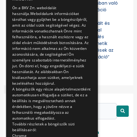
Felhívjuk a figyelmet, hogy az eljárásban való
ENGLISH
Ön a BKV Zrt. weboldalát
részvételhez az EKR-be való regisztráció
használja.Weboldalunk információkat
szükséges! Az eljárás további
tárolhat vagy gyűjthet be a böngészőjéről,
dokumentumait az EKR-ben regisztrált és
amit az oldal sütik segítségével végez. Az
ajánlat összeállítására jogosultsággal
információk vonatkozhatnak Önre mint
rendelkező Felhasználók az „
Érdeklődés
felhasználóra, a használt eszközre vagy az
oldal elvárt működésének biztosítására. Az
jelzése
” funkció indítása után tekinthetik
információ nem alkalmas az Ön közvetlen
meg. Az eljárással kapcsolatos kérdések az
azonosítására, de segítségével Ön
EKR-ben erre létrehozott „
Kommunikáció
”
személyre szabottabb internetélményhez
felületen tehetők fel.
jut. Ön dönti el, hogy engedélyezi-e sütik
használatát. Az alábbiakban Ön
kiválaszthatja azon sütiket, amelyeknek
kezeléséhez hozzájárul.
A böngészők egy része alapértelmezettként
automatikusan elfogadja a sütiket, de ez a
beállítás is megváltoztatható annak
érdekében, hogy a jövőre nézve a
felhasználó megakadályozza az
automatikus elfogadást.
További részletek a böngészők süti
beállításairól:
Lezárt
Folyamatban
Chrome