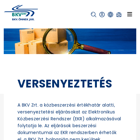
VERSENYEZTETÉS
A BKV Zrt. a közbeszerzési értékhatár alatti,
versenyeztetési eljárásokat az Elektronikus
Közbeszerzési Rendszer (EKR) alkalmazásával
folytatja le. Az eljárások beszerzési
dokumentumai az EKR rendszerben érhetők
el, a BKV Zrt. holnapján nem kerülnek