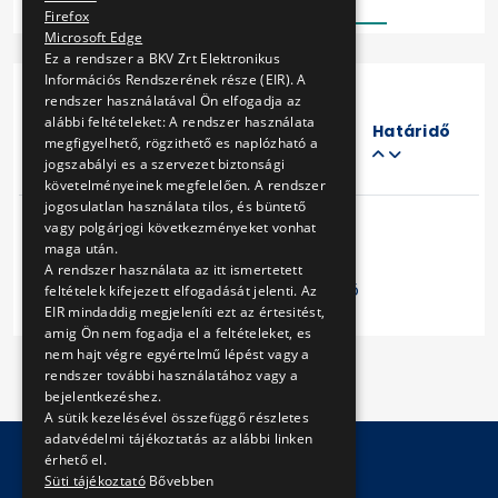
Firefox
Microsoft Edge
Ez a rendszer a BKV Zrt Elektronikus
Információs Rendszerének része (EIR). A
rendszer használatával Ön elfogadja az
Eljárás
alábbi feltételeket: A rendszer használata
száma
Határidő
megfigyelhető, rögzithető es naplózható a
Cím
jogszabályi es a szervezet biztonsági
követelményeinek megfelelően. A rendszer
jogosulatlan használata tilos, és büntető
vagy polgárjogi következményeket vonhat
maga után.
A rendszer használata az itt ismertetett
Előző
1
Következő
feltételek kifejezett elfogadását jelenti. Az
EIR mindaddig megjeleníti ezt az értesitést,
amig Ön nem fogadja el a feltételeket, es
nem hajt végre egyértelmű lépést vagy a
rendszer további használatához vagy a
bejelentkezéshez.
A sütik kezelésével összefüggő részletes
adatvédelmi tájékoztatás az alábbi linken
érhető el.
Süti tájékoztató
Bővebben
© Copyright 2026 BKV Zrt.