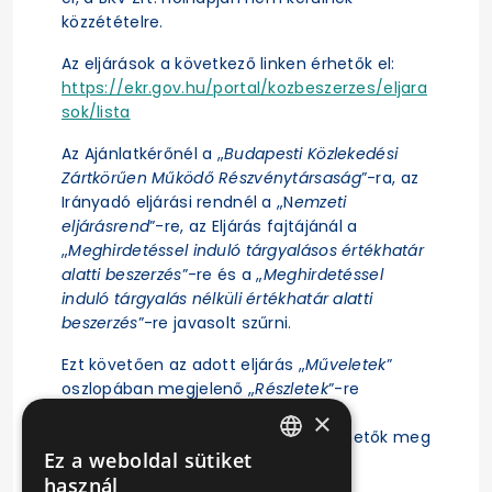
közzétételre.
Az eljárások a következő linken érhetők el:
https://ekr.gov.hu/portal/kozbeszerzes/eljara
sok/lista
Az Ajánlatkérőnél a „
Budapesti Közlekedési
Zártkörűen Működő Részvénytársaság
”-ra, az
Irányadó eljárási rendnél a „N
emzeti
eljárásrend
”-re, az Eljárás fajtájánál a
„
Meghirdetéssel induló tárgyalásos értékhatár
alatti beszerzés
”-re és a „
Meghirdetéssel
induló tárgyalás nélküli értékhatár alatti
beszerzés
”-re javasolt szűrni.
Ezt követően az adott eljárás „
Műveletek
”
oszlopában megjelenő „
Részletek
”-re
kattintás után érhető el az eljárás
×
ajánlattételi felhívása, illetve tekinthetők meg
Ez a weboldal sütiket
az eljárásra vonatkozó főbb adatok.
HUNGARIAN
használ