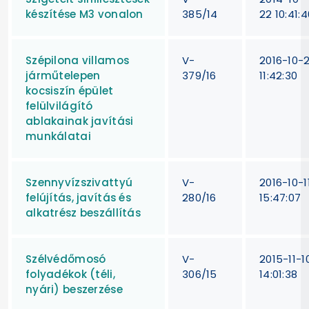
készítése M3 vonalon
385/14
22 10:41:4
Szépilona villamos
V-
2016-10-2
járműtelepen
379/16
11:42:30
kocsiszín épület
felülvilágító
ablakainak javítási
munkálatai
Szennyvízszivattyú
V-
2016-10-1
felújítás, javítás és
280/16
15:47:07
alkatrész beszállítás
Szélvédőmosó
V-
2015-11-1
folyadékok (téli,
306/15
14:01:38
nyári) beszerzése