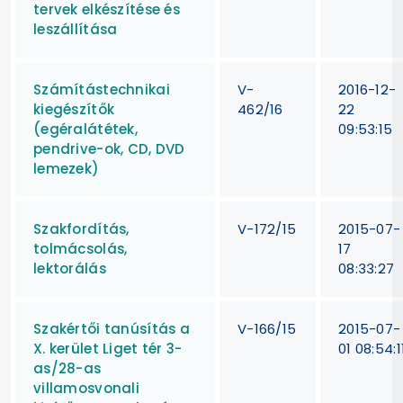
tervek elkészítése és
leszállítása
Számítástechnikai
V-
2016-12-
kiegészítők
462/16
22
(egéralátétek,
09:53:15
pendrive-ok, CD, DVD
lemezek)
Szakfordítás,
V-172/15
2015-07-
tolmácsolás,
17
lektorálás
08:33:27
Szakértői tanúsítás a
V-166/15
2015-07-
X. kerület Liget tér 3-
01 08:54:1
as/28-as
villamosvonali