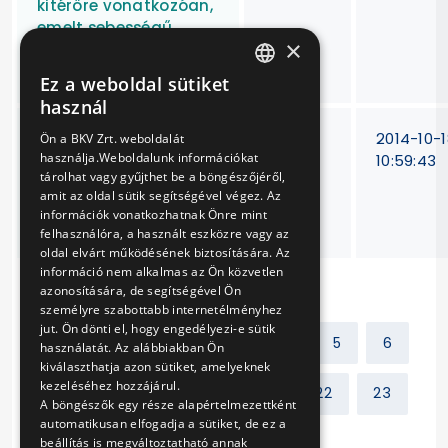
kitérőre vonatkozóan,
emelt sebességű
×
közlekedés
alkalmazásához
Ez a weboldal sütiket
HUNGARIAN
használ
ENGLISH
Szabványos
V-
2014-10-1
Ön a BKV Zrt. weboldalát
használja.Weboldalunk információkat
érintésvédelem
285/14
10:59:43
tárolhat vagy gyűjthet be a böngészőjéről,
kialakítása
amit az oldal sütik segítségével végez. Az
biztosítóberendezések
információk vonatkozhatnak Önre mint
külsőtéri elemein
felhasználóra, a használt eszközre vagy az
oldal elvárt működésének biztosítására. Az
információ nem alkalmas az Ön közvetlen
azonosítására, de segítségével Ön
személyre szabottabb internetélményhez
jut. Ön dönti el, hogy engedélyezi-e sütik
Előző
1
2
3
4
5
6
használatát. Az alábbiakban Ön
kiválaszthatja azon sütiket, amelyeknek
kezeléséhez hozzájárul.
7
8
9
10
...
22
23
A böngészők egy része alapértelmezettként
automatikusan elfogadja a sütiket, de ez a
beállítás is megváltoztatható annak
Következő