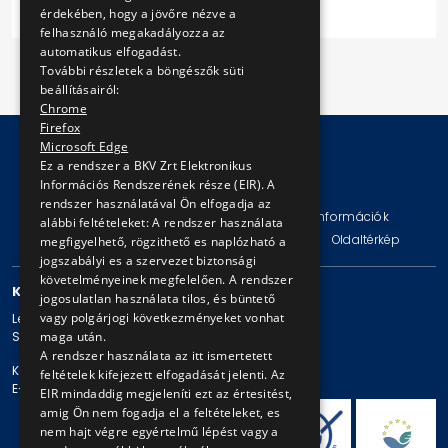
érdekében, hogy a jövőre nézve a
felhasználó megakadályozza az
automatikus elfogadást.
További részletek a böngészők süti
beállításairól:
Chrome
Firefox
Microsoft Edge
Ez a rendszer a BKV Zrt Elektronikus
Információs Rendszerének része (EIR). A
© Copyright 2026 BKV Zrt.
rendszer használatával Ön elfogadja az
Impresszum
Jogi nyilatkozat
Technikai információk
alábbi feltételeket: A rendszer használata
Adatvédelmi politika és tájékoztatások
ÁSZF
Oldaltérkép
megfigyelhető, rögzithető es naplózható a
jogszabályi es a szervezet biztonsági
követelményeinek megfelelően. A rendszer
KAPCSOLAT
jogosulatlan használata tilos, és büntető
vagy polgárjogi következményeket vonhat
Levelezési cím: 1980 Budapest, Pf. 11.
maga után.
Székhely: 1980 Budapest, Akácfa u. 15.
A rendszer használata az itt ismertetett
Központi telefonszám: + 36 1 461-65-00
feltételek kifejezett elfogadását jelenti. Az
E-mail cím: bkv@bkv.hu
EIR mindaddig megjeleníti ezt az értesitést,
amig Ön nem fogadja el a feltételeket, es
nem hajt végre egyértelmű lépést vagy a