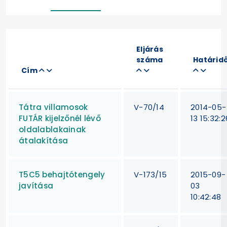
Eljárás
száma
Határid
Cím
Tátra villamosok
V-70/14
2014-05-
FUTÁR kijelzőnél lévő
13 15:32:2
oldalablakainak
átalakítása
T5C5 behajtótengely
V-173/15
2015-09-
javítása
03
10:42:48