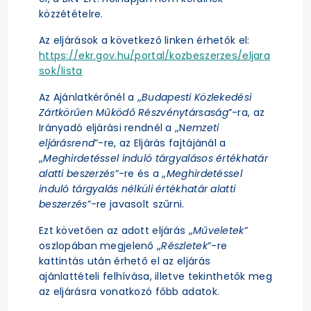
közzétételre.
Az eljárások a következő linken érhetők el:
https://ekr.gov.hu/portal/kozbeszerzes/eljara
sok/lista
Az Ajánlatkérőnél a „
Budapesti Közlekedési
Zártkörűen Működő Részvénytársaság
”-ra, az
Irányadó eljárási rendnél a „N
emzeti
eljárásrend
”-re, az Eljárás fajtájánál a
„
Meghirdetéssel induló tárgyalásos értékhatár
alatti beszerzés
”-re és a „
Meghirdetéssel
induló tárgyalás nélküli értékhatár alatti
beszerzés
”-re javasolt szűrni.
Ezt követően az adott eljárás „
Műveletek
”
oszlopában megjelenő „
Részletek
”-re
kattintás után érhető el az eljárás
ajánlattételi felhívása, illetve tekinthetők meg
az eljárásra vonatkozó főbb adatok.