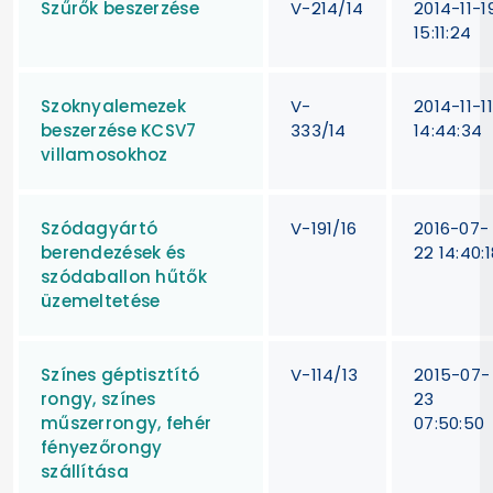
Szűrők beszerzése
V-214/14
2014-11-1
15:11:24
Szoknyalemezek
V-
2014-11-11
beszerzése KCSV7
333/14
14:44:34
villamosokhoz
Szódagyártó
V-191/16
2016-07-
berendezések és
22 14:40:1
szódaballon hűtők
üzemeltetése
Színes géptisztító
V-114/13
2015-07-
rongy, színes
23
műszerrongy, fehér
07:50:50
fényezőrongy
szállítása