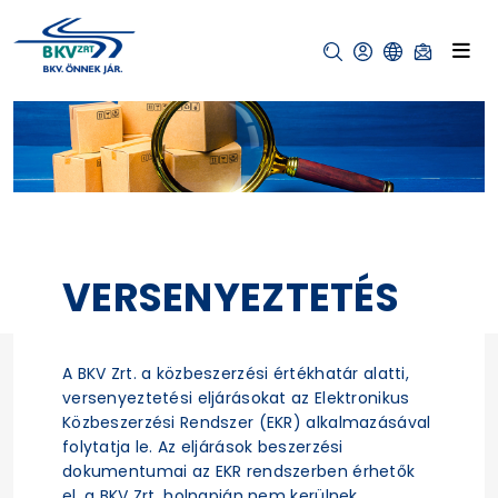
VERSENYEZTETÉS
A BKV Zrt. a közbeszerzési értékhatár alatti,
versenyeztetési eljárásokat az Elektronikus
Közbeszerzési Rendszer (EKR) alkalmazásával
folytatja le. Az eljárások beszerzési
dokumentumai az EKR rendszerben érhetők
el, a BKV Zrt. holnapján nem kerülnek