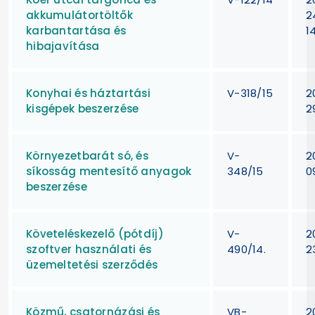
akkumulátortöltők
2
karbantartása és
1
hibajavítása
Konyhai és háztartási
V-318/15
2
kisgépek beszerzése
2
Környezetbarát só, és
V-
2
síkosság mentesítő anyagok
348/15
0
beszerzése
Követeléskezelő (pótdíj)
V-
2
szoftver használati és
490/14.
2
üzemeltetési szerződés
Közmű, csatornázási és
VB-
2