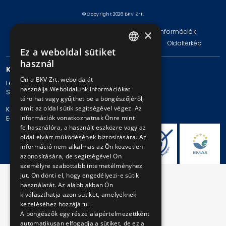
© Copyright 2026 BKV Zrt.
×
Impresszum
Jogi nyilatkozat
Technikai információk
Adatvédelmi politika és tájékoztatások
ÁSZF
Oldaltérkép
Ez a weboldal sütiket
HUNGARIAN
használ
KAPCSOLAT
ENGLISH
Ön a BKV Zrt. weboldalát
Levelezési cím: 1980 Budapest, Pf. 11.
használja.Weboldalunk információkat
Székhely: 1980 Budapest, Akácfa u. 15.
tárolhat vagy gyűjthet be a böngészőjéről,
amit az oldal sütik segítségével végez. Az
Központi telefonszám: + 36 1 461-65-00
információk vonatkozhatnak Önre mint
E-mail cím: bkv@bkv.hu
felhasználóra, a használt eszközre vagy az
oldal elvárt működésének biztosítására. Az
információ nem alkalmas az Ön közvetlen
azonosítására, de segítségével Ön
személyre szabottabb internetélményhez
jut. Ön dönti el, hogy engedélyezi-e sütik
használatát. Az alábbiakban Ön
kiválaszthatja azon sütiket, amelyeknek
kezeléséhez hozzájárul.
A böngészők egy része alapértelmezettként
automatikusan elfogadja a sütiket, de ez a