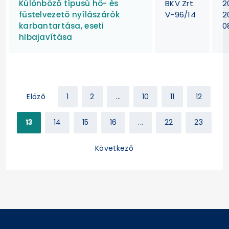
Különböző típusú hő- és
BKV Zrt.
2
füstelvezető nyílászárók
V-96/14
2
karbantartása, eseti
0
hibajavítása
Előző
1
2
...
10
11
12
13
14
15
16
...
22
23
Következő