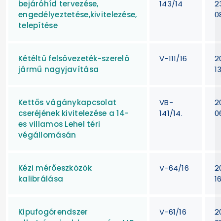
bejáróhíd tervezése,
143/14
2
engedélyeztetése,kivitelezése,
0
telepítése
Kétéltű felsővezeték-szerelő
V-111/16
2
jármű nagyjavítása
1
Kettős vágánykapcsolat
VB-
2
cseréjének kivitelezése a 14-
141/14.
06
es villamos Lehel téri
végállomásán
Kézi mérőeszközök
V-64/16
2
kalibrálása
1
Kipufogórendszer
V-61/16
2