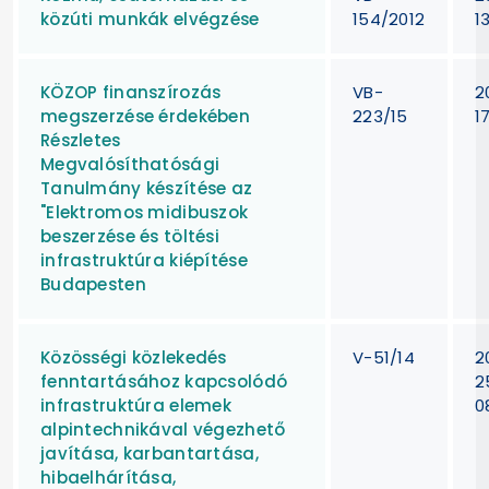
közúti munkák elvégzése
154/2012
1
KÖZOP finanszírozás
VB-
2
megszerzése érdekében
223/15
1
Részletes
Megvalósíthatósági
Tanulmány készítése az
"Elektromos midibuszok
beszerzése és töltési
infrastruktúra kiépítése
Budapesten
Közösségi közlekedés
V-51/14
2
fenntartásához kapcsolódó
2
infrastruktúra elemek
0
alpintechnikával végezhető
javítása, karbantartása,
hibaelhárítása,