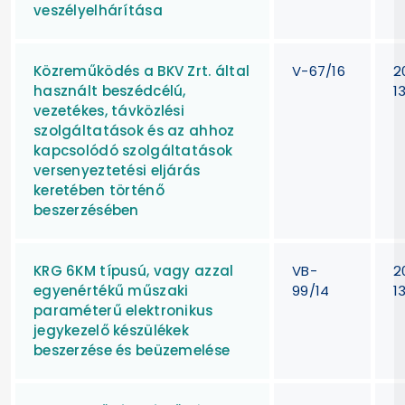
veszélyelhárítása
Közreműködés a BKV Zrt. által
V-67/16
2
használt beszédcélú,
1
vezetékes, távközlési
szolgáltatások és az ahhoz
kapcsolódó szolgáltatások
versenyeztetési eljárás
keretében történő
beszerzésében
KRG 6KM típusú, vagy azzal
VB-
2
egyenértékű műszaki
99/14
1
paraméterű elektronikus
jegykezelő készülékek
beszerzése és beüzemelése