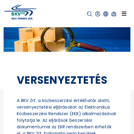
VERSENYEZTETÉS
A BKV Zrt. a közbeszerzési értékhatár alatti,
versenyeztetési eljárásokat az Elektronikus
Közbeszerzési Rendszer (EKR) alkalmazásával
folytatja le. Az eljárások beszerzési
dokumentumai az EKR rendszerben érhetők
el, a BKV Zrt. holnapján nem kerülnek