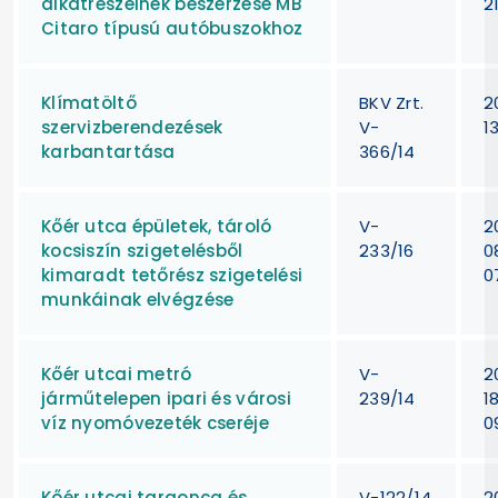
alkatrészeinek beszerzése MB
2
Citaro típusú autóbuszokhoz
Klímatöltő
BKV Zrt.
2
szervizberendezések
V-
1
karbantartása
366/14
Kőér utca épületek, tároló
V-
2
kocsiszín szigetelésből
233/16
0
kimaradt tetőrész szigetelési
0
munkáinak elvégzése
Kőér utcai metró
V-
2
járműtelepen ipari és városi
239/14
1
víz nyomóvezeték cseréje
0
Kőér utcai targonca és
V-122/14
2