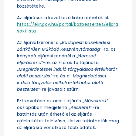
közzétételre.
Az eljárások a következő linken érhetők el:
https://ekr.gov.hu/portal/kozbeszerzes/eljara
sok/lista
Az Ajánlatkérőnél a „
Budapesti Közlekedési
Zártkörűen Működő Részvénytársaság
”-ra, az
Irányadó eljárási rendnél a „N
emzeti
eljárásrend
”-re, az Eljárás fajtájánál a
„
Meghirdetéssel induló tárgyalásos értékhatár
alatti beszerzés
”-re és a „
Meghirdetéssel
induló tárgyalás nélküli értékhatár alatti
beszerzés
”-re javasolt szűrni.
Ezt követően az adott eljárás „
Műveletek
”
oszlopában megjelenő „
Részletek
”-re
kattintás után érhető el az eljárás
ajánlattételi felhívása, illetve tekinthetők meg
az eljárásra vonatkozó főbb adatok.