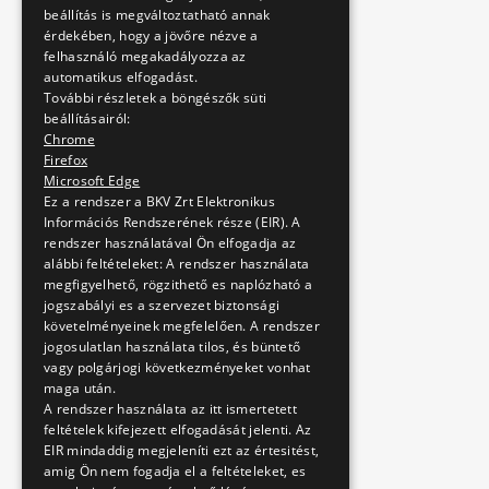
beállítás is megváltoztatható annak
érdekében, hogy a jövőre nézve a
felhasználó megakadályozza az
automatikus elfogadást.
További részletek a böngészők süti
beállításairól:
Chrome
Firefox
Microsoft Edge
Ez a rendszer a BKV Zrt Elektronikus
Információs Rendszerének része (EIR). A
rendszer használatával Ön elfogadja az
alábbi feltételeket: A rendszer használata
megfigyelhető, rögzithető es naplózható a
jogszabályi es a szervezet biztonsági
követelményeinek megfelelően. A rendszer
jogosulatlan használata tilos, és büntető
vagy polgárjogi következményeket vonhat
maga után.
A rendszer használata az itt ismertetett
feltételek kifejezett elfogadását jelenti. Az
EIR mindaddig megjeleníti ezt az értesitést,
amig Ön nem fogadja el a feltételeket, es