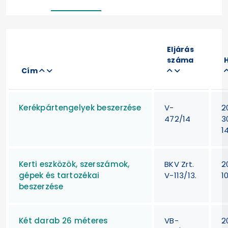
Eljárás
száma
Cím
Kerékpártengelyek beszerzése
V-
2
472/14
3
1
Kerti eszközök, szerszámok,
BKV Zrt.
2
gépek és tartozékai
V-113/13.
1
beszerzése
Két darab 26 méteres
VB-
2