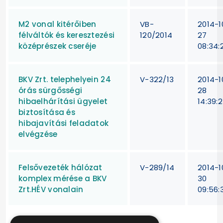
M2 vonal kitérőiben
VB-
2014-1
félváltók és keresztezési
120/2014
27
középrészek cseréje
08:34:
BKV Zrt. telephelyein 24
V-322/13
2014-1
órás sürgősségi
28
hibaelhárítási ügyelet
14:39:
biztosítása és
hibajavítási feladatok
elvégzése
Felsővezeték hálózat
V-289/14
2014-1
komplex mérése a BKV
30
Zrt.HÉV vonalain
09:56: