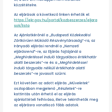
közzétételre.
Az eljárások a következő linken érhetők el:
https://ekr.gov.hu/portal/kozbeszerzes/eljara
sok/lista
Az Ajánlatkérőnél a „
Budapesti Közlekedési
Zártkörűen Működő Részvénytársaság
”-ra, az
Irányadó eljárási rendnél a „N
emzeti
eljárásrend
”-re, az Eljárás fajtájánál a
„
Meghirdetéssel induló tárgyalásos értékhatár
alatti beszerzés
”-re és a „
Meghirdetéssel
induló tárgyalás nélküli értékhatár alatti
beszerzés
”-re javasolt szűrni.
Ezt követően az adott eljárás „
Műveletek
”
oszlopában megjelenő „
Részletek
”-re
kattintás után érhető el az eljárás
ajánlattételi felhívása, illetve tekinthetők meg
az eljárásra vonatkozó főbb adatok.