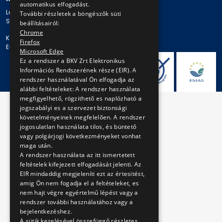
automatikus elfogadást.
Levelezési cím: 1980 Budapest, Pf. 11.
További részletek a böngészők süti
Székhely: 1980 Budapest, Akácfa u. 15.
beállításairól:
Chrome
Központi telefonszám: + 36 1 461-65-00
Firefox
E-mail cím: bkv@bkv.hu
Microsoft Edge
Ez a rendszer a BKV Zrt Elektronikus
Információs Rendszerének része (EIR). A
rendszer használatával Ön elfogadja az
alábbi feltételeket: A rendszer használata
megfigyelhető, rögzithető es naplózható a
jogszabályi es a szervezet biztonsági
követelményeinek megfelelően. A rendszer
jogosulatlan használata tilos, és büntető
vagy polgárjogi következményeket vonhat
maga után.
A rendszer használata az itt ismertetett
feltételek kifejezett elfogadását jelenti. Az
EIR mindaddig megjeleníti ezt az értesitést,
amig Ön nem fogadja el a feltételeket, es
nem hajt végre egyértelmű lépést vagy a
rendszer további használatához vagy a
bejelentkezéshez.
A sütik kezelésével összefüggő részletes