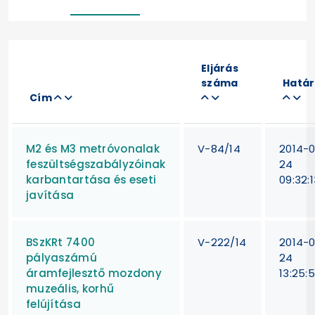
Eljárás
száma
Határ
Cím
M2 és M3 metróvonalak
V-84/14
2014-
feszültségszabályzóinak
24
karbantartása és eseti
09:32:
javítása
BSzKRt 7400
V-222/14
2014-
pályaszámú
24
áramfejlesztő mozdony
13:25:
muzeális, korhű
felújítása