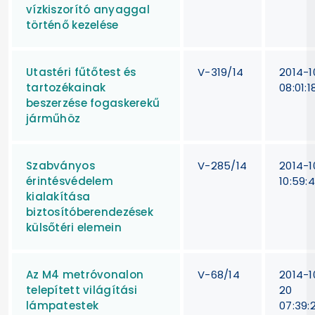
vízkiszorító anyaggal
történő kezelése
Utastéri fűtőtest és
V-319/14
2014-1
tartozékainak
08:01:1
beszerzése fogaskerekű
járműhöz
Szabványos
V-285/14
2014-1
érintésvédelem
10:59:
kialakítása
biztosítóberendezések
külsőtéri elemein
Az M4 metróvonalon
V-68/14
2014-1
telepített világítási
20
lámpatestek
07:39: