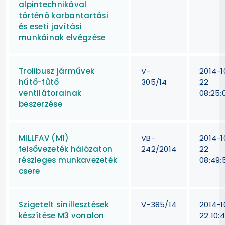
alpintechnikával
történő karbantartási
és eseti javítási
munkáinak elvégzése
Trolibusz járművek
V-
2014-1
hűtő-fűtő
305/14
22
ventilátorainak
08:25:
beszerzése
MILLFAV (M1)
VB-
2014-1
felsővezeték hálózaton
242/2014
22
részleges munkavezeték
08:49:
csere
Szigetelt sínillesztések
V-385/14
2014-1
készítése M3 vonalon
22 10:4