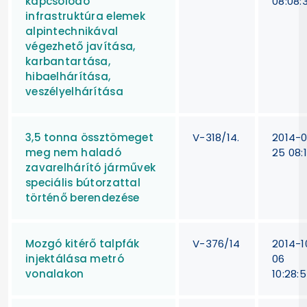
kapcsolódó
08:08:
infrastruktúra elemek
alpintechnikával
végezhető javítása,
karbantartása,
hibaelhárítása,
veszélyelhárítása
3,5 tonna össztömeget
V-318/14.
2014-
meg nem haladó
25 08:1
zavarelhárító járművek
speciális bútorzattal
történő berendezése
Mozgó kitérő talpfák
V-376/14
2014-1
injektálása metró
06
vonalakon
10:28: