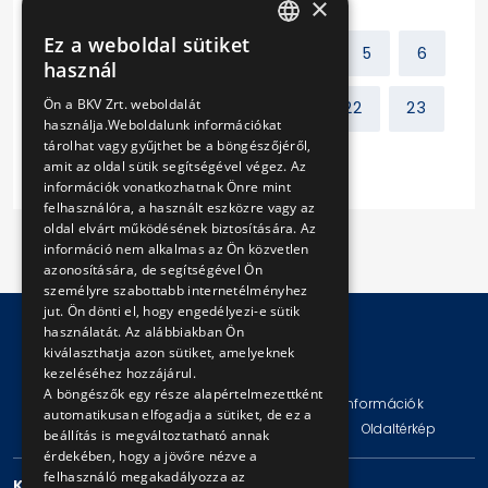
×
Ez a weboldal sütiket
Előző
1
2
3
4
5
6
HUNGARIAN
használ
ENGLISH
Ön a BKV Zrt. weboldalát
7
8
9
10
...
22
23
használja.Weboldalunk információkat
tárolhat vagy gyűjthet be a böngészőjéről,
Következő
amit az oldal sütik segítségével végez. Az
információk vonatkozhatnak Önre mint
felhasználóra, a használt eszközre vagy az
oldal elvárt működésének biztosítására. Az
információ nem alkalmas az Ön közvetlen
azonosítására, de segítségével Ön
személyre szabottabb internetélményhez
jut. Ön dönti el, hogy engedélyezi-e sütik
használatát. Az alábbiakban Ön
kiválaszthatja azon sütiket, amelyeknek
© Copyright 2026 BKV Zrt.
kezeléséhez hozzájárul.
A böngészők egy része alapértelmezettként
Impresszum
Jogi nyilatkozat
Technikai információk
automatikusan elfogadja a sütiket, de ez a
Adatvédelmi politika és tájékoztatások
ÁSZF
Oldaltérkép
beállítás is megváltoztatható annak
érdekében, hogy a jövőre nézve a
felhasználó megakadályozza az
KAPCSOLAT