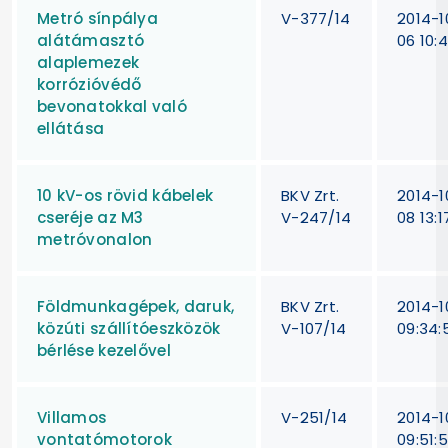
Metró sínpálya
V-377/14
2014-1
alátámasztó
06 10:4
alaplemezek
korrózióvédő
bevonatokkal való
ellátása
10 kV-os rövid kábelek
BKV Zrt.
2014-1
cseréje az M3
V-247/14
08 13:1
metróvonalon
Földmunkagépek, daruk,
BKV Zrt.
2014-1
közúti szállítóeszközök
V-107/14
09:34:
bérlése kezelővel
Villamos
V-251/14
2014-1
vontatómotorok
09:51: