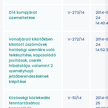
D14 kompjárat
V-273/14
2014-
üzemeltetése
24
14:40:
Vonaljárati kikötőkben
V-272/14
2014-
kikötött úszóművek
24
hatósági szemlére való
14:52:
felkészítése, kapcsolódó
javítások, cserék
hibalistája, valamint 2
személyhajó
jelzőberendezésének
kiépítése
Közösségi közlekedés
V-51/14
2014-
fenntartásához
25