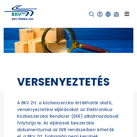
VERSENYEZTETÉS
A BKV Zrt. a közbeszerzési értékhatár alatti,
versenyeztetési eljárásokat az Elektronikus
Közbeszerzési Rendszer (EKR) alkalmazásával
folytatja le. Az eljárások beszerzési
dokumentumai az EKR rendszerben érhetők
el, a BKV Zrt. holnapján nem kerülnek