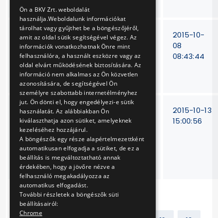
elvégzése
ENGLISH
Ön a BKV Zrt. weboldalát
használja.Weboldalunk információkat
tárolhat vagy gyűjthet be a böngészőjéről,
Combino
V-
2015-10-
amit az oldal sütik segítségével végez. Az
villamosokhoz
278/15.
08
információk vonatkozhatnak Önre mint
utastéri
08:43:44
felhasználóra, a használt eszközre vagy az
oldal elvárt működésének biztosítására. Az
kapaszkodók
információ nem alkalmas az Ön közvetlen
szállítása
azonosítására, de segítségével Ön
személyre szabottabb internetélményhez
jut. Ön dönti el, hogy engedélyezi-e sütik
M3 metróvonal 15
V-
2015-10-13
használatát. Az alábbiakban Ön
állomásán lévő
226/15.
15:00:56
kiválaszthatja azon sütiket, amelyeknek
kezeléséhez hozzájárul.
speciális, állomási
A böngészők egy része alapértelmezettként
hírközlő
automatikusan elfogadja a sütiket, de ez a
vezérlőasztalok
beállítás is megváltoztatható annak
javítása
érdekében, hogy a jövőre nézve a
felhasználó megakadályozza az
automatikus elfogadást.
További részletek a böngészők süti
beállításairól:
Chrome