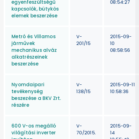
egyenfeszültségű
08:54:27
kapcsolók, bütykös
elemek beszerzése
Metró és Villamos
V-
2015-09-
járművek
201/15
10
mechanikus alváz
08:58:56
alkatrészeinek
beszerzése
Nyomdaipari
V-
2015-09-11
tevékenység
138/15
10:58:36
beszezése a BKV Zrt.
részére
600 V-os megálló
V-
2015-09-
világítási inverter
70/2015.
14