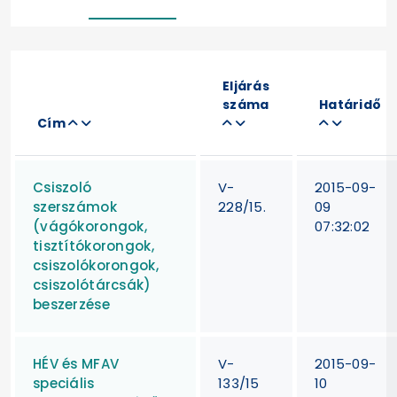
Eljárás
száma
Határidő
Cím
Csiszoló
V-
2015-09-
szerszámok
228/15.
09
(vágókorongok,
07:32:02
tisztítókorongok,
csiszolókorongok,
csiszolótárcsák)
beszerzése
HÉV és MFAV
V-
2015-09-
speciális
133/15
10