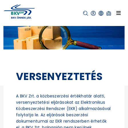
VERSENYEZTETÉS
A BKV Zrt. a közbeszerzési értékhatár alatti,
versenyeztetési eljárásokat az Elektronikus
Közbeszerzési Rendszer (EKR) alkalmazásával
folytatja le. Az eljárások beszerzési
dokumentumai az EKR rendszerben érhetők
el, a BKV Zrt. holnapján nem kerülnek