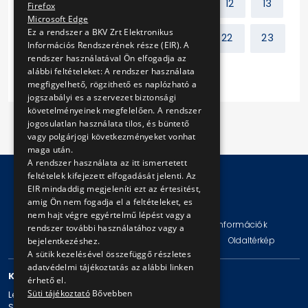
Előző
1
2
...
11
12
13
Firefox
Microsoft Edge
Ez a rendszer a BKV Zrt Elektronikus
14
15
16
17
...
22
23
Információs Rendszerének része (EIR). A
rendszer használatával Ön elfogadja az
alábbi feltételeket: A rendszer használata
Következő
megfigyelhető, rögzithető es naplózható a
jogszabályi es a szervezet biztonsági
követelményeinek megfelelően. A rendszer
jogosulatlan használata tilos, és büntető
vagy polgárjogi következményeket vonhat
maga után.
A rendszer használata az itt ismertetett
feltételek kifejezett elfogadását jelenti. Az
EIR mindaddig megjeleníti ezt az értesitést,
amig Ön nem fogadja el a feltételeket, es
© Copyright 2026 BKV Zrt.
nem hajt végre egyértelmű lépést vagy a
Impresszum
Jogi nyilatkozat
Technikai információk
rendszer további használatához vagy a
Adatvédelmi politika és tájékoztatások
ÁSZF
Oldaltérkép
bejelentkezéshez.
A sütik kezelésével összefüggő részletes
adatvédelmi tájékoztatás az alábbi linken
KAPCSOLAT
érhető el.
Süti tájékoztató
Bővebben
Levelezési cím: 1980 Budapest, Pf. 11.
Székhely: 1980 Budapest, Akácfa u. 15.