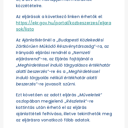
közzétételre.
Az eljárások a következő linken érhetők el:
https://ekr.gov.hu/portal/kozbeszerzes/eljara
sok/lista
Az Ajánlatkérőnél a „
Budapesti Közlekedési
Zártkörűen Működő Részvénytársaság
”-ra, az
Irányadó eljárási rendnél a „N
emzeti
eljárásrend
”-re, az Eljárás fajtájánál a
„
Meghirdetéssel induló tárgyalásos értékhatár
alatti beszerzés
”-re és a „
Meghirdetéssel
induló tárgyalás nélküli értékhatár alatti
beszerzés
”-re javasolt szűrni.
Ezt követően az adott eljárás „
Műveletek
”
oszlopában megjelenő „
Részletek
”-re
kattintás után érhető el az eljárás
ajánlattételi felhívása, illetve tekinthetők meg
az eljárásra vonatkozó főbb adatok.