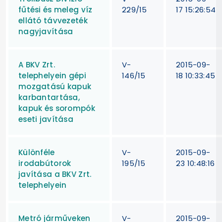
fűtési és meleg víz
229/15
17 15:26:54
ellátó távvezeték
nagyjavítása
A BKV Zrt.
V-
2015-09-
telephelyein gépi
146/15
18 10:33:45
mozgatású kapuk
karbantartása,
kapuk és sorompók
eseti javítása
Különféle
V-
2015-09-
irodabútorok
195/15
23 10:48:16
javítása a BKV Zrt.
telephelyein
Metró járműveken
V-
2015-09-