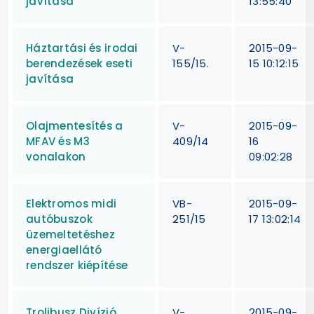
javítása
13:55:40
Háztartási és irodai
V-
2015-09-
berendezések eseti
155/15.
15 10:12:15
javítása
Olajmentesítés a
V-
2015-09-
MFAV és M3
409/14
16
vonalakon
09:02:28
Elektromos midi
VB-
2015-09-
autóbuszok
251/15
17 13:02:14
üzemeltetéshez
energiaellátó
rendszer kiépítése
Trolibusz Divízió
V-
2015-09-