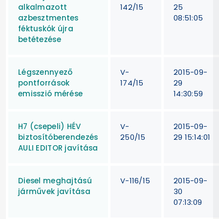
alkalmazott
142/15
25
azbesztmentes
08:51:05
féktuskók újra
betétezése
Légszennyező
V-
2015-09-
pontforrások
174/15
29
emisszió mérése
14:30:59
H7 (csepeli) HÉV
V-
2015-09-
biztosítóberendezés
250/15
29 15:14:01
AULI EDITOR javítása
Diesel meghajtású
V-116/15
2015-09-
járművek javítása
30
07:13:09