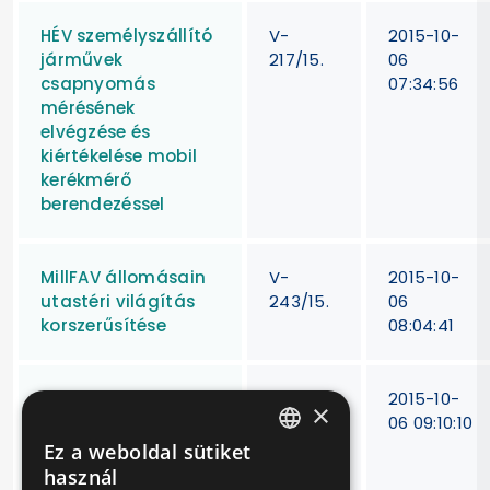
HÉV személyszállító
V-
2015-10-
járművek
217/15.
06
csapnyomás
07:34:56
mérésének
elvégzése és
kiértékelése mobil
kerékmérő
berendezéssel
MillFAV állomásain
V-
2015-10-
utastéri világítás
243/15.
06
korszerűsítése
08:04:41
Combino
V-
2015-10-
×
villamosok utastéri
279/15
06 09:10:10
kapaszkodói
Ez a weboldal sütiket
HUNGARIAN
felújításának
használ