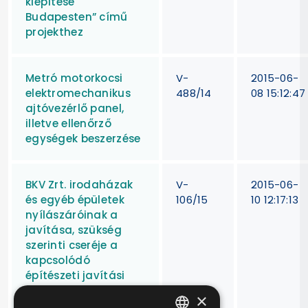
kiépítése
Budapesten” című
projekthez
Metró motorkocsi
V-
2015-06-
elektromechanikus
488/14
08 15:12:47
ajtóvezérlő panel,
illetve ellenőrző
egységek beszerzése
BKV Zrt. irodaházak
V-
2015-06-
és egyéb épületek
106/15
10 12:17:13
nyílászáróinak a
javítása, szükség
szerinti cseréje a
kapcsolódó
építészeti javítási
munkákkal
×