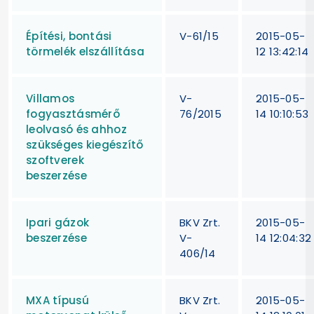
Építési, bontási
V-61/15
2015-05-
törmelék elszállítása
12 13:42:14
Villamos
V-
2015-05-
fogyasztásmérő
76/2015
14 10:10:53
leolvasó és ahhoz
szükséges kiegészítő
szoftverek
beszerzése
Ipari gázok
BKV Zrt.
2015-05-
beszerzése
V-
14 12:04:32
406/14
MXA típusú
BKV Zrt.
2015-05-