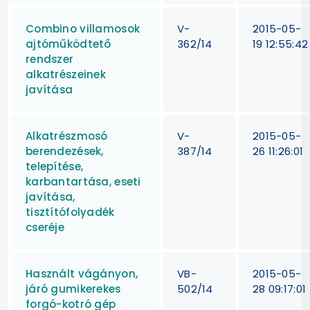
Combino villamosok
V-
2015-05-
ajtóműködtető
362/14
19 12:55:42
rendszer
alkatrészeinek
javítása
Alkatrészmosó
V-
2015-05-
berendezések,
387/14
26 11:26:01
telepítése,
karbantartása, eseti
javítása,
tisztítófolyadék
cseréje
Használt vágányon,
VB-
2015-05-
járó gumikerekes
502/14
28 09:17:01
forgó-kotró gép