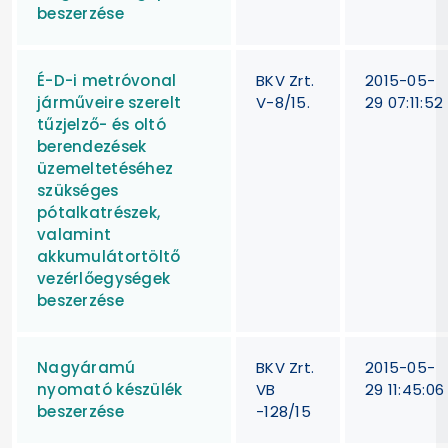
beszerzése
É-D-i metróvonal
BKV Zrt.
2015-05-
járműveire szerelt
V-8/15.
29 07:11:52
tűzjelző- és oltó
berendezések
üzemeltetéséhez
szükséges
pótalkatrészek,
valamint
akkumulátortöltő
vezérlőegységek
beszerzése
Nagyáramú
BKV Zrt.
2015-05-
nyomató készülék
VB
29 11:45:06
beszerzése
-128/15