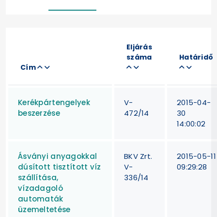
Eljárás
száma
Határidő
Cím
Kerékpártengelyek
V-
2015-04-
beszerzése
472/14
30
14:00:02
Ásványi anyagokkal
BKV Zrt.
2015-05-11
dúsított tisztított víz
V-
09:29:28
szállítása,
336/14
vízadagoló
automaták
üzemeltetése