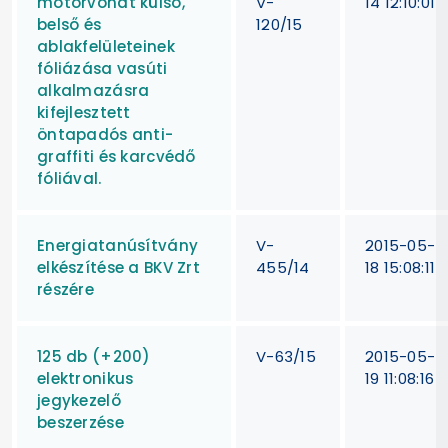
motorvonat külső,
V-
14 12:10:01
belső és
120/15
ablakfelületeinek
fóliázása vasúti
alkalmazásra
kifejlesztett
öntapadós anti-
graffiti és karcvédő
fóliával.
Energiatanúsítvány
V-
2015-05-
elkészítése a BKV Zrt
455/14
18 15:08:11
részére
125 db (+200)
V-63/15
2015-05-
elektronikus
19 11:08:16
jegykezelő
beszerzése