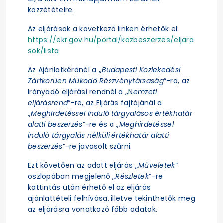
közzétételre.
Az eljárások a következő linken érhetők el:
https://ekr.gov.hu/portal/kozbeszerzes/eljara
sok/lista
Az Ajánlatkérőnél a „
Budapesti Közlekedési
Zártkörűen Működő Részvénytársaság
”-ra, az
Irányadó eljárási rendnél a „N
emzeti
eljárásrend
”-re, az Eljárás fajtájánál a
„
Meghirdetéssel induló tárgyalásos értékhatár
alatti beszerzés
”-re és a „
Meghirdetéssel
induló tárgyalás nélküli értékhatár alatti
beszerzés
”-re javasolt szűrni.
Ezt követően az adott eljárás „
Műveletek
”
oszlopában megjelenő „
Részletek
”-re
kattintás után érhető el az eljárás
ajánlattételi felhívása, illetve tekinthetők meg
az eljárásra vonatkozó főbb adatok.