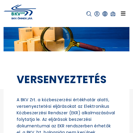
VERSENYEZTETÉS
A BKV Zrt. a közbeszerzési értékhatár alatti,
versenyeztetési eljárásokat az Elektronikus
Közbeszerzési Rendszer (EKR) alkalmazásával
folytatja le. Az eljárások beszerzési
dokumentumai az EKR rendszerben érhetők
el, a BKV Zrt. holnapján nem kerülnek