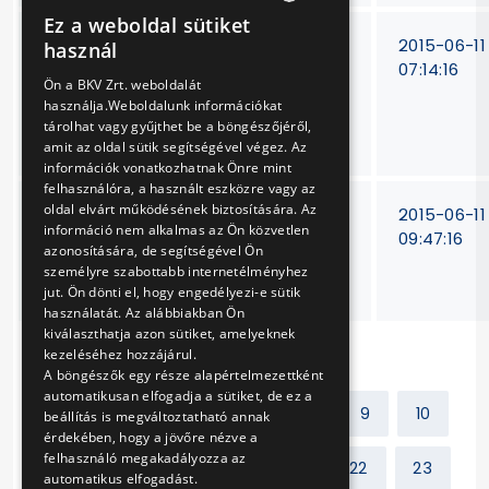
Ez a weboldal sütiket
HUNGARIAN
BKV Zrt. Baross
V-86/15.
2015-06-11
használ
villamos járműtelep
07:14:16
ENGLISH
Ön a BKV Zrt. weboldalát
zavarelhárító épület
használja.Weboldalunk információkat
homlokzatának
tárolhat vagy gyűjthet be a böngészőjéről,
javítása
amit az oldal sütik segítségével végez. Az
információk vonatkozhatnak Önre mint
felhasználóra, a használt eszközre vagy az
oldal elvárt működésének biztosítására. Az
Villamos
BKV Zrt.
2015-06-11
információ nem alkalmas az Ön közvetlen
járművekhez
V-
09:47:16
azonosítására, de segítségével Ön
napfényvédő rolók
433/14.
személyre szabottabb internetélményhez
beszerzése
jut. Ön dönti el, hogy engedélyezi-e sütik
használatát. Az alábbiakban Ön
kiválaszthatja azon sütiket, amelyeknek
kezeléséhez hozzájárul.
A böngészők egy része alapértelmezettként
automatikusan elfogadja a sütiket, de ez a
Előző
1
2
...
8
9
10
beállítás is megváltoztatható annak
érdekében, hogy a jövőre nézve a
felhasználó megakadályozza az
11
12
13
14
...
22
23
automatikus elfogadást.