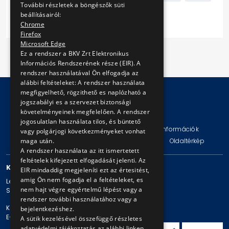
További részletek a böngészők süti
beállításairól:
Következő
Chrome
Firefox
Microsoft Edge
Ez a rendszer a BKV Zrt Elektronikus
Információs Rendszerének része (EIR). A
rendszer használatával Ön elfogadja az
alábbi feltételeket: A rendszer használata
megfigyelhető, rögzithető es naplózható a
jogszabályi es a szervezet biztonsági
követelményeinek megfelelően. A rendszer
© Copyright 2026 BKV Zrt.
jogosulatlan használata tilos, és büntető
Impresszum
Jogi nyilatkozat
Technikai információk
vagy polgárjogi következményeket vonhat
maga után.
Adatvédelmi politika és tájékoztatások
ÁSZF
Oldaltérkép
A rendszer használata az itt ismertetett
feltételek kifejezett elfogadását jelenti. Az
KAPCSOLAT
EIR mindaddig megjeleníti ezt az értesitést,
amig Ön nem fogadja el a feltételeket, es
Levelezési cím: 1980 Budapest, Pf. 11.
nem hajt végre egyértelmű lépést vagy a
Székhely: 1980 Budapest, Akácfa u. 15.
rendszer további használatához vagy a
Központi telefonszám: + 36 1 461-65-00
bejelentkezéshez.
E-mail cím: bkv@bkv.hu
A sütik kezelésével összefüggő részletes
adatvédelmi tájékoztatás az alábbi linken