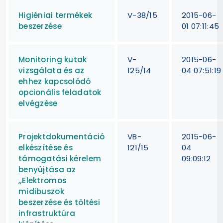
Higiéniai termékek
V-38/15
2015-06-
beszerzése
01 07:11:45
Monitoring kutak
V-
2015-06-
vizsgálata és az
125/14
04 07:51:19
ehhez kapcsolódó
opcionális feladatok
elvégzése
Projektdokumentáció
VB-
2015-06-
elkészítése és
121/15
04
támogatási kérelem
09:09:12
benyújtása az
„Elektromos
midibuszok
beszerzése és töltési
infrastruktúra