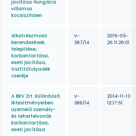
javítása Hungária
villamos
kocsiszínben
Alkatrészmosó
V-
2015-05-
berendezések,
387/14
26 11:26:01
telepítése,
karbantartása,
eseti javítása,
tisztítófolyadék
cseréje
A BKV Zrt. különböző
V-
2014-11-13
létesítményeiben
386/14
12:17:51
üzemelő személy-
és teherfelvonók
karbantartása,
eseti javítása