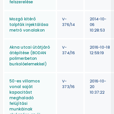
felszerelése
Mozgó kitérő
V-
2014-10-
talpfák injektálása
376/14
06
metró vonalakon
10:28:53
Akna utcai útátjáró
V-
2016-10-18
átépítése (BODAN
374/16
12:59:19
polimerbeton
burkolóelemekkel)
50-es villamos
V-
2016-10-
vonal saját
373/16
20
kapacitást
10:37:22
meghaladó
felújítási
munkáinak