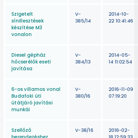
Szigetelt
V-
2014-10-
sínillesztések
385/14
22 10:41:46
készítése M3
vonalon
Diesel gépház
V-
2014-05-
hőcserélők eseti
384/13
14 11:02:54
javítása
6-os villamos vonal
V-
2016-11-09
Budafoki úti
380/16
07:19:20
útátjáró javítási
munkái
Szellőző
V-38/16
2016-02-
berendezéshez
18 12:59:33