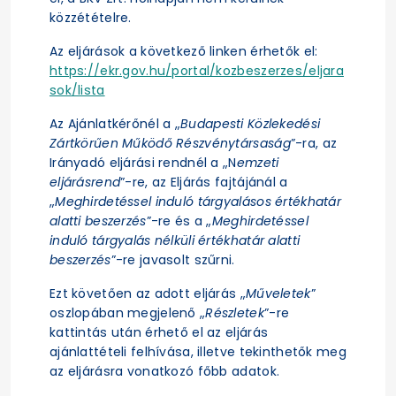
közzétételre.
Az eljárások a következő linken érhetők el:
https://ekr.gov.hu/portal/kozbeszerzes/eljara
sok/lista
Az Ajánlatkérőnél a „
Budapesti Közlekedési
Zártkörűen Működő Részvénytársaság
”-ra, az
Irányadó eljárási rendnél a „N
emzeti
eljárásrend
”-re, az Eljárás fajtájánál a
„
Meghirdetéssel induló tárgyalásos értékhatár
alatti beszerzés
”-re és a „
Meghirdetéssel
induló tárgyalás nélküli értékhatár alatti
beszerzés
”-re javasolt szűrni.
Ezt követően az adott eljárás „
Műveletek
”
oszlopában megjelenő „
Részletek
”-re
kattintás után érhető el az eljárás
ajánlattételi felhívása, illetve tekinthetők meg
az eljárásra vonatkozó főbb adatok.