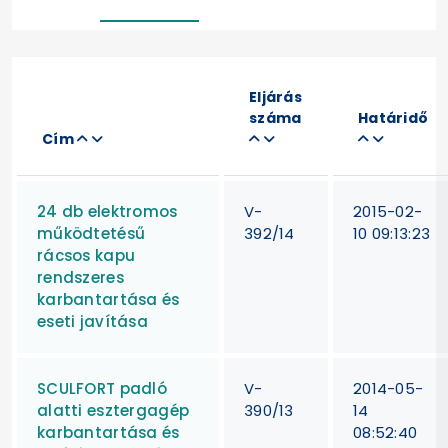
Eljárás
száma
Határidő
Cím
24 db elektromos
V-
2015-02-
működtetésű
392/14
10 09:13:23
rácsos kapu
rendszeres
karbantartása és
eseti javítása
SCULFORT padló
V-
2014-05-
alatti esztergagép
390/13
14
karbantartása és
08:52:40