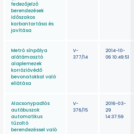
fedezőjelző
berendezések
időszakos
karbantartása és
javítása
Metró sínpálya
V-
2014-10-
alátámasztó
377/14
06 10:49:51
alaplemezek
korrózióvédő
bevonatokkal való
ellátása
Alacsonypadlós
V-
2016-03-
autóbuszok
376/15
29
automatikus
14:37:59
tűzoltó
berendezéssel való