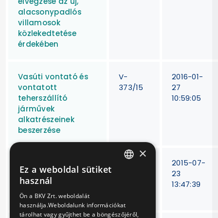
elvégzése az új,
alacsonypadlós
villamosok
közlekedtetése
érdekében
Vasúti vontató és
V-
2016-01-
vontatott
373/15
27
teherszállító
10:59:05
járművek
alkatrészeinek
beszerzése
×
Villamos- és metró
V-
2015-07-
Ez a weboldal sütiket
járművek
371/14
23
HUNGARIAN
használ
kardántengelyeinek
13:47:39
ENGLISH
javítása
Ön a BKV Zrt. weboldalát
használja.Weboldalunk információkat
tárolhat vagy gyűjthet be a böngészőjéről,