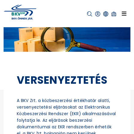
VERSENYEZTETÉS
A BKV Zrt. a közbeszerzési értékhatár alatti,
versenyeztetési eljárásokat az Elektronikus
Közbeszerzési Rendszer (EKR) alkalmazásával
folytatja le. Az eljárások beszerzési
dokumentumai az EKR rendszerben érhetők
el, a BKV Zrt. holnapján nem kerülnek