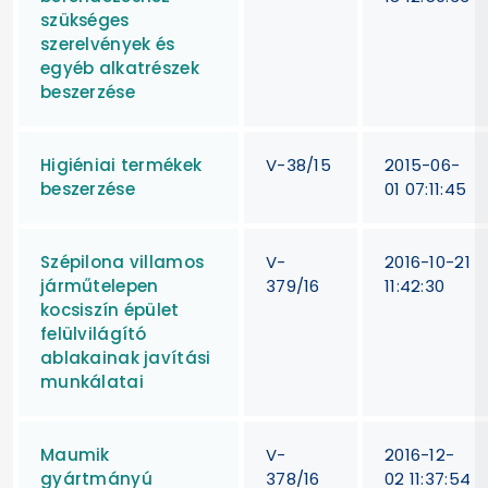
szükséges
szerelvények és
egyéb alkatrészek
beszerzése
Higiéniai termékek
V-38/15
2015-06-
beszerzése
01 07:11:45
Szépilona villamos
V-
2016-10-21
járműtelepen
379/16
11:42:30
kocsiszín épület
felülvilágító
ablakainak javítási
munkálatai
Maumik
V-
2016-12-
gyártmányú
378/16
02 11:37:54