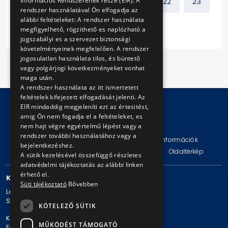
Információs Rendszerének része (EIR). A
10
11
12
13
...
22
23
rendszer használatával Ön elfogadja az
alábbi feltételeket: A rendszer használata
Következő
megfigyelhető, rögzithető es naplózható a
jogszabályi es a szervezet biztonsági
követelményeinek megfelelően. A rendszer
jogosulatlan használata tilos, és büntető
vagy polgárjogi következményeket vonhat
maga után.
A rendszer használata az itt ismertetett
feltételek kifejezett elfogadását jelenti. Az
EIR mindaddig megjeleníti ezt az értesitést,
amig Ön nem fogadja el a feltételeket, es
© Copyright 2026 BKV Zrt.
nem hajt végre egyértelmű lépést vagy a
rendszer további használatához vagy a
Impresszum
Jogi nyilatkozat
Technikai információk
bejelentkezéshez.
Adatvédelmi politika és tájékoztatások
ÁSZF
Oldaltérkép
A sütik kezelésével összefüggő részletes
adatvédelmi tájékoztatás az alábbi linken
érhető el.
KAPCSOLAT
Süti tájékoztató
Bővebben
Levelezési cím: 1980 Budapest, Pf. 11.
Székhely: 1980 Budapest, Akácfa u. 15.
KÖTELEZŐ SÜTIK
Központi telefonszám: + 36 1 461-65-00
MŰKÖDÉST TÁMOGATÓ
E-mail cím: bkv@bkv.hu