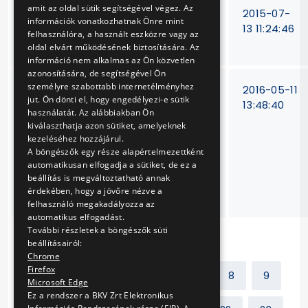
amit az oldal sütik segítségével végez. Az
Hosszúréti-patak
V-
2015-07-
információk vonatkozhatnak Önre mint
menti töltés
369/14
13 11:24:46
felhasználóra, a használt eszközre vagy az
megtámasztása
oldal elvárt működésének biztosítására. Az
információ nem alkalmas az Ön közvetlen
azonosítására, de segítségével Ön
személyre szabottabb internetélményhez
HÉV térvilágítási
V-
2016-05-11
jut. Ön dönti el, hogy engedélyezi-e sütik
oszlopok és
365/15
13:48:40
használatát. Az alábbiakban Ön
elemeinek,
kiválaszthatja azon sütiket, amelyeknek
fődarabjainak
kezeléséhez hozzájárul.
diagnosztikai
A böngészők egy része alapértelmezettként
vizsgálat alapján
automatikusan elfogadja a sütiket, de ez a
beállítás is megváltoztatható annak
történő javítása,
érdekében, hogy a jövőre nézve a
cseréje
felhasználó megakadályozza az
automatikus elfogadást.
További részletek a böngészők süti
beállításairól:
Chrome
Firefox
Előző
1
2
...
7
8
9
Microsoft Edge
Ez a rendszer a BKV Zrt Elektronikus