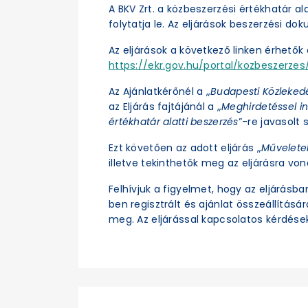
A BKV Zrt. a közbeszerzési értékhatár a
folytatja le. Az eljárások beszerzési d
Az eljárások a következő linken érhetők e
https://ekr.gov.hu/portal/kozbeszerzes/
Az Ajánlatkérőnél a „
Budapesti Közleked
az Eljárás fajtájánál a „
Meghirdetéssel in
értékhatár alatti beszerzés
”-re javasolt s
Ezt követően az adott eljárás „
Művelete
illetve tekinthetők meg az eljárásra vo
Felhívjuk a figyelmet, hogy az eljárásb
ben regisztrált és ajánlat összeállításá
meg. Az eljárással kapcsolatos kérdések