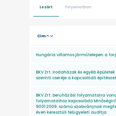
Lezárt
Folyamatban
Cím
Hungária villamos járműtelepen a fo
BKV Zrt. irodaházak és egyéb épületek
szerinti cseréje a kapcsolódó építésze
BKV Zrt. beruházási folyamataira von
folyamataihoz kapcsolódó Minőségirá
9001:2009. számú szabványnak megfel
éven keresztüli felügyeleti auditja