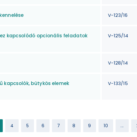
kennelése
V-123/16
hez kapcsolódó opcionális feladatok
V-125/14
V-128/14
gű kapcsolók, bütykös elemek
V-133/15
4
5
6
7
8
9
10
...