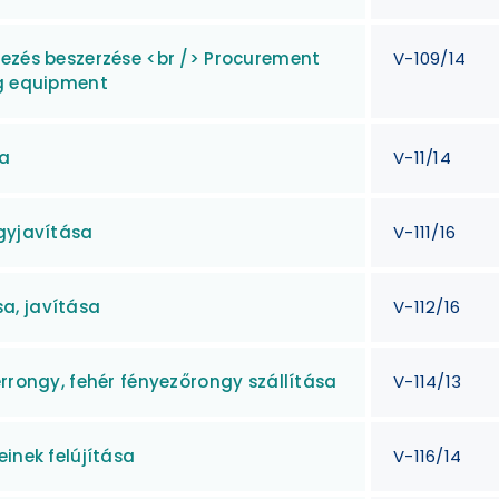
dezés beszerzése <br /> Procurement
V-109/14
ng equipment
sa
V-11/14
agyjavítása
V-111/16
a, javítása
V-112/16
errongy, fehér fényezőrongy szállítása
V-114/13
inek felújítása
V-116/14