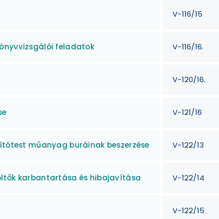
V-116/15
önyvvizsgálói feladatok
V-116/16.
V-120/16.
se
V-121/16
gítótest műanyag buráinak beszerzése
V-122/13
ltők karbantartása és hibajavítása
V-122/14
V-122/15