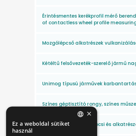
Érintésmentes kerékprofil mérő beren
of contactless wheel profile measuri
Mozgólépcső alkatrészek vulkanizálá
Kétéltű felsővezeték-szerelő jármű n
Unimog típusú járművek karbantartás
Színes géptisztító rongy, színes műsz
×
Ez a weboldal sütiket
Mozgólépcső lépcső kocsi és alkatrésze
HUNGARIAN
használ
ENGLISH