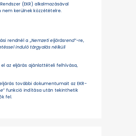
si Rendszer (EKR) alkalmazásával
n nem kerülnek közzétételre.
rási rendnél a „N
emzeti eljárásrend
”-re,
téssel induló tárgyalás nélküli
el az eljárás ajánlattételi felhívása,
z eljárás további dokumentumait az EKR-
se
” funkció indítása után tekinthetik
k fel.