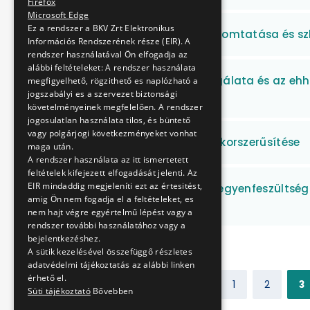
Firefox
Microsoft Edge
Ez a rendszer a BKV Zrt Elektronikus
Áramellátási rajzok nyomtatása és sz
Információs Rendszerének része (EIR). A
rendszer használatával Ön elfogadja az
alábbi feltételeket: A rendszer használata
Monitoring kutak vizsgálata és az eh
megfigyelhető, rögzithető es naplózható a
jogszabályi es a szervezet biztonsági
elvégzése
követelményeinek megfelelően. A rendszer
jogosulatlan használata tilos, és büntető
vagy polgárjogi következményeket vonhat
Villamos váltófűtések korszerűsítése
maga után.
A rendszer használata az itt ismertetett
feltételek kifejezett elfogadását jelenti. Az
EIR mindaddig megjeleníti ezt az értesitést,
HÉV és MFAV speciális egyenfeszültsé
amig Ön nem fogadja el a feltételeket, es
beszerzése
nem hajt végre egyértelmű lépést vagy a
rendszer további használatához vagy a
bejelentkezéshez.
A sütik kezelésével összefüggő részletes
adatvédelmi tájékoztatás az alábbi linken
érhető el.
Előző
1
2
3
Süti tájékoztató
Bővebben