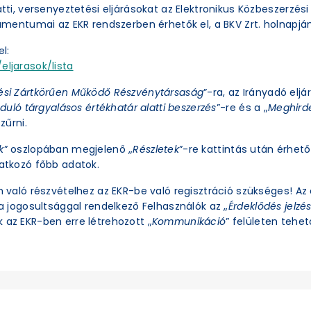
latti, versenyeztetési eljárásokat az Elektronikus Közbeszerzé
okumentumai az EKR rendszerben érhetők el, a BKV Zrt. holnapjá
l:
eljarasok/lista
ési Zártkörűen Működő Részvénytársaság
”-ra, az Irányadó eljá
duló tárgyalásos értékhatár alatti beszerzés
”-re és a „
Meghirde
zűrni.
k
” oszlopában megjelenő „
Részletek
”-re kattintás után érhető 
natkozó főbb adatok.
an való részvételhez az EKR-be való regisztráció szükséges! A
ra jogosultsággal rendelkező Felhasználók az „
Érdeklődés jelzé
 az EKR-ben erre létrehozott „
Kommunikáció
” felületen tehető