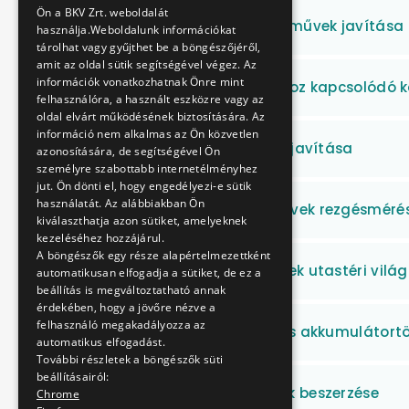
Ön a BKV Zrt. weboldalát
Diesel meghajtású járművek javítása
használja.Weboldalunk információkat
tárolhat vagy gyűjthet be a böngészőjéről,
amit az oldal sütik segítségével végez. Az
információk vonatkozhatnak Önre mint
HÉV üzletág kiválásához kapcsolódó k
felhasználóra, a használt eszközre vagy az
oldal elvárt működésének biztosítására. Az
információ nem alkalmas az Ön közvetlen
Oszlopajtók pótlása - javítása
azonosítására, de segítségével Ön
személyre szabottabb internetélményhez
jut. Ön dönti el, hogy engedélyezi-e sütik
használatát. Az alábbiakban Ön
Mozgólépcső hajtóművek rezgésméré
kiválaszthatja azon sütiket, amelyeknek
kezeléséhez hozzájárul.
A böngészők egy része alapértelmezettként
Metró és MFAV járművek utastéri vilá
automatikusan elfogadja a sütiket, de ez a
beállítás is megváltoztatható annak
érdekében, hogy a jövőre nézve a
felhasználó megakadályozza az
Kőér utcai targonca és akkumulátortö
automatikus elfogadást.
További részletek a böngészők süti
beállításairól:
Nyomdaipari termékek beszerzése
Chrome