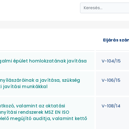
Eljárás sz
rgalmi épület homlokzatának javítása
V-104/15
 nyílászáróinak a javítása, szükség
V-106/15
ti javítási munkákkal
atkozó, valamint az oktatási
V-108/14
nyítási rendszerek MSZ EN ISO
elő megújító auditja, valamint kettő