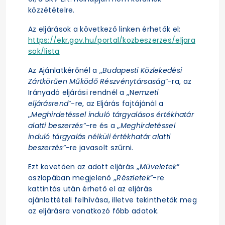
közzétételre.
Az eljárások a következő linken érhetők el:
https://ekr.gov.hu/portal/kozbeszerzes/eljara
sok/lista
Az Ajánlatkérőnél a „
Budapesti Közlekedési
Zártkörűen Működő Részvénytársaság
”-ra, az
Irányadó eljárási rendnél a „N
emzeti
eljárásrend
”-re, az Eljárás fajtájánál a
„
Meghirdetéssel induló tárgyalásos értékhatár
alatti beszerzés
”-re és a „
Meghirdetéssel
induló tárgyalás nélküli értékhatár alatti
beszerzés
”-re javasolt szűrni.
Ezt követően az adott eljárás „
Műveletek
”
oszlopában megjelenő „
Részletek
”-re
kattintás után érhető el az eljárás
ajánlattételi felhívása, illetve tekinthetők meg
az eljárásra vonatkozó főbb adatok.