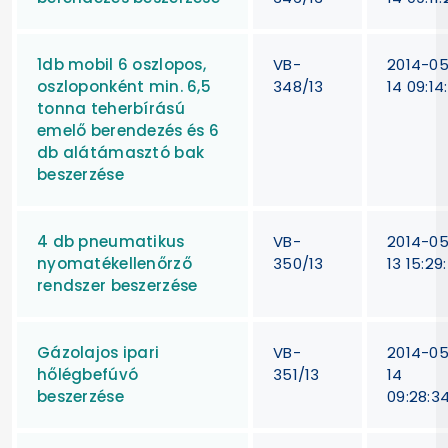
1db mobil 6 oszlopos,
VB-
2014-0
oszloponként min. 6,5
348/13
14 09:14
tonna teherbírású
emelő berendezés és 6
db alátámasztó bak
beszerzése
4 db pneumatikus
VB-
2014-0
nyomatékellenőrző
350/13
13 15:29
rendszer beszerzése
Gázolajos ipari
VB-
2014-0
hőlégbefúvó
351/13
14
beszerzése
09:28:3