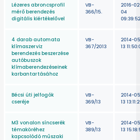
Lézeres abroncsprofil
VB-
2016-02
mérő berendezés
366/15.
04
digitális kiértékelővel
09:39:5
4 darab automata
VB-
2014-0
klímaszerviz
367/2013
13 11:50:
berendezés beszerzése
autóbuszok
klímaberendezéseinek
karbantartásához
Bécsi úti jelfogók
VB-
2014-0
cseréje
369/13
13 13:11:
M3 vonalon síncserék
VB-
2014-0
témaköréhez
389/13
13 15:18
kapcsolódó műszaki