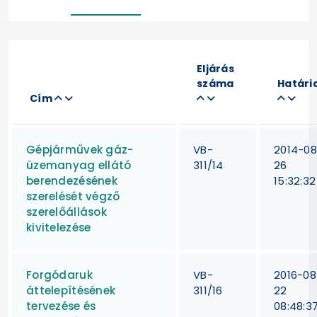
Eljárás
száma
Határi
Cím
Gépjárművek gáz-
VB-
2014-08
üzemanyag ellátó
311/14
26
berendezésének
15:32:32
szerelését végző
szerelőállások
kivitelezése
Forgódaruk
VB-
2016-08
áttelepítésének
311/16
22
tervezése és
08:48:3