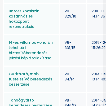
Baross kocsiszín
VB-
2016-11
kazánház és
329/16
14:14:35
hőközpont
rekonstrukció
14-es villamos vonalán
VB-
2015-12-
Lehel téri
331/15.
15:26:29
biztosítóberendezés
jelzési kép átalakítása
Gurítható, mobil
VB-
2014-0
füstelszívó berendezés
34/14
13 14:40
beszerzése
Tömlőgyártó
VB-
2014-0
berendezés beszerzése
346/13
14 09:11: