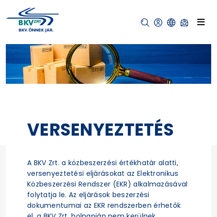
VERSENYEZTETÉS
A BKV Zrt. a közbeszerzési értékhatár alatti,
versenyeztetési eljárásokat az Elektronikus
Közbeszerzési Rendszer (EKR) alkalmazásával
folytatja le. Az eljárások beszerzési
dokumentumai az EKR rendszerben érhetők
el, a BKV Zrt. holnapján nem kerülnek