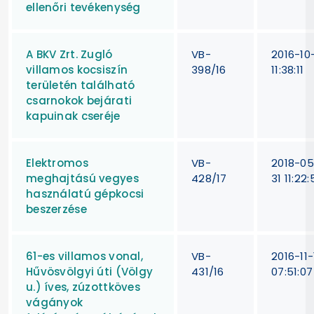
ellenőri tevékenység
A BKV Zrt. Zugló
VB-
2016-10
villamos kocsiszín
398/16
11:38:11
területén található
csarnokok bejárati
kapuinak cseréje
Elektromos
VB-
2018-05
meghajtású vegyes
428/17
31 11:22:
használatú gépkocsi
beszerzése
61-es villamos vonal,
VB-
2016-11-
Hűvösvölgyi úti (Völgy
431/16
07:51:07
u.) íves, zúzottköves
vágányok