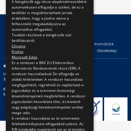
A böngészők egy része alapértelmezettként
automatikusan elfogadja a sütiket, de ez a
beállítás is megváltoztatható annak
érdekében, hogy a jövőre nézve a
felhasználó megakadályozza az
automatikus elfogadást.
© Copyright 2026 BKV Zrt.
További részletek a böngészők süti
beállításairól:
Impresszum
Jogi nyilatkozat
Technikai információk
Chrome
Adatvédelmi politika és tájékoztatások
ÁSZF
Oldaltérkép
Firefox
Microsoft Edge
Ez a rendszer a BKV Zrt Elektronikus
KAPCSOLAT
Információs Rendszerének része (EIR). A
rendszer használatával Ön elfogadja az
Levelezési cím: 1980 Budapest, Pf. 11.
Székhely: 1980 Budapest, Akácfa u. 15.
alábbi feltételeket: A rendszer használata
megfigyelhető, rögzithető es naplózható a
Központi telefonszám: + 36 1 461-65-00
jogszabályi es a szervezet biztonsági
E-mail cím: bkv@bkv.hu
követelményeinek megfelelően. A rendszer
jogosulatlan használata tilos, és büntető
vagy polgárjogi következményeket vonhat
maga után.
A rendszer használata az itt ismertetett
feltételek kifejezett elfogadását jelenti. Az
EIR mindaddig megjeleníti ezt az értesitést,