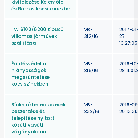
kivitelezése Kelenföld
és Baross kocsiszínekbe
TW 6100/6200 típusú
VB-
2017-01
villamos járművek
312/16
27
szállítása
13:27:05
Érintésvédelmi
VB-
2016-10
hiányosságok
316/16
28 11:01:
megszüntetése
kocsiszínekben
Sínkenő berendezések
VB-
2016-09
beszerzése és
323/16
29 12:21:
telepítése nyitott
közúti vasúti
vágányokban