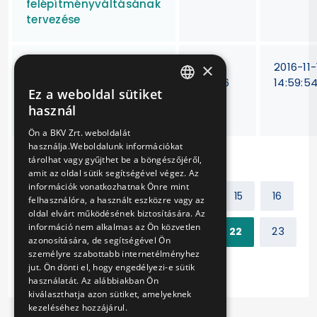
felépítményváltásának
tervezése
×
4 db használt,
VB-
2016-11-
alacsonypadlós, diesel
440/16
14:59:5
Ez a weboldal sütiket
üzemű csuklós
HUNGARIAN
használ
autóbusz beszerzése
ENGLISH
Ön a BKV Zrt. weboldalát
használja.Weboldalunk információkat
tárolhat vagy gyűjthet be a böngészőjéről,
amit az oldal sütik segítségével végez. Az
információk vonatkozhatnak Önre mint
Előző
1
2
...
14
15
16
felhasználóra, a használt eszközre vagy az
oldal elvárt működésének biztosítására. Az
információ nem alkalmas az Ön közvetlen
17
18
19
20
21
22
23
azonosítására, de segítségével Ön
személyre szabottabb internetélményhez
Következő
jut. Ön dönti el, hogy engedélyezi-e sütik
használatát. Az alábbiakban Ön
kiválaszthatja azon sütiket, amelyeknek
kezeléséhez hozzájárul.