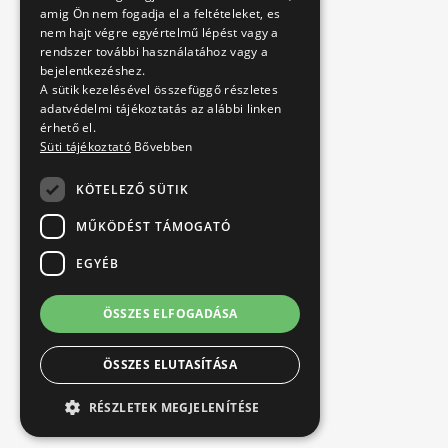
amig Ön nem fogadja el a feltételeket, es
nem hajt végre egyértelmű lépést vagy a
rendszer további használatához vagy a
bejelentkezéshez.
A sütik kezelésével összefüggő részletes
adatvédelmi tájékoztatás az alábbi linken
érhető el.
Süti tájékoztató
Bővebben
KÖTELEZŐ SÜTIK
MŰKÖDÉST TÁMOGATÓ
EGYÉB
ÖSSZES ELFOGADÁSA
ÖSSZES ELUTASÍTÁSA
RÉSZLETEK MEGJELENÍTÉSE