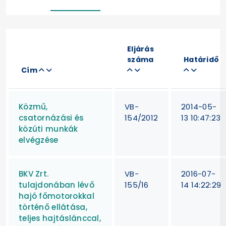
Eljárás
száma
Határidő
Cím
Közmű,
VB-
2014-05-
csatornázási és
154/2012
13 10:47:23
közúti munkák
elvégzése
BKV Zrt.
VB-
2016-07-
tulajdonában lévő
155/16
14 14:22:29
hajó főmotorokkal
történő ellátása,
teljes hajtáslánccal,