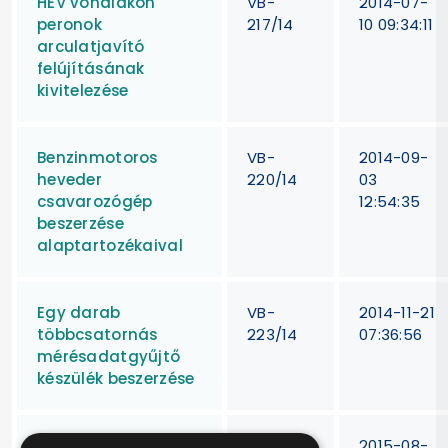
HÉV vonalakon
VB-
2014-07-
peronok
217/14
10 09:34:11
arculatjavító
felújításának
kivitelezése
Benzinmotoros
VB-
2014-09-
heveder
220/14
03
csavarozógép
12:54:35
beszerzése
alaptartozékaival
Egy darab
VB-
2014-11-21
többcsatornás
223/14
07:36:56
mérésadatgyűjtő
készülék beszerzése
KÖZOP
VB-
2015-08-