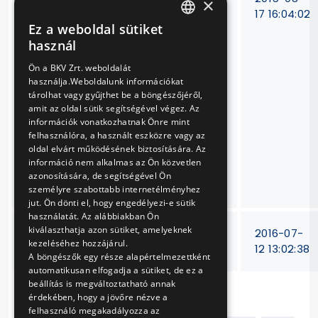
×
finanszírozás
223/15
17 16:04:02
Ez a weboldal sütiket
megszerzése
HUNGARIAN
használ
érdekében Részletes
ENGLISH
Megvalósíthatósági
Ön a BKV Zrt. weboldalát
Tanulmány
használja.Weboldalunk információkat
készítése az
tárolhat vagy gyűjthet be a böngészőjéről,
"Elektromos
amit az oldal sütik segítségével végez. Az
midibuszok
információk vonatkozhatnak Önre mint
felhasználóra, a használt eszközre vagy az
beszerzése és töltési
oldal elvárt működésének biztosítására. Az
infrastruktúra
információ nem alkalmas az Ön közvetlen
kiépítése
azonosítására, de segítségével Ön
Budapesten
személyre szabottabb internetélményhez
jut. Ön dönti el, hogy engedélyezi-e sütik
használatát. Az alábbiakban Ön
kiválaszthatja azon sütiket, amelyeknek
Multifunkciós
VB-
2016-07-
kezeléséhez hozzájárul.
másoló beszerzése
225/16
12 13:02:38
A böngészők egy része alapértelmezettként
automatikusan elfogadja a sütiket, de ez a
beállítás is megváltoztatható annak
érdekében, hogy a jövőre nézve a
felhasználó megakadályozza az