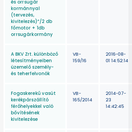
és orrsugár
kormánnyal
(tervezés,
kivitelezés)”/2 db
főmotor + 1db
orrsugárkormány
A BKV Zrt. különböző
VB-
2016-08-
létesítményeiben
159/16
01 14:52:14
üzemelő személy-
és teherfelvonók
Fogaskerekű vasút
VB-
2014-07-
kerékpárszállító
165/2014
23
férőhelyekkel való
14:42:45
bővítésének
kivitelezése