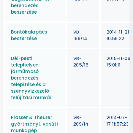
berendezés
beszerzése
Bontókalapács
VB-
2014-11-21
beszerzése
199/14
10:59:22
Dél-pesti
VB-
2015-11-06
telephelyen
205/15
15:01:11
járműmosó
berendezés
telepítése és a
szennyvízkezelő
felújítási munkái
Plasser & Theurer
VB-
2014-07-
gyártmányú vasúti
209/14
17 11:57:23
munkagép