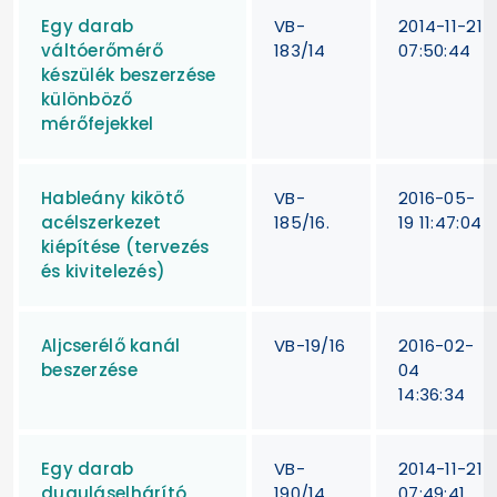
Egy darab
VB-
2014-11-21
váltóerőmérő
183/14
07:50:44
készülék beszerzése
különböző
mérőfejekkel
Hableány kikötő
VB-
2016-05-
acélszerkezet
185/16.
19 11:47:04
kiépítése (tervezés
és kivitelezés)
Aljcserélő kanál
VB-19/16
2016-02-
beszerzése
04
14:36:34
Egy darab
VB-
2014-11-21
duguláselhárító
190/14
07:49:41