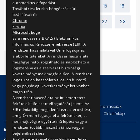
automatikus elfogadást.
Előző
1
2
...
14
15
16
További részletek a böngészők süti
beállításairól:
Chrome
17
18
19
20
21
22
23
Firefox
Microsoft Edge
Következő
Ez a rendszer a BKV Zrt Elektronikus
Információs Rendszerének része (EIR). A
rendszer használatával Ön elfogadja az
alábbi feltételeket: A rendszer használata
megfigyelhető, rögzithető es naplózható a
jogszabályi es a szervezet biztonsági
követelményeinek megfelelően. A rendszer
jogosulatlan használata tilos, és büntető
vagy polgárjogi következményeket vonhat
maga után.
© Copyright 2026 BKV Zrt.
A rendszer használata az itt ismertetett
feltételek kifejezett elfogadását jelenti. Az
Impresszum
Jogi nyilatkozat
Technikai információk
EIR mindaddig megjeleníti ezt az értesitést,
Adatvédelmi politika és tájékoztatások
ÁSZF
Oldaltérkép
amig Ön nem fogadja el a feltételeket, es
nem hajt végre egyértelmű lépést vagy a
rendszer további használatához vagy a
KAPCSOLAT
bejelentkezéshez.
Levelezési cím: 1980 Budapest, Pf. 11.
A sütik kezelésével összefüggő részletes