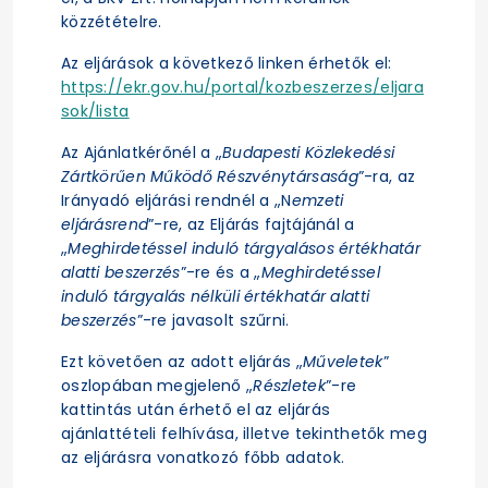
közzétételre.
Az eljárások a következő linken érhetők el:
https://ekr.gov.hu/portal/kozbeszerzes/eljara
sok/lista
Az Ajánlatkérőnél a „
Budapesti Közlekedési
Zártkörűen Működő Részvénytársaság
”-ra, az
Irányadó eljárási rendnél a „N
emzeti
eljárásrend
”-re, az Eljárás fajtájánál a
„
Meghirdetéssel induló tárgyalásos értékhatár
alatti beszerzés
”-re és a „
Meghirdetéssel
induló tárgyalás nélküli értékhatár alatti
beszerzés
”-re javasolt szűrni.
Ezt követően az adott eljárás „
Műveletek
”
oszlopában megjelenő „
Részletek
”-re
kattintás után érhető el az eljárás
ajánlattételi felhívása, illetve tekinthetők meg
az eljárásra vonatkozó főbb adatok.