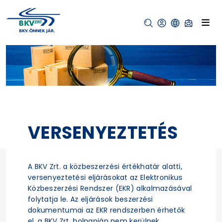
VERSENYEZTETÉS
A BKV Zrt. a közbeszerzési értékhatár alatti,
versenyeztetési eljárásokat az Elektronikus
Közbeszerzési Rendszer (EKR) alkalmazásával
folytatja le. Az eljárások beszerzési
dokumentumai az EKR rendszerben érhetők
el, a BKV Zrt. holnapján nem kerülnek