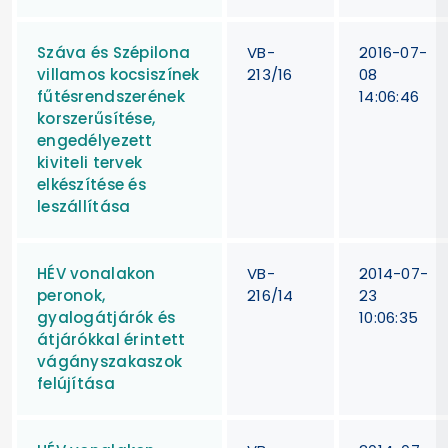
Száva és Szépilona
VB-
2016-07-
villamos kocsiszínek
213/16
08
fűtésrendszerének
14:06:46
korszerűsítése,
engedélyezett
kiviteli tervek
elkészítése és
leszállítása
HÉV vonalakon
VB-
2014-07-
peronok,
216/14
23
gyalogátjárók és
10:06:35
átjárókkal érintett
vágányszakaszok
felújítása