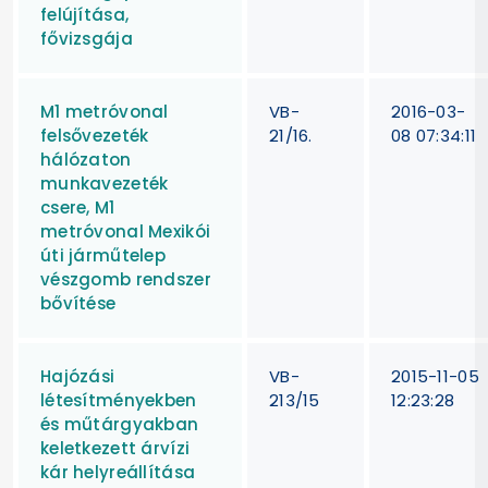
felújítása,
fővizsgája
M1 metróvonal
VB-
2016-03-
felsővezeték
21/16.
08 07:34:11
hálózaton
munkavezeték
csere, M1
metróvonal Mexikói
úti járműtelep
vészgomb rendszer
bővítése
Hajózási
VB-
2015-11-05
létesítményekben
213/15
12:23:28
és műtárgyakban
keletkezett árvízi
kár helyreállítása