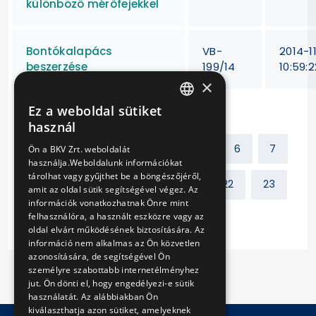
különböző mérőfejekkel
Bontókalapács
VB-
2014-1
beszerzése
199/14
10:59:2
×
Ez a weboldal sütiket
HUNGARIAN
használ
ENGLISH
Előző
1
2
...
5
6
7
Ön a BKV Zrt. weboldalát
használja.Weboldalunk információkat
tárolhat vagy gyűjthet be a böngészőjéről,
8
9
10
11
...
22
23
amit az oldal sütik segítségével végez. Az
információk vonatkozhatnak Önre mint
felhasználóra, a használt eszközre vagy az
Következő
oldal elvárt működésének biztosítására. Az
információ nem alkalmas az Ön közvetlen
azonosítására, de segítségével Ön
személyre szabottabb internetélményhez
jut. Ön dönti el, hogy engedélyezi-e sütik
használatát. Az alábbiakban Ön
kiválaszthatja azon sütiket, amelyeknek