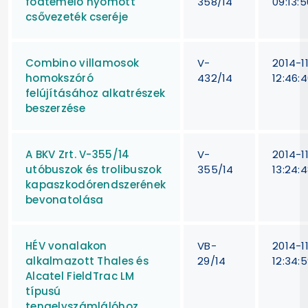
főátemelő nyomott
358/14
09:13:5
csővezeték cseréje
Combino villamosok
V-
2014-1
homokszóró
432/14
12:46:
felújításához alkatrészek
beszerzése
A BKV Zrt. V-355/14
V-
2014-1
utóbuszok és trolibuszok
355/14
13:24:
kapaszkodórendszerének
bevonatolása
HÉV vonalakon
VB-
2014-11
alkalmazott Thales és
29/14
12:34:
Alcatel FieldTrac LM
típusú
tengelyszámlálóhoz