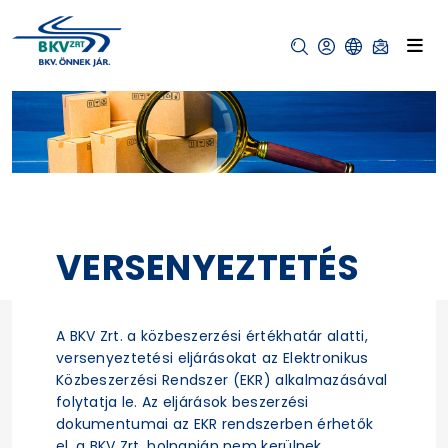
VERSENYEZTETÉS
A BKV Zrt. a közbeszerzési értékhatár alatti,
versenyeztetési eljárásokat az Elektronikus
Közbeszerzési Rendszer (EKR) alkalmazásával
folytatja le. Az eljárások beszerzési
dokumentumai az EKR rendszerben érhetők
el, a BKV Zrt. holnapján nem kerülnek