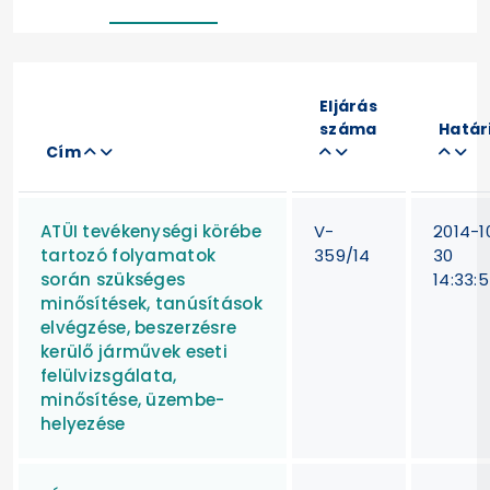
Eljárás
száma
Határ
Cím
ATÜI tevékenységi körébe
V-
2014-1
tartozó folyamatok
359/14
30
során szükséges
14:33:
minősítések, tanúsítások
elvégzése, beszerzésre
kerülő járművek eseti
felülvizsgálata,
minősítése, üzembe-
helyezése