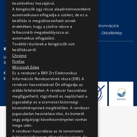
kezeléséhez hozzájárul.
A böngészők egy része alapértelmezettként
automatikusan elfogadja a sütiket, de ez a
© Copyright 2026 BKV Zrt.
beállítás is megváltoztatható annak
Impresszum
Jogi nyilatkozat
Technikai információk
érdekében, hogy a jövőre nézve a
felhasználó megakadályozza az
Adatvédelmi politika és tájékoztatások
ÁSZF
Oldaltérkép
automatikus elfogadást.
További részletek a böngészők süti
KAPCSOLAT
beállításairól:
Chrome
Levelezési cím: 1980 Budapest, Pf. 11.
Firefox
Székhely: 1980 Budapest, Akácfa u. 15.
Microsoft Edge
Ez a rendszer a BKV Zrt Elektronikus
Központi telefonszám: + 36 1 461-65-00
E-mail cím: bkv@bkv.hu
Információs Rendszerének része (EIR). A
rendszer használatával Ön elfogadja az
alábbi feltételeket: A rendszer használata
megfigyelhető, rögzithető es naplózható a
jogszabályi es a szervezet biztonsági
követelményeinek megfelelően. A rendszer
jogosulatlan használata tilos, és büntető
vagy polgárjogi következményeket vonhat
maga után.
A rendszer használata az itt ismertetett
feltételek kifejezett elfogadását jelenti. Az