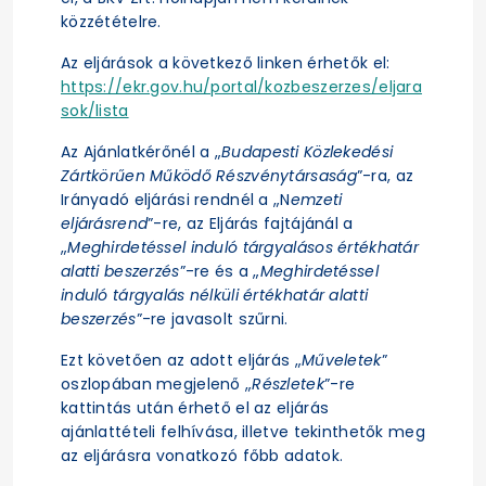
közzétételre.
Az eljárások a következő linken érhetők el:
https://ekr.gov.hu/portal/kozbeszerzes/eljara
sok/lista
Az Ajánlatkérőnél a „
Budapesti Közlekedési
Zártkörűen Működő Részvénytársaság
”-ra, az
Irányadó eljárási rendnél a „N
emzeti
eljárásrend
”-re, az Eljárás fajtájánál a
„
Meghirdetéssel induló tárgyalásos értékhatár
alatti beszerzés
”-re és a „
Meghirdetéssel
induló tárgyalás nélküli értékhatár alatti
beszerzés
”-re javasolt szűrni.
Ezt követően az adott eljárás „
Műveletek
”
oszlopában megjelenő „
Részletek
”-re
kattintás után érhető el az eljárás
ajánlattételi felhívása, illetve tekinthetők meg
az eljárásra vonatkozó főbb adatok.