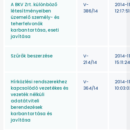
A BKV Zrt. különböző
V-
2014-1
létesítményeiben
386/14
12:17:51
üzemelő személy- és
teherfelvonók
karbantartása, eseti
javítása
Szűrők beszerzése
V-
2014-1
214/14
15:11:2
Hírközlési rendszerekhez
V-
2014-1
kapcsolódó vezetékes és
364/14
10:03:0
vezeték nélküli
adatátviteli
berendezések
karbantartása és
javítása