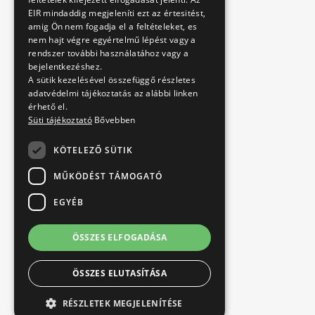
EIR mindaddig megjeleníti ezt az értesitést,
amig Ön nem fogadja el a feltételeket, es
nem hajt végre egyértelmű lépést vagy a
rendszer további használatához vagy a
bejelentkezéshez.
A sütik kezelésével összefüggő részletes
adatvédelmi tájékoztatás az alábbi linken
érhető el.
Süti tájékoztató
Bővebben
KÖTELEZŐ SÜTIK
MŰKÖDÉST TÁMOGATÓ
EGYÉB
ÖSSZES ELFOGADÁSA
ÖSSZES ELUTASÍTÁSA
RÉSZLETEK MEGJELENÍTÉSE