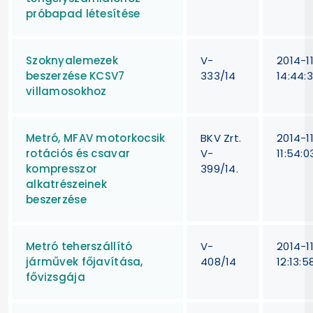
próbapad létesítése
Szoknyalemezek
V-
2014-11
beszerzése KCSV7
333/14
14:44:
villamosokhoz
Metró, MFAV motorkocsik
BKV Zrt.
2014-1
rotációs és csavar
V-
11:54:0
kompresszor
399/14.
alkatrészeinek
beszerzése
Metró teherszállító
V-
2014-1
járművek főjavítása,
408/14
12:13:5
fővizsgája