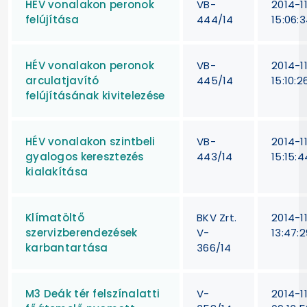
HÉV vonalakon peronok
VB-
2014-1
felújítása
444/14
15:06:
HÉV vonalakon peronok
VB-
2014-1
arculatjavító
445/14
15:10:2
felújításának kivitelezése
HÉV vonalakon szintbeli
VB-
2014-1
gyalogos keresztezés
443/14
15:15:4
kialakítása
Klímatöltő
BKV Zrt.
2014-1
szervizberendezések
V-
13:47:2
karbantartása
366/14
M3 Deák tér felszínalatti
V-
2014-1