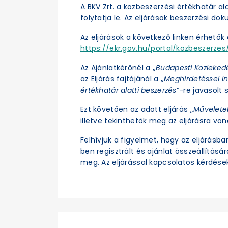
A BKV Zrt. a közbeszerzési értékhatár a
folytatja le. Az eljárások beszerzési d
Az eljárások a következő linken érhetők e
https://ekr.gov.hu/portal/kozbeszerzes/
Az Ajánlatkérőnél a „
Budapesti Közleked
az Eljárás fajtájánál a „
Meghirdetéssel in
értékhatár alatti beszerzés
”-re javasolt s
Ezt követően az adott eljárás „
Művelete
illetve tekinthetők meg az eljárásra vo
Felhívjuk a figyelmet, hogy az eljárásb
ben regisztrált és ajánlat összeállításá
meg. Az eljárással kapcsolatos kérdések