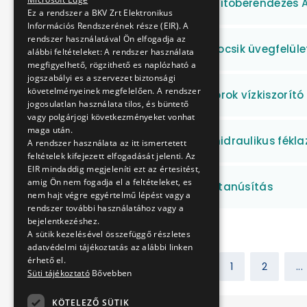
H7 (csepeli) HÉV biztosítóberendezés 
Ez a rendszer a BKV Zrt Elektronikus
Információs Rendszerének része (EIR). A
rendszer használatával Ön elfogadja az
ALSTOM metró motorkocsik üvegfelülete
alábbi feltételeket: A rendszer használata
megfigyelhető, rögzithető es naplózható a
jogszabályi es a szervezet biztonsági
követelményeinek megfelelően. A rendszer
Villamos vontatómotorok vízkiszorító
jogosulatlan használata tilos, és büntető
vagy polgárjogi következményeket vonhat
maga után.
Mozgólépcsők elektrohidraulikus fékla
A rendszer használata az itt ismertetett
feltételek kifejezett elfogadását jelenti. Az
EIR mindaddig megjeleníti ezt az értesitést,
amig Ön nem fogadja el a feltételeket, es
ISO 20000 előaudit és tanúsítás
nem hajt végre egyértelmű lépést vagy a
rendszer további használatához vagy a
bejelentkezéshez.
A sütik kezelésével összefüggő részletes
adatvédelmi tájékoztatás az alábbi linken
érhető el.
Előző
1
2
...
Süti tájékoztató
Bővebben
KÖTELEZŐ SÜTIK