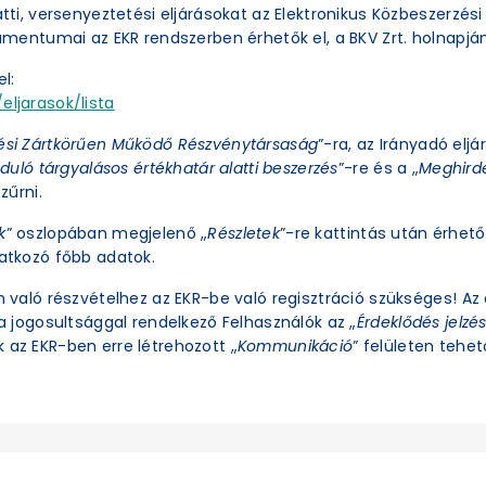
latti, versenyeztetési eljárásokat az Elektronikus Közbeszerzé
okumentumai az EKR rendszerben érhetők el, a BKV Zrt. holnapjá
l:
eljarasok/lista
ési Zártkörűen Működő Részvénytársaság
”-ra, az Irányadó eljá
duló tárgyalásos értékhatár alatti beszerzés
”-re és a „
Meghirde
zűrni.
k
” oszlopában megjelenő „
Részletek
”-re kattintás után érhető 
natkozó főbb adatok.
an való részvételhez az EKR-be való regisztráció szükséges! A
ra jogosultsággal rendelkező Felhasználók az „
Érdeklődés jelzé
 az EKR-ben erre létrehozott „
Kommunikáció
” felületen tehető