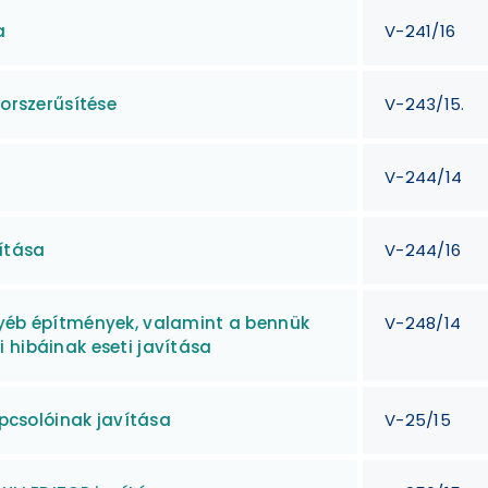
a
V-241/16
korszerűsítése
V-243/15.
V-244/14
ítása
V-244/16
gyéb építmények, valamint a bennük
V-248/14
 hibáinak eseti javítása
csolóinak javítása
V-25/15