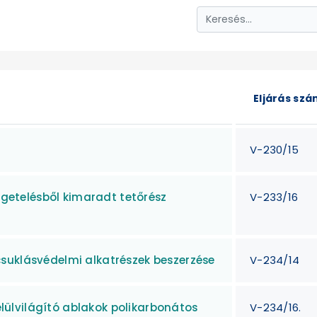
Eljárás sz
V-230/15
zigetelésből kimaradt tetőrész
V-233/16
suklásvédelmi alkatrészek beszerzése
V-234/14
felülvilágító ablakok polikarbonátos
V-234/16.