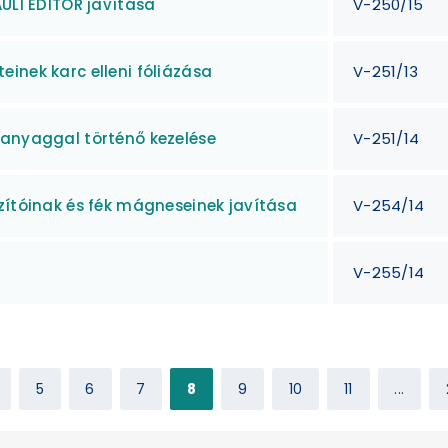
AULI EDITOR javítása
V-250/15
inek karc elleni fóliázása
V-251/13
 anyaggal történő kezelése
V-251/14
zítóinak és fék mágneseinek javítása
V-254/14
V-255/14
5
6
7
8
9
10
11
...