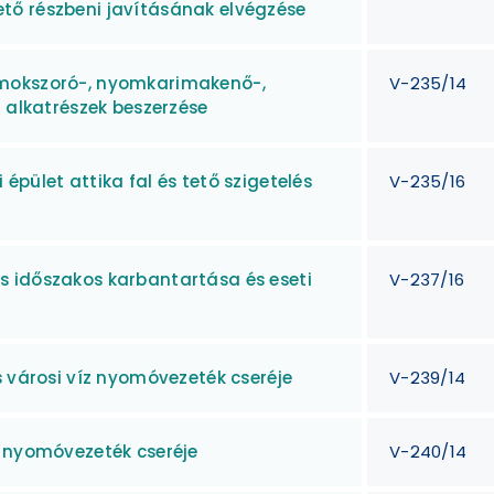
 tető részbeni javításának elvégzése
omokszoró-, nyomkarimakenő-,
V-235/14
i alkatrészek beszerzése
pület attika fal és tető szigetelés
V-235/16
 időszakos karbantartása és eseti
V-237/16
s városi víz nyomóvezeték cseréje
V-239/14
z nyomóvezeték cseréje
V-240/14