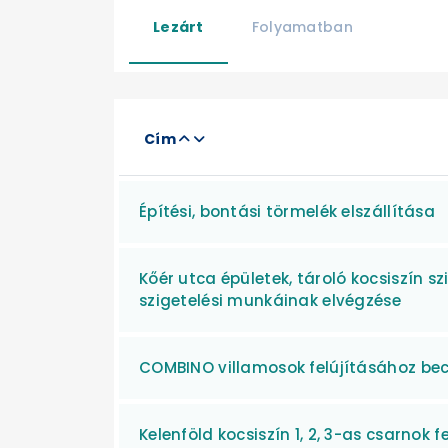
Lezárt
Folyamatban
Cím
Építési, bontási törmelék elszállítása
Kőér utca épületek, tároló kocsiszín s
szigetelési munkáinak elvégzése
COMBINO villamosok felújításához bec
Kelenföld kocsiszín 1, 2, 3-as csarnok 