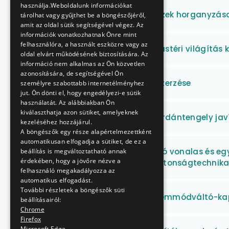
használja.Weboldalunk információkat
Mozgólépcső alkatrészek horganyzás
tárolhat vagy gyűjthet be a böngészőjéről,
amit az oldal sütik segítségével végez. Az
információk vonatkozhatnak Önre mint
felhasználóra, a használt eszközre vagy az
MillFAV állomásain utastéri világítás 
oldal elvárt működésének biztosítására. Az
információ nem alkalmas az Ön közvetlen
azonosítására, de segítségével Ön
Reklámajándékok beszerzése
személyre szabottabb internetélményhez
jut. Ön dönti el, hogy engedélyezi-e sütik
használatát. Az alábbiakban Ön
kiválaszthatja azon sütiket, amelyeknek
MFAV motorkocsi főkardántengely jav
kezeléséhez hozzájárul.
A böngészők egy része alapértelmezettként
automatikusan elfogadja a sütiket, de ez a
HÉV területén található vonalas és e
beállítás is megváltoztatható annak
érdekében, hogy a jövőre nézve a
található eszközök biztonságtechnikai
felhasználó megakadályozza az
automatikus elfogadást.
További részletek a böngészők süti
Metró motorkocsik üzemmódváltó-kap
beállításairól:
Chrome
Firefox
Microsoft Edge