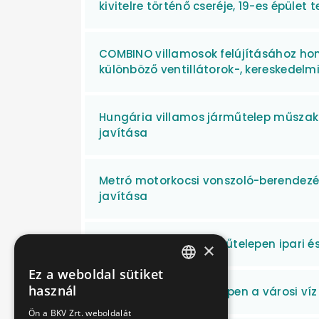
kivitelre történő cseréje, 19-es épület
COMBINO villamosok felújításához h
különböző ventillátorok-, kereskedelm
Hungária villamos járműtelep műszaki é
javítása
Metró motorkocsi vonszoló-berendezés
javítása
Kőér utcai metró járműtelepen ipari é
×
Ez a weboldal sütiket
HUNGARIAN
használ
Cinkota HÉV járműtelepen a városi ví
ENGLISH
Ön a BKV Zrt. weboldalát