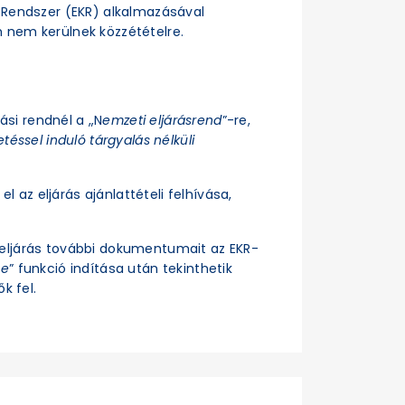
si Rendszer (EKR) alkalmazásával
n nem kerülnek közzétételre.
rási rendnél a „N
emzeti eljárásrend
”-re,
téssel induló tárgyalás nélküli
el az eljárás ajánlattételi felhívása,
z eljárás további dokumentumait az EKR-
se
” funkció indítása után tekinthetik
k fel.