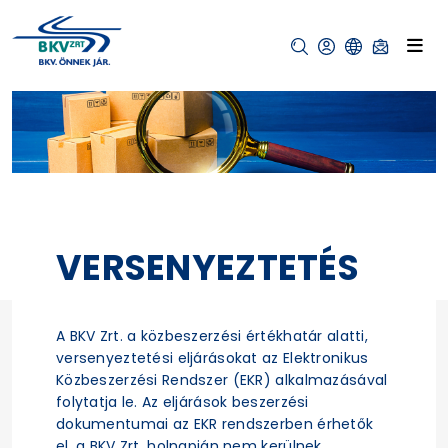
VERSENYEZTETÉS
A BKV Zrt. a közbeszerzési értékhatár alatti,
versenyeztetési eljárásokat az Elektronikus
Közbeszerzési Rendszer (EKR) alkalmazásával
folytatja le. Az eljárások beszerzési
dokumentumai az EKR rendszerben érhetők
el, a BKV Zrt. holnapján nem kerülnek