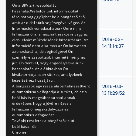
ENGLISH
150 db autóbusz
Ön a BKV Zrt. weboldalát
használja.Weboldalunk információkat
beszerzés
tárolhat vagy gyűjthet be a böngészőjéről,
finanszírozására
amit az oldal sütik segítségével végez. Az
információk vonatkozhatnak Önre mint
felhasználóra, a használt eszközre vagy az
Beszerzést
15/V-
2018-03-
oldal elvárt működésének biztosítására. Az
támogató
73/12
14 11:14:37
információ nem alkalmas az Ön közvetlen
azonosítására, de segítségével Ön
informatikai
személyre szabottabb internetélményhez
keretrendszer
jut. Ön dönti el, hogy engedélyezi-e sütik
működtetése
használatát. Az alábbiakban Ön
kiválaszthatja azon sütiket, amelyeknek
kezeléséhez hozzájárul.
Billenő
V-
2015-04-
A böngészők egy része alapértelmezettként
automatikusan elfogadja a sütiket, de ez a
aknafedelek
415/14
13 11:29:52
beállítás is megváltoztatható annak
javítása és
érdekében, hogy a jövőre nézve a
karbantartása
felhasználó megakadályozza az
Hungária, Száva
automatikus elfogadást.
kocsiszínben,
További részletek a böngészők süti
valamint az M4
beállításairól:
Chrome
metró Kelenföldi