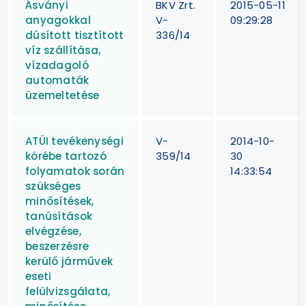
Ásványi
BKV Zrt.
2015-05-11
anyagokkal
V-
09:29:28
dúsított tisztított
336/14
víz szállítása,
vízadagoló
automaták
üzemeltetése
ATÜI tevékenységi
V-
2014-10-
körébe tartozó
359/14
30
folyamatok során
14:33:54
szükséges
minősítések,
tanúsítások
elvégzése,
beszerzésre
kerülő járművek
eseti
felülvizsgálata,