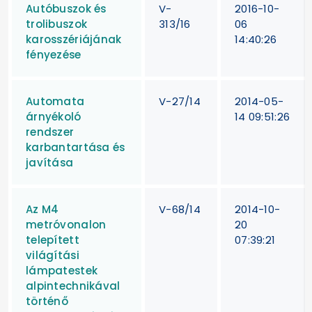
Autóbuszok és
V-
2016-10-
trolibuszok
313/16
06
karosszériájának
14:40:26
fényezése
Automata
V-27/14
2014-05-
árnyékoló
14 09:51:26
rendszer
karbantartása és
javítása
Az M4
V-68/14
2014-10-
metróvonalon
20
telepített
07:39:21
világítási
lámpatestek
alpintechnikával
történő