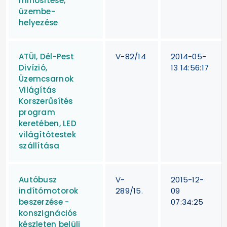
minősítése,
üzembe-
helyezése
ATÜI, Dél-Pest
V-82/14
2014-05-
Divízió,
13 14:56:17
Üzemcsarnok
Világítás
Korszerűsítés
program
keretében, LED
világítótestek
szállítása
Autóbusz
V-
2015-12-
indítómotorok
289/15.
09
beszerzése -
07:34:25
konszignációs
készleten belüli