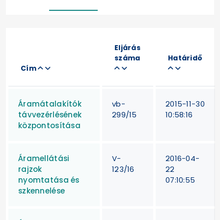
Eljárás
száma
Határidő
Cím
Áramátalakítók
vb-
2015-11-30
távvezérlésének
299/15
10:58:16
központosítása
Áramellátási
V-
2016-04-
rajzok
123/16
22
nyomtatása és
07:10:55
szkennelése