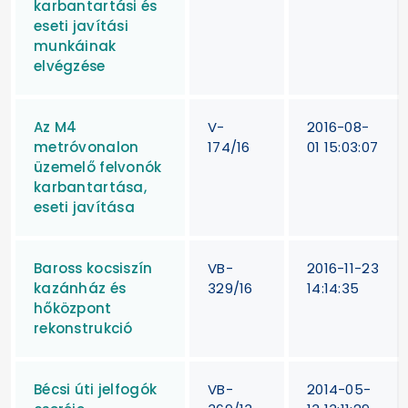
karbantartási és
eseti javítási
munkáinak
elvégzése
Az M4
V-
2016-08-
metróvonalon
174/16
01 15:03:07
üzemelő felvonók
karbantartása,
eseti javítása
Baross kocsiszín
VB-
2016-11-23
kazánház és
329/16
14:14:35
hőközpont
rekonstrukció
Bécsi úti jelfogók
VB-
2014-05-