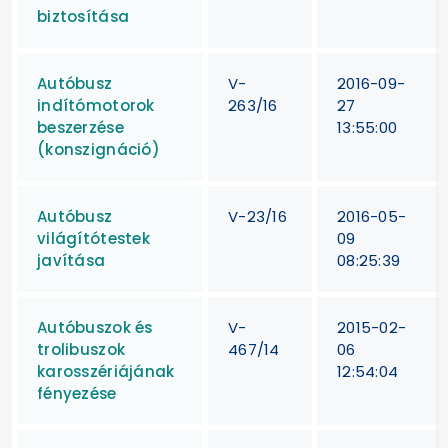
biztosítása
Autóbusz
V-
2016-09-
indítómotorok
263/16
27
beszerzése
13:55:00
(konszignáció)
Autóbusz
V-23/16
2016-05-
világítótestek
09
javítása
08:25:39
Autóbuszok és
V-
2015-02-
trolibuszok
467/14
06
karosszériájának
12:54:04
fényezése