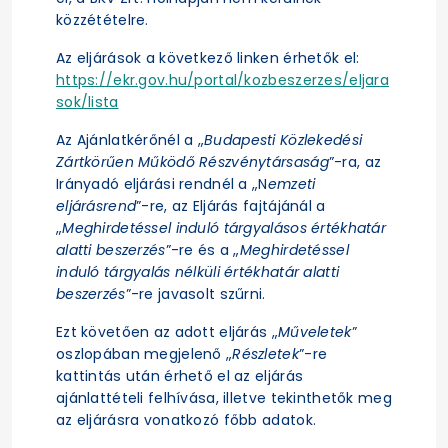
közzétételre.
Az eljárások a következő linken érhetők el:
https://ekr.gov.hu/portal/kozbeszerzes/eljara
sok/lista
Az Ajánlatkérőnél a „
Budapesti Közlekedési
Zártkörűen Működő Részvénytársaság
”-ra, az
Irányadó eljárási rendnél a „N
emzeti
eljárásrend
”-re, az Eljárás fajtájánál a
„
Meghirdetéssel induló tárgyalásos értékhatár
alatti beszerzés
”-re és a „
Meghirdetéssel
induló tárgyalás nélküli értékhatár alatti
beszerzés
”-re javasolt szűrni.
Ezt követően az adott eljárás „
Műveletek
”
oszlopában megjelenő „
Részletek
”-re
kattintás után érhető el az eljárás
ajánlattételi felhívása, illetve tekinthetők meg
az eljárásra vonatkozó főbb adatok.