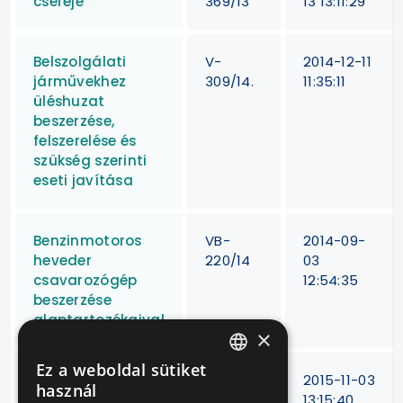
cseréje
369/13
13 13:11:29
Belszolgálati
V-
2014-12-11
járművekhez
309/14.
11:35:11
üléshuzat
beszerzése,
felszerelése és
szükség szerinti
eseti javítása
Benzinmotoros
VB-
2014-09-
heveder
220/14
03
csavarozógép
12:54:35
beszerzése
alaptartozékaival
×
Ez a weboldal sütiket
HUNGARIAN
Beruházási
V-
2015-11-03
használ
kölcsön felvétele
283/15
13:15:40