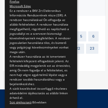
Firefox
járműtelep „K”
Microsoft Edge
épületében
Ez a rendszer a BKV Zrt Elektronikus
Információs Rendszerének része (EIR). A
rendszer használatával Ön elfogadja az
alábbi feltételeket: A rendszer használata
megfigyelhető, rögzithető es naplózható a
jogszabályi es a szervezet biztonsági
Előző
1
2
3
4
5
6
követelményeinek megfelelően. A rendszer
jogosulatlan használata tilos, és büntető
vagy polgárjogi következményeket vonhat
7
8
9
10
...
22
23
maga után.
A rendszer használata az itt ismertetett
Következő
feltételek kifejezett elfogadását jelenti. Az
EIR mindaddig megjeleníti ezt az értesitést,
amig Ön nem fogadja el a feltételeket, es
nem hajt végre egyértelmű lépést vagy a
rendszer további használatához vagy a
bejelentkezéshez.
A sütik kezelésével összefüggő részletes
adatvédelmi tájékoztatás az alábbi linken
érhető el.
Süti tájékoztató
Bővebben
© Copyright 2026 BKV Zrt.