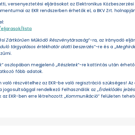
latti, versenyeztetési eljárásokat az Elektronikus Közbeszerzé
okumentumai az EKR rendszerben érhetők el, a BKV Zrt. holnapjá
l:
eljarasok/lista
ési Zártkörűen Működő Részvénytársaság
”-ra, az Irányadó eljá
duló tárgyalásos értékhatár alatti beszerzés
”-re és a „
Meghirde
zűrni.
k
” oszlopában megjelenő „
Részletek
”-re kattintás után érhető 
natkozó főbb adatok.
an való részvételhez az EKR-be való regisztráció szükséges! A
ra jogosultsággal rendelkező Felhasználók az „
Érdeklődés jelzé
 az EKR-ben erre létrehozott „
Kommunikáció
” felületen tehető