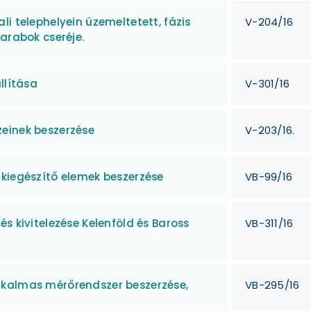
i telephelyein üzemeltetett, fázis
V-204/16
arabok cseréje.
llítása
V-301/16
einek beszerzése
V-203/16.
 kiegészítő elemek beszerzése
VB-99/16
s kivitelezése Kelenföld és Baross
VB-311/16
lkalmas mérőrendszer beszerzése,
VB-295/16