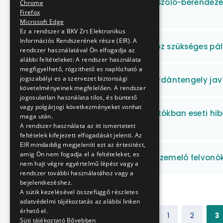
Metró motorkocsi vonszoló-berendezés
Chrome
javítása
Firefox
Microsoft Edge
Ez a rendszer a BKV Zrt Elektronikus
Információs Rendszerének része (EIR). A
Fenntartási munkákhoz szükséges pály
rendszer használatával Ön elfogadja az
alábbi feltételeket: A rendszer használata
megfigyelhető, rögzithető es naplózható a
jogszabályi es a szervezet biztonsági
MFAV motorkocsi főkardántengely jav
követelményeinek megfelelően. A rendszer
jogosulatlan használata tilos, és büntető
vagy polgárjogi következményeket vonhat
Villamos áramátalakítókban eseti hiba
maga után.
elvégzése
A rendszer használata az itt ismertetett
feltételek kifejezett elfogadását jelenti. Az
EIR mindaddig megjeleníti ezt az értesitést,
amig Ön nem fogadja el a feltételeket, es
Az M4 metróvonalon üzemelő felvonók 
nem hajt végre egyértelmű lépést vagy a
rendszer további használatához vagy a
bejelentkezéshez.
A sütik kezelésével összefüggő részletes
adatvédelmi tájékoztatás az alábbi linken
érhető el.
Előző
1
2
3
Süti tájékoztató
Bővebben