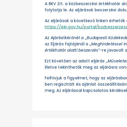
A BKV Zrt. a közbeszerzési értékhatár a
folytatja le. Az eljárások beszerzési d
Az eljárások a következő linken érhetők e
https://ekr.gov.hu/portal/kozbeszerzes/
Az Ajánlatkérőnél a „
Budapesti Közleked
az Eljárás fajtájánál a „
Meghirdetéssel in
értékhatár alatti beszerzés
”-re javasolt s
Ezt követően az adott eljárás „
Művelete
illetve tekinthetők meg az eljárásra vo
Felhívjuk a figyelmet, hogy az eljárásb
ben regisztrált és ajánlat összeállításá
meg. Az eljárással kapcsolatos kérdések