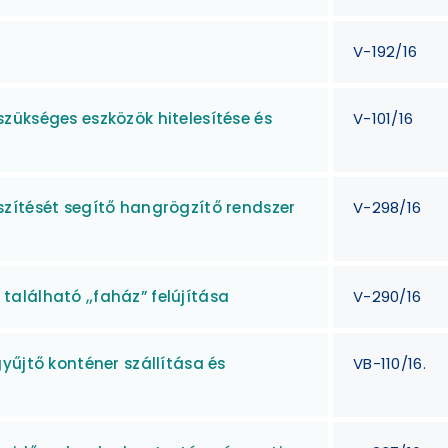
V-192/16
zükséges eszközök hitelesítése és
V-101/16
zítését segítő hangrögzítő rendszer
V-298/16
n található „faház” felújítása
V-290/16
yűjtő konténer szállítása és
VB-110/16.