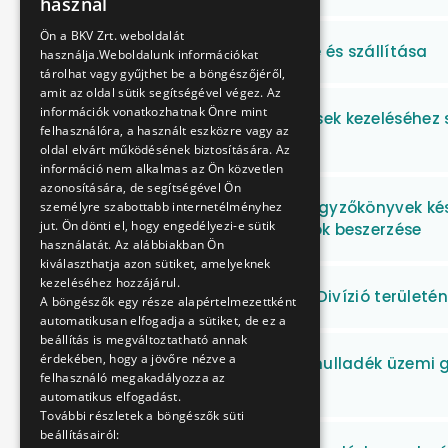
használ
ENGLISH
Ön a BKV Zrt. weboldalát
Szikvíztöltés elvégzése és szállítása
használja.Weboldalunk információkat
tárolhat vagy gyűjthet be a böngészőjéről,
amit az oldal sütik segítségével végez. Az
információk vonatkozhatnak Önre mint
Erősáramú berendezések kezeléséhez s
felhasználóra, a használt eszközre vagy az
javítása
oldal elvárt működésének biztosítására. Az
információ nem alkalmas az Ön közvetlen
azonosítására, de segítségével Ön
Terem hangosító és jegyzőkönyvek kés
személyre szabottabb internetélményhez
jut. Ön dönti el, hogy engedélyezi-e sütik
és kapcsolódó eszközök beszerzése
használatát. Az alábbiakban Ön
kiválaszthatja azon sütiket, amelyeknek
kezeléséhez hozzájárul.
BKV Zrt. ATÜI Trolibusz Divízió területé
A böngészők egy része alapértelmezettként
automatikusan elfogadja a sütiket, de ez a
beállítás is megváltoztatható annak
érdekében, hogy a jövőre nézve a
M4 Metro – veszélyes hulladék üzemi g
felhasználó megakadályozza az
telepítése
automatikus elfogadást.
További részletek a böngészők süti
beállításairól: