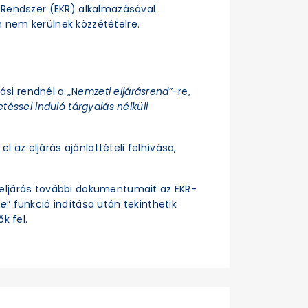
si Rendszer (EKR) alkalmazásával
n nem kerülnek közzétételre.
rási rendnél a „N
emzeti eljárásrend
”-re,
téssel induló tárgyalás nélküli
el az eljárás ajánlattételi felhívása,
z eljárás további dokumentumait az EKR-
se
” funkció indítása után tekinthetik
k fel.