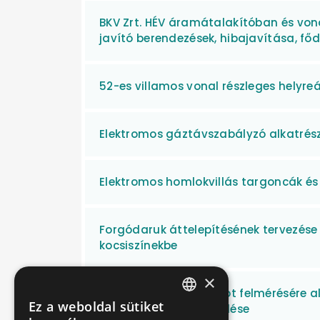
BKV Zrt. HÉV áramátalakítóban és vonal
javító berendezések, hibajavítása, főd
52-es villamos vonal részleges helyreá
Elektromos gáztávszabályzó alkatrész
Elektromos homlokvillás targoncák és
Forgódaruk áttelepítésének tervezése é
kocsiszínekbe
×
Vágányok pályaállapot felmérésére a
Ez a weboldal sütiket
telepítése és beüzemelése
HUNGARIAN