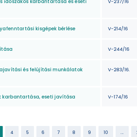
 időszakos karbantartása és eseti
V-237/16
afenntartási kisgépek bérlése
V-214/16
ítása
V-244/16
javítási és felújítási munkálatok
V-283/16.
karbantartása, eseti javítása
V-174/16
4
5
6
7
8
9
10
...