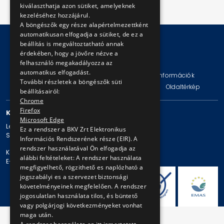
kiválaszthatja azon sütiket, amelyeknek
kezeléséhez hozzájárul.
A böngészők egy része alapértelmezettként
automatikusan elfogadja a sütiket, de ez a
beállítás is megváltoztatható annak
érdekében, hogy a jövőre nézve a
© Copyright 2026 BKV Zrt.
felhasználó megakadályozza az
automatikus elfogadást.
Impresszum
Jogi nyilatkozat
Technikai információk
További részletek a böngészők süti
Adatvédelmi politika és tájékoztatások
ÁSZF
Oldaltérkép
beállításairól:
Chrome
Firefox
KAPCSOLAT
Microsoft Edge
Levelezési cím: 1980 Budapest, Pf. 11.
Ez a rendszer a BKV Zrt Elektronikus
Székhely: 1980 Budapest, Akácfa u. 15.
Információs Rendszerének része (EIR). A
rendszer használatával Ön elfogadja az
Központi telefonszám: + 36 1 461-65-00
alábbi feltételeket: A rendszer használata
E-mail cím: bkv@bkv.hu
megfigyelhető, rögzithető es naplózható a
jogszabályi es a szervezet biztonsági
követelményeinek megfelelően. A rendszer
jogosulatlan használata tilos, és büntető
vagy polgárjogi következményeket vonhat
maga után.