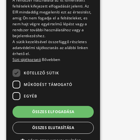
A rendszer használata az itt ismertetett
feltételek kifejezett elfogadását jelenti. Az
EIR mindaddig megjeleníti ezt az értesitést,
amig Ön nem fogadja el a feltételeket, es
nem hajt végre egyértelmű lépést vagy a
rendszer további használatához vagy a
bejelentkezéshez.
A sütik kezelésével összefüggő részletes
adatvédelmi tájékoztatás az alábbi linken
érhető el.
Süti tájékoztató
Bővebben
KÖTELEZŐ SÜTIK
MŰKÖDÉST TÁMOGATÓ
EGYÉB
ÖSSZES ELFOGADÁSA
ÖSSZES ELUTASÍTÁSA