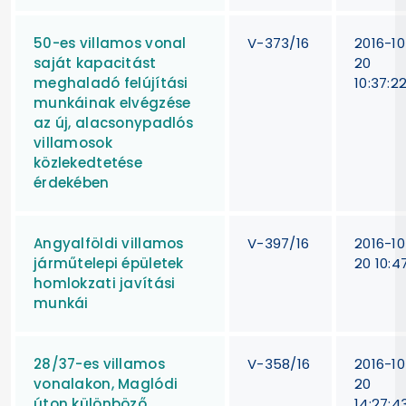
50-es villamos vonal
V-373/16
2016-10
saját kapacitást
20
meghaladó felújítási
10:37:2
munkáinak elvégzése
az új, alacsonypadlós
villamosok
közlekedtetése
érdekében
Angyalföldi villamos
V-397/16
2016-10
járműtelepi épületek
20 10:47
homlokzati javítási
munkái
28/37-es villamos
V-358/16
2016-10
vonalakon, Maglódi
20
úton különböző
14:27:4