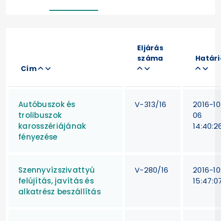
Eljárás
száma
Határ
Cím
Autóbuszok és
V-313/16
2016-10
trolibuszok
06
karosszériájának
14:40:2
fényezése
Szennyvízszivattyú
V-280/16
2016-10
felújítás, javítás és
15:47:0
alkatrész beszállítás