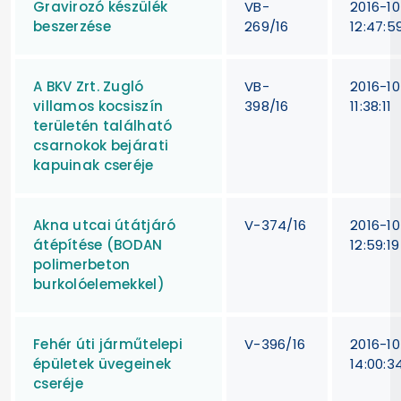
Gravirozó készülék
VB-
2016-10
beszerzése
269/16
12:47:5
A BKV Zrt. Zugló
VB-
2016-10
villamos kocsiszín
398/16
11:38:11
területén található
csarnokok bejárati
kapuinak cseréje
Akna utcai útátjáró
V-374/16
2016-10
átépítése (BODAN
12:59:19
polimerbeton
burkolóelemekkel)
Fehér úti járműtelepi
V-396/16
2016-10
épületek üvegeinek
14:00:3
cseréje