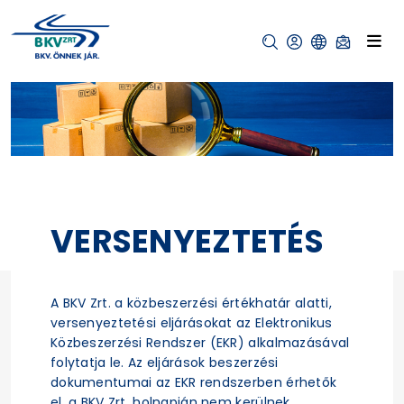
VERSENYEZTETÉS
A BKV Zrt. a közbeszerzési értékhatár alatti,
versenyeztetési eljárásokat az Elektronikus
Közbeszerzési Rendszer (EKR) alkalmazásával
folytatja le. Az eljárások beszerzési
dokumentumai az EKR rendszerben érhetők
el, a BKV Zrt. holnapján nem kerülnek