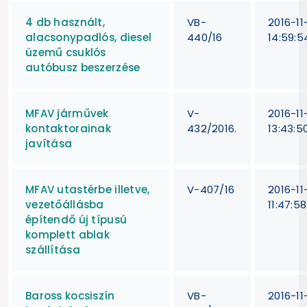
4 db használt,
VB-
2016-11
alacsonypadlós, diesel
440/16
14:59:5
üzemű csuklós
autóbusz beszerzése
MFAV járművek
V-
2016-11
kontaktorainak
432/2016.
13:43:5
javítása
MFAV utastérbe illetve,
V-407/16
2016-11
vezetőállásba
11:47:58
építendő új típusú
komplett ablak
szállítása
Baross kocsiszín
VB-
2016-11