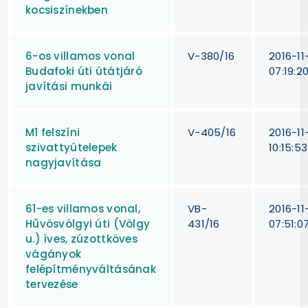
kocsiszínekben
6-os villamos vonal
V-380/16
2016-11
Budafoki úti útátjáró
07:19:2
javítási munkái
M1 felszíni
V-405/16
2016-11
szivattyútelepek
10:15:53
nagyjavítása
61-es villamos vonal,
VB-
2016-11
Hűvösvölgyi úti (Völgy
431/16
07:51:0
u.) íves, zúzottköves
vágányok
felépítményváltásának
tervezése