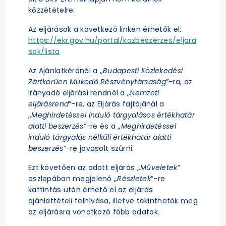
közzétételre.
Az eljárások a következő linken érhetők el:
https://ekr.gov.hu/portal/kozbeszerzes/eljara
sok/lista
Az Ajánlatkérőnél a „
Budapesti Közlekedési
Zártkörűen Működő Részvénytársaság
”-ra, az
Irányadó eljárási rendnél a „N
emzeti
eljárásrend
”-re, az Eljárás fajtájánál a
„
Meghirdetéssel induló tárgyalásos értékhatár
alatti beszerzés
”-re és a „
Meghirdetéssel
induló tárgyalás nélküli értékhatár alatti
beszerzés
”-re javasolt szűrni.
Ezt követően az adott eljárás „
Műveletek
”
oszlopában megjelenő „
Részletek
”-re
kattintás után érhető el az eljárás
ajánlattételi felhívása, illetve tekinthetők meg
az eljárásra vonatkozó főbb adatok.