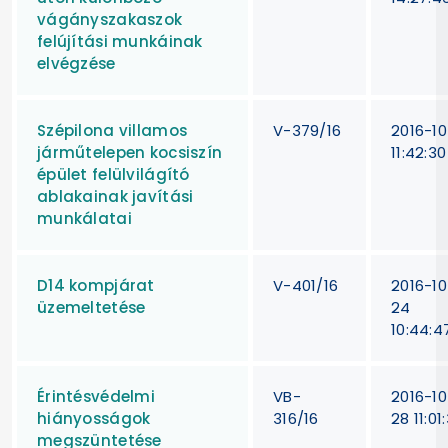
vágányszakaszok
felújítási munkáinak
elvégzése
Szépilona villamos
V-379/16
2016-10
járműtelepen kocsiszín
11:42:30
épület felülvilágító
ablakainak javítási
munkálatai
D14 kompjárat
V-401/16
2016-10
üzemeltetése
24
10:44:4
Érintésvédelmi
VB-
2016-10
hiányosságok
316/16
28 11:01
megszüntetése