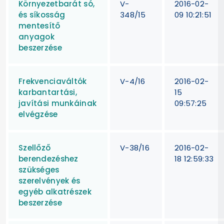
Környezetbarát só,
V-
2016-02-
és síkosság
348/15
09 10:21:51
mentesítő
anyagok
beszerzése
Frekvenciaváltók
V-4/16
2016-02-
karbantartási,
15
javítási munkáinak
09:57:25
elvégzése
Szellőző
V-38/16
2016-02-
berendezéshez
18 12:59:33
szükséges
szerelvények és
egyéb alkatrészek
beszerzése