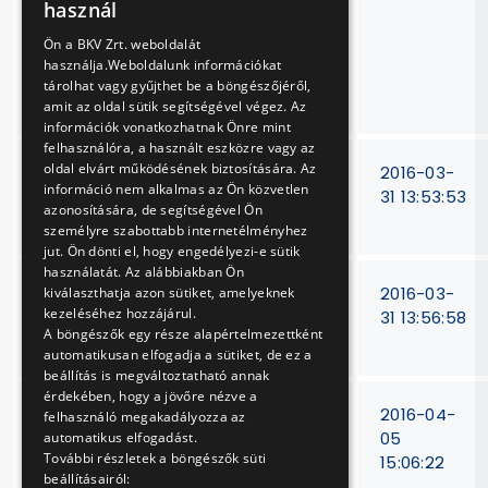
autóbusz
használ
üzemanyag-ellátó
ENGLISH
Ön a BKV Zrt. weboldalát
rendszeréhez
használja.Weboldalunk információkat
alkatrészek
tárolhat vagy gyűjthet be a böngészőjéről,
beszerzése
amit az oldal sütik segítségével végez. Az
információk vonatkozhatnak Önre mint
felhasználóra, a használt eszközre vagy az
oldal elvárt működésének biztosítására. Az
Nyomtatási és
V-
2016-03-
információ nem alkalmas az Ön közvetlen
borítékolási
155/16
31 13:53:53
azonosítására, de segítségével Ön
tevékenység
személyre szabottabb internetélményhez
jut. Ön dönti el, hogy engedélyezi-e sütik
használatát. Az alábbiakban Ön
Vágánygeometria-
VB-
2016-03-
kiválaszthatja azon sütiket, amelyeknek
kezeléséhez hozzájárul.
mérő készülék
117/16
31 13:56:58
A böngészők egy része alapértelmezettként
beszerzése
automatikusan elfogadja a sütiket, de ez a
beállítás is megváltoztatható annak
érdekében, hogy a jövőre nézve a
Teleki téri Ph
V-
2016-04-
felhasználó megakadályozza az
síncsere
156/16
05
automatikus elfogadást.
További részletek a böngészők süti
15:06:22
beállításairól: