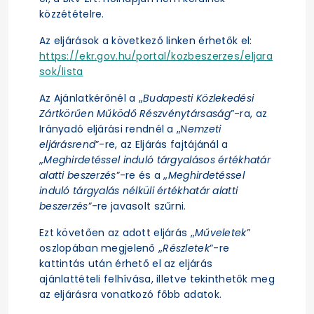
közzétételre.
Az eljárások a következő linken érhetők el:
https://ekr.gov.hu/portal/kozbeszerzes/eljara
sok/lista
Az Ajánlatkérőnél a „
Budapesti Közlekedési
Zártkörűen Működő Részvénytársaság
”-ra, az
Irányadó eljárási rendnél a „N
emzeti
eljárásrend
”-re, az Eljárás fajtájánál a
„
Meghirdetéssel induló tárgyalásos értékhatár
alatti beszerzés
”-re és a „
Meghirdetéssel
induló tárgyalás nélküli értékhatár alatti
beszerzés
”-re javasolt szűrni.
Ezt követően az adott eljárás „
Műveletek
”
oszlopában megjelenő „
Részletek
”-re
kattintás után érhető el az eljárás
ajánlattételi felhívása, illetve tekinthetők meg
az eljárásra vonatkozó főbb adatok.