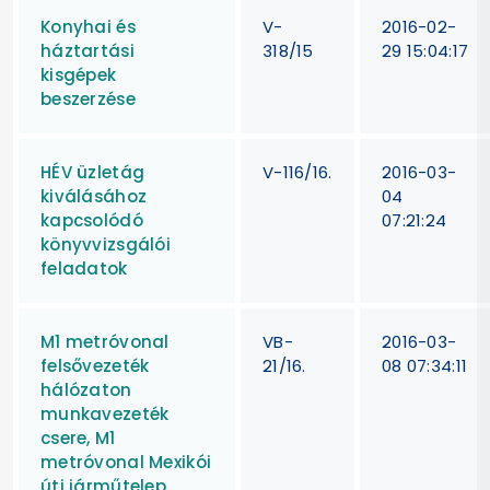
Konyhai és
V-
2016-02-
háztartási
318/15
29 15:04:17
kisgépek
beszerzése
HÉV üzletág
V-116/16.
2016-03-
kiválásához
04
kapcsolódó
07:21:24
könyvvizsgálói
feladatok
M1 metróvonal
VB-
2016-03-
felsővezeték
21/16.
08 07:34:11
hálózaton
munkavezeték
csere, M1
metróvonal Mexikói
úti járműtelep