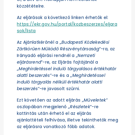
közzétételre.
Az eljárások a következő linken érhetők el:
https://ekr.gov.hu/portal/kozbeszerzes/eljara
sok/lista
Az Ajánlatkérőnél a „
Budapesti Közlekedési
Zártkörűen Működő Részvénytársaság
”-ra, az
Irányadó eljárási rendnél a „N
emzeti
eljárásrend
”-re, az Eljárás fajtájánál a
„
Meghirdetéssel induló tárgyalásos értékhatár
alatti beszerzés
”-re és a „
Meghirdetéssel
induló tárgyalás nélküli értékhatár alatti
beszerzés
”-re javasolt szűrni.
Ezt követően az adott eljárás „
Műveletek
”
oszlopában megjelenő „
Részletek
”-re
kattintás után érhető el az eljárás
ajánlattételi felhívása, illetve tekinthetők meg
az eljárásra vonatkozó főbb adatok.