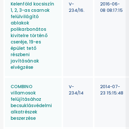
Kelenföld kocsiszín
V-
2016-06-
1, 2, 3-as csarnok
234/16.
08 08:17:15
felülvilágító
ablakok
polikarbonátos
kivitelre történő
cseréje, 19-es
épület tető
részbeni
javításának
elvégzése
COMBINO
V-
2014-07-
villamosok
234/14
23 15:15:48
felújításához
becsuklásvédelmi
alkatrészek
beszerzése