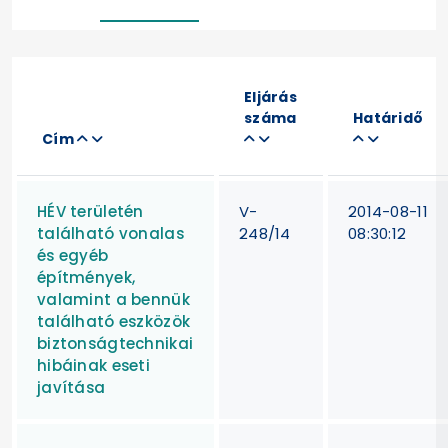
Eljárás
száma
Határidő
Cím
HÉV területén
V-
2014-08-11
található vonalas
248/14
08:30:12
és egyéb
építmények,
valamint a bennük
található eszközök
biztonságtechnikai
hibáinak eseti
javítása