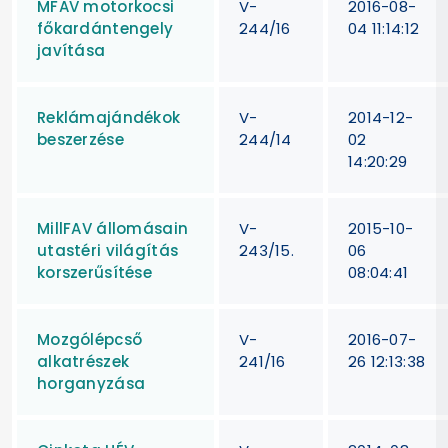
MFAV motorkocsi
V-
2016-08-
főkardántengely
244/16
04 11:14:12
javítása
Reklámajándékok
V-
2014-12-
beszerzése
244/14
02
14:20:29
MillFAV állomásain
V-
2015-10-
utastéri világítás
243/15.
06
korszerűsítése
08:04:41
Mozgólépcső
V-
2016-07-
alkatrészek
241/16
26 12:13:38
horganyzása