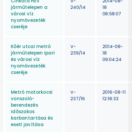
Cinkota HÉV
V-
2014-08-
járműtelepen a
240/14
18
városi víz
08:58:07
nyomóvezeték
cseréje
Kőér utcai metró
V-
2014-08-
járműtelepen ipari
239/14
18
és városi víz
09:04:24
nyomóvezeték
cseréje
Metró motorkocsi
V-
2016-08-11
vonszoló-
237/16
12:18:33
berendezés
időszakos
karbantartása és
eseti javítása