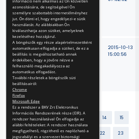
információ nem alkalmas az Ön közvetlen
tisztítókorongok,
azonosítására, de segítségével Ön
csiszolókorongok,
személyre szabottabb internetélményhez
jut. Ön dönti el, hogy engedélyezi-e sütik
csiszolótárcsák)
használatát. Az alábbiakban Ön
beszerzése
kiválaszthatja azon sütiket, amelyeknek
kezeléséhez hozzájárul.
A böngészők egy része alapértelmezettként
M3 metróvonal 15
V-
2015-10-13
automatikusan elfogadja a sütiket, de ez a
állomásán lévő
226/15.
15:00:56
beállítás is megváltoztatható annak
érdekében, hogy a jövőre nézve a
speciális, állomási
felhasználó megakadályozza az
hírközlő
automatikus elfogadást.
vezérlőasztalok
További részletek a böngészők süti
javítása
beállításairól:
Chrome
Firefox
Microsoft Edge
Ez a rendszer a BKV Zrt Elektronikus
Információs Rendszerének része (EIR). A
Előző
1
2
...
13
14
15
rendszer használatával Ön elfogadja az
alábbi feltételeket: A rendszer használata
megfigyelhető, rögzithető es naplózható a
16
17
18
19
...
22
23
jogszabályi es a szervezet biztonsági