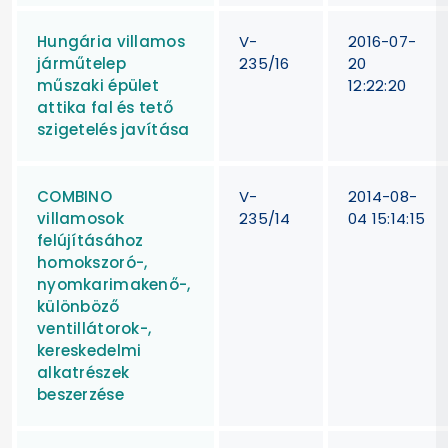
Hungária villamos
V-
2016-07-
járműtelep
235/16
20
műszaki épület
12:22:20
attika fal és tető
szigetelés javítása
COMBINO
V-
2014-08-
villamosok
235/14
04 15:14:15
felújításához
homokszoró-,
nyomkarimakenő-,
különböző
ventillátorok-,
kereskedelmi
alkatrészek
beszerzése