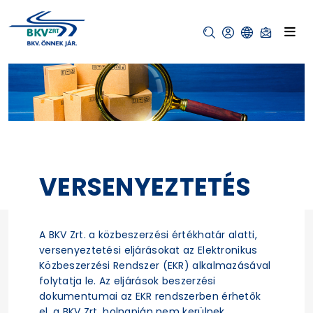
VERSENYEZTETÉS
A BKV Zrt. a közbeszerzési értékhatár alatti,
versenyeztetési eljárásokat az Elektronikus
Közbeszerzési Rendszer (EKR) alkalmazásával
folytatja le. Az eljárások beszerzési
dokumentumai az EKR rendszerben érhetők
el, a BKV Zrt. holnapján nem kerülnek