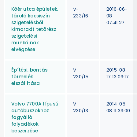
Kőér utca épületek,
V-
2016-06-
tároló kocsiszín
233/16
08
szigetelésből
07:41:27
kimaradt tetőrész
szigetelési
munkáinak
elvégzése
Építési, bontási
V-
2015-08-
törmelék
230/15
17 13:03:17
elszállítása
Volvo 7700A típusú
V-
2014-05-
autóbuszokhoz
230/13
08 11:33:00
fagyálló
folyadékok
beszerzése