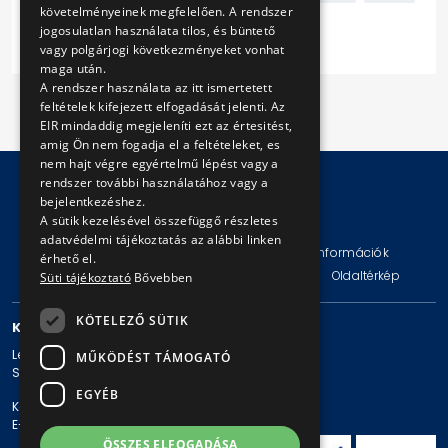
követelményeinek megfelelően. A rendszer
jogosulatlan használata tilos, és büntető
Következő
vagy polgárjogi következményeket vonhat
maga után.
A rendszer használata az itt ismertetett
feltételek kifejezett elfogadását jelenti. Az
EIR mindaddig megjeleníti ezt az értesitést,
amig Ön nem fogadja el a feltételeket, es
nem hajt végre egyértelmű lépést vagy a
rendszer további használatához vagy a
bejelentkezéshez.
A sütik kezelésével összefüggő részletes
© Copyright 2026 BKV Zrt.
adatvédelmi tájékoztatás az alábbi linken
Impresszum
Jogi nyilatkozat
Technikai információk
érhető el.
Adatvédelmi politika és tájékoztatások
ÁSZF
Oldaltérkép
Süti tájékoztató
Bővebben
KÖTELEZŐ SÜTIK
KAPCSOLAT
Levelezési cím: 1980 Budapest, Pf. 11.
MŰKÖDÉST TÁMOGATÓ
Székhely: 1980 Budapest, Akácfa u. 15.
EGYÉB
Központi telefonszám: + 36 1 461-65-00
E-mail cím: bkv@bkv.hu
ÖSSZES ELFOGADÁSA