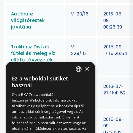
Autóbusz
V-23/16
2016-05-
világítótestek
09
javítása
08:25:39
Trolibusz Divízió
V-
2015-09-
fűtési és meleg víz
229/15
17 15:26:54
ellátó távvezeték
nagyjavítása
×
Ez a weboldal sütiket
HUNGARIAN
használ
Trolibusz
V-
2016-07-
ENGLISH
segédüzemű
228/16
27 11:41:52
Ön a BKV Zrt. weboldalát
motorok javítása
használja.Weboldalunk információkat
tárolhat vagy gyűjthet be a böngészőjéről,
amit az oldal sütik segítségével végez. Az
információk vonatkozhatnak Önre mint
Csiszoló
V-
2015-09-
felhasználóra, a használt eszközre vagy az
szerszámok
228/15.
09
oldal elvárt működésének biztosítására. Az
(vágókorongok,
07:32:02