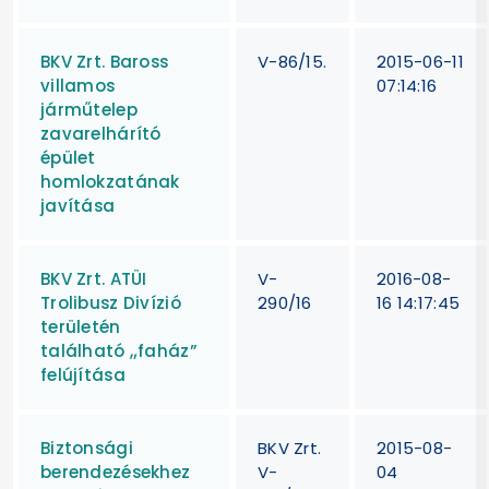
BKV Zrt. Baross
V-86/15.
2015-06-11
villamos
07:14:16
járműtelep
zavarelhárító
épület
homlokzatának
javítása
BKV Zrt. ATÜI
V-
2016-08-
Trolibusz Divízió
290/16
16 14:17:45
területén
található „faház”
felújítása
Biztonsági
BKV Zrt.
2015-08-
berendezésekhez
V-
04