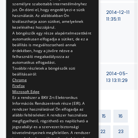
személyre szabottabb internetélményhez
jut. Ön dönti el, hogy engedélyezi-e sütik
Belszolgálati
V-
2014-12-11
használatát. Az alábbiakban Ön
járművekhez
309/14.
11:35:11
kiválaszthatja azon sütiket, amelyeknek
üléshuzat
kezeléséhez hozzájárul.
beszerzése,
A böngészők egy része alapértelmezettként
felszerelése és
automatikusan elfogadja a sütiket, de ez a
beállítás is megváltoztatható annak
szükség szerinti
érdekében, hogy a jövőre nézve a
eseti javítása
felhasználó megakadályozza az
automatikus elfogadást.
További részletek a böngészők süti
Bécsi úti jelfogók
VB-
2014-05-
beállításairól:
cseréje
369/13
13 13:11:29
Chrome
Firefox
Microsoft Edge
Ez a rendszer a BKV Zrt Elektronikus
Információs Rendszerének része (EIR). A
rendszer használatával Ön elfogadja az
alábbi feltételeket: A rendszer használata
Előző
1
2
...
14
15
16
megfigyelhető, rögzithető es naplózható a
jogszabályi es a szervezet biztonsági
17
18
19
20
21
22
23
követelményeinek megfelelően. A rendszer