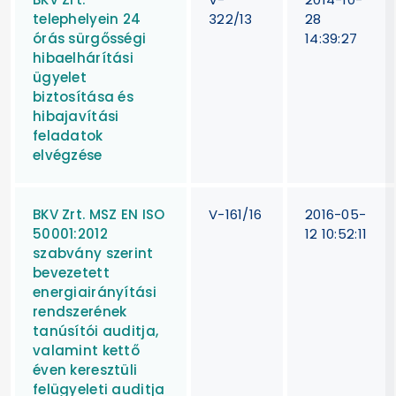
telephelyein 24
322/13
28
órás sürgősségi
14:39:27
hibaelhárítási
ügyelet
biztosítása és
hibajavítási
feladatok
elvégzése
BKV Zrt. MSZ EN ISO
V-161/16
2016-05-
50001:2012
12 10:52:11
szabvány szerint
bevezetett
energiairányítási
rendszerének
tanúsítói auditja,
valamint kettő
éven keresztüli
felügyeleti auditja