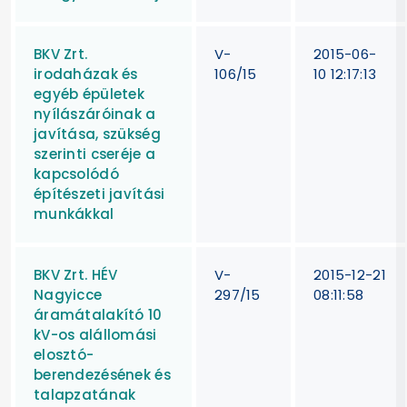
BKV Zrt.
V-
2015-06-
irodaházak és
106/15
10 12:17:13
egyéb épületek
nyílászáróinak a
javítása, szükség
szerinti cseréje a
kapcsolódó
építészeti javítási
munkákkal
BKV Zrt. HÉV
V-
2015-12-21
Nagyicce
297/15
08:11:58
áramátalakító 10
kV-os alállomási
elosztó-
berendezésének és
talapzatának