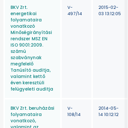
BKV Zrt.
V-
2015-02-
energetikai
497/14
03 13:12:05
folyamataira
vonatkozó
Minőségirányítási
rendszer MSZ EN
ISO 9001:2009.
számú
szabványnak
megfelelő
Tanúsító auditja,
valamint kettő
éven keresztüli
felügyeleti auditja
BKV Zrt. beruházási
V-
2014-05-
folyamataira
108/14
14 10:12:12
vonatkozó,
valamint az