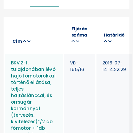
Eljárás
száma
Határidő
Cím
BKV Zrt.
VB-
2016-07-
tulajdonában lévő
155/16
14 14:22:29
hajó főmotorokkal
történő ellátása,
teljes
hajtáslánccal, és
orrsugár
kormánnyal
(tervezés,
kivitelezés)”/2 db
főmotor + 1db