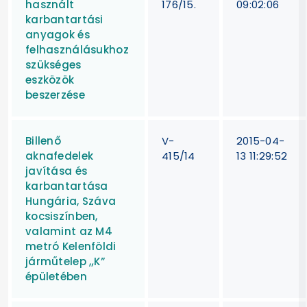
használt
176/15.
09:02:06
karbantartási
anyagok és
felhasználásukhoz
szükséges
eszközök
beszerzése
Billenő
V-
2015-04-
aknafedelek
415/14
13 11:29:52
javítása és
karbantartása
Hungária, Száva
kocsiszínben,
valamint az M4
metró Kelenföldi
járműtelep „K”
épületében