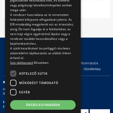
jogosulatlan használata tilos, és büntető
vagy polgárjogi következményeket vonhat
Következő
maga után.
A rendszer használata az itt ismertetett
feltételek kifejezett elfogadását jelenti. Az
EIR mindaddig megjeleníti ezt az értesitést,
amig Ön nem fogadja el a feltételeket, es
nem hajt végre egyértelmű lépést vagy a
rendszer további használatához vagy a
bejelentkezéshez.
A sütik kezelésével összefüggő részletes
adatvédelmi tájékoztatás az alábbi linken
© Copyright 2026 BKV Zrt.
érhető el.
Süti tájékoztató
Bővebben
Impresszum
Jogi nyilatkozat
Technikai információk
Adatvédelmi politika és tájékoztatások
ÁSZF
Oldaltérkép
KÖTELEZŐ SÜTIK
KAPCSOLAT
MŰKÖDÉST TÁMOGATÓ
Levelezési cím: 1980 Budapest, Pf. 11.
EGYÉB
Székhely: 1980 Budapest, Akácfa u. 15.
Központi telefonszám: + 36 1 461-65-00
ÖSSZES ELFOGADÁSA
E-mail cím: bkv@bkv.hu