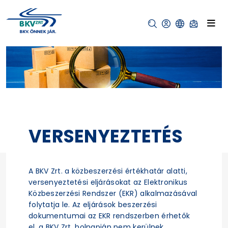
VERSENYEZTETÉS
A BKV Zrt. a közbeszerzési értékhatár alatti,
versenyeztetési eljárásokat az Elektronikus
Közbeszerzési Rendszer (EKR) alkalmazásával
folytatja le. Az eljárások beszerzési
dokumentumai az EKR rendszerben érhetők
el, a BKV Zrt. holnapján nem kerülnek