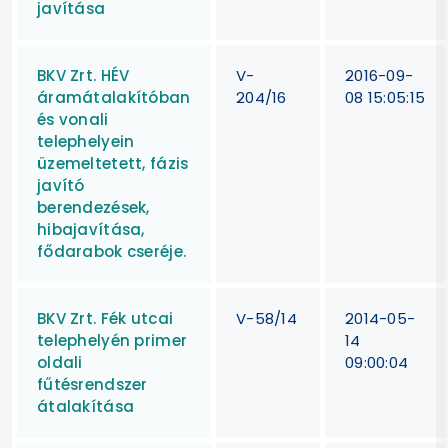
javítása
BKV Zrt. HÉV
V-
2016-09-
áramátalakítóban
204/16
08 15:05:15
és vonali
telephelyein
üzemeltetett, fázis
javító
berendezések,
hibajavítása,
fődarabok cseréje.
BKV Zrt. Fék utcai
V-58/14
2014-05-
telephelyén primer
14
oldali
09:00:04
fűtésrendszer
átalakítása