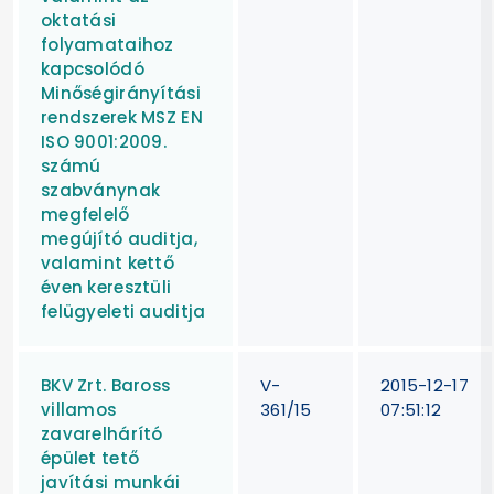
oktatási
folyamataihoz
kapcsolódó
Minőségirányítási
rendszerek MSZ EN
ISO 9001:2009.
számú
szabványnak
megfelelő
megújító auditja,
valamint kettő
éven keresztüli
felügyeleti auditja
BKV Zrt. Baross
V-
2015-12-17
villamos
361/15
07:51:12
zavarelhárító
épület tető
javítási munkái