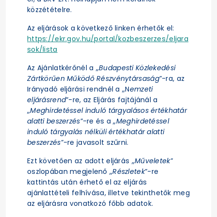
közzétételre.
Az eljárások a következő linken érhetők el:
https://ekr.gov.hu/portal/kozbeszerzes/eljara
sok/lista
Az Ajánlatkérőnél a „
Budapesti Közlekedési
Zártkörűen Működő Részvénytársaság
”-ra, az
Irányadó eljárási rendnél a „N
emzeti
eljárásrend
”-re, az Eljárás fajtájánál a
„
Meghirdetéssel induló tárgyalásos értékhatár
alatti beszerzés
”-re és a „
Meghirdetéssel
induló tárgyalás nélküli értékhatár alatti
beszerzés
”-re javasolt szűrni.
Ezt követően az adott eljárás „
Műveletek
”
oszlopában megjelenő „
Részletek
”-re
kattintás után érhető el az eljárás
ajánlattételi felhívása, illetve tekinthetők meg
az eljárásra vonatkozó főbb adatok.