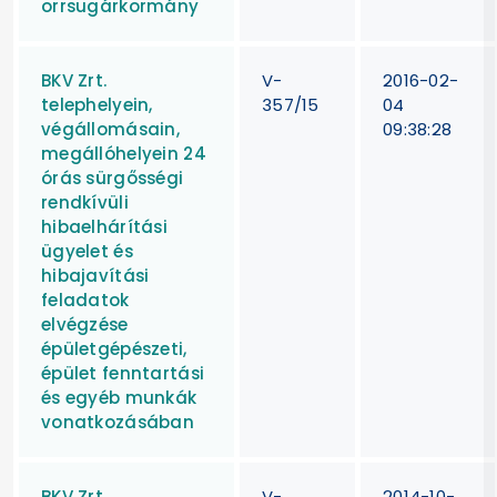
orrsugárkormány
BKV Zrt.
V-
2016-02-
telephelyein,
357/15
04
végállomásain,
09:38:28
megállóhelyein 24
órás sürgősségi
rendkívüli
hibaelhárítási
ügyelet és
hibajavítási
feladatok
elvégzése
épületgépészeti,
épület fenntartási
és egyéb munkák
vonatkozásában
BKV Zrt.
V-
2014-10-