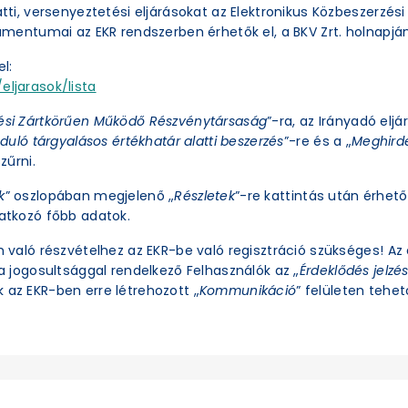
latti, versenyeztetési eljárásokat az Elektronikus Közbeszerzé
okumentumai az EKR rendszerben érhetők el, a BKV Zrt. holnapjá
l:
eljarasok/lista
ési Zártkörűen Működő Részvénytársaság
”-ra, az Irányadó eljá
duló tárgyalásos értékhatár alatti beszerzés
”-re és a „
Meghirde
zűrni.
k
” oszlopában megjelenő „
Részletek
”-re kattintás után érhető 
natkozó főbb adatok.
an való részvételhez az EKR-be való regisztráció szükséges! A
ra jogosultsággal rendelkező Felhasználók az „
Érdeklődés jelzé
 az EKR-ben erre létrehozott „
Kommunikáció
” felületen tehető