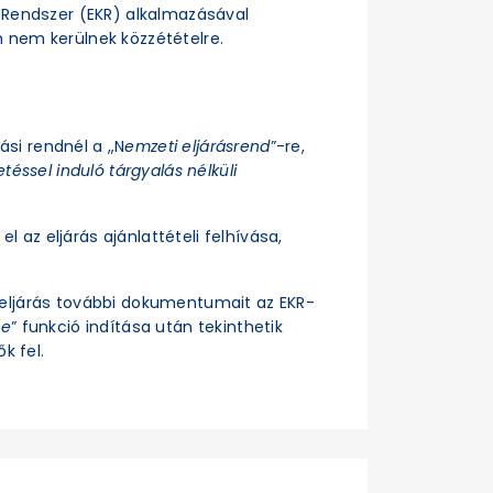
si Rendszer (EKR) alkalmazásával
n nem kerülnek közzétételre.
rási rendnél a „N
emzeti eljárásrend
”-re,
téssel induló tárgyalás nélküli
el az eljárás ajánlattételi felhívása,
z eljárás további dokumentumait az EKR-
se
” funkció indítása után tekinthetik
k fel.