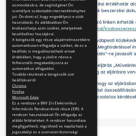
A BKV Zrt. a közbeszerzési értékhatár a
azonosítására, de segítségével Ön
folytatja le. Az eljárások beszerzési d
személyre szabottabb internetélményhez
jut. Ön dönti el, hogy engedélyezi-e sütik
Az eljárások a következő linken érhetők e
használatát. Az alábbiakban Ön
kiválaszthatja azon sütiket, amelyeknek
https://ekr.gov.hu/portal/kozbeszerzes/
kezeléséhez hozzájárul.
A böngészők egy része alapértelmezettként
Az Ajánlatkérőnél a „
Budapesti Közleked
automatikusan elfogadja a sütiket, de ez a
az Eljárás fajtájánál a „
Meghirdetéssel in
beállítás is megváltoztatható annak
értékhatár alatti beszerzés
”-re javasolt s
érdekében, hogy a jövőre nézve a
felhasználó megakadályozza az
Ezt követően az adott eljárás „
Művelete
automatikus elfogadást.
illetve tekinthetők meg az eljárásra vo
További részletek a böngészők süti
beállításairól:
Felhívjuk a figyelmet, hogy az eljárásb
Chrome
ben regisztrált és ajánlat összeállításá
Firefox
meg. Az eljárással kapcsolatos kérdések
Microsoft Edge
Ez a rendszer a BKV Zrt Elektronikus
Információs Rendszerének része (EIR). A
rendszer használatával Ön elfogadja az
alábbi feltételeket: A rendszer használata
megfigyelhető, rögzithető es naplózható a
jogszabályi es a szervezet biztonsági