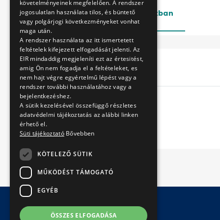
követelményeinek megfelelően. A rendszer
jogosulatlan használata tilos, és büntető
Lezárt
Folyamatban
vagy polgárjogi következményeket vonhat
maga után.
A rendszer használata az itt ismertetett
feltételek kifejezett elfogadását jelenti. Az
EIR mindaddig megjeleníti ezt az értesitést,
Cím
amig Ön nem fogadja el a feltételeket, es
nem hajt végre egyértelmű lépést vagy a
rendszer további használatához vagy a
bejelentkezéshez.
A sütik kezelésével összefüggő részletes
adatvédelmi tájékoztatás az alábbi linken
érhető el.
Süti tájékoztató
Bővebben
KÖTELEZŐ SÜTIK
MŰKÖDÉST TÁMOGATÓ
EGYÉB
ÖSSZES ELFOGADÁSA
© Copyright 2026 BKV Zrt.