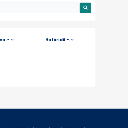
áma
Határidő