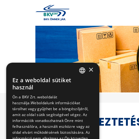
×
Ez a weboldal sütiket
HUNGARIAN
használ
ENGLISH
Ön a BKV Zrt. weboldalát
használja.Weboldalunk információkat
tárolhat vagy gyűjthet be a böngészőjéről,
amit az oldal sütik segítségével végez. Az
VERSENYEZTETÉ
információk vonatkozhatnak Önre mint
felhasználóra, a használt eszközre vagy az
oldal elvárt működésének biztosítására. Az
információ nem alkalmas az Ön közvetlen