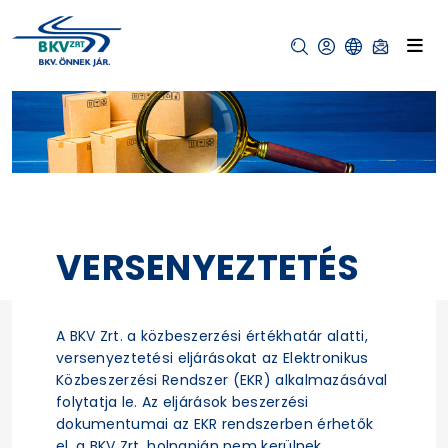
VERSENYEZTETÉS
A BKV Zrt. a közbeszerzési értékhatár alatti,
versenyeztetési eljárásokat az Elektronikus
Közbeszerzési Rendszer (EKR) alkalmazásával
folytatja le. Az eljárások beszerzési
dokumentumai az EKR rendszerben érhetők
el, a BKV Zrt. holnapján nem kerülnek