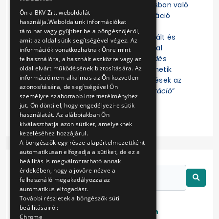
Felhívjuk a figyelmet, hogy az eljárásban való
ENGLISH
Ön a BKV Zrt. weboldalát
részvételhez az EKR-be való regisztráció
használja.Weboldalunk információkat
szükséges! Az eljárás további
tárolhat vagy gyűjthet be a böngészőjéről,
dokumentumait az EKR-ben regisztrált és
amit az oldal sütik segítségével végez. Az
ajánlat összeállítására jogosultsággal
információk vonatkozhatnak Önre mint
rendelkező Felhasználók az „
Érdeklődés
felhasználóra, a használt eszközre vagy az
oldal elvárt működésének biztosítására. Az
jelzése
” funkció indítása után tekinthetik
információ nem alkalmas az Ön közvetlen
meg. Az eljárással kapcsolatos kérdések az
azonosítására, de segítségével Ön
EKR-ben erre létrehozott „
Kommunikáció
”
személyre szabottabb internetélményhez
felületen tehetők fel.
jut. Ön dönti el, hogy engedélyezi-e sütik
használatát. Az alábbiakban Ön
kiválaszthatja azon sütiket, amelyeknek
kezeléséhez hozzájárul.
A böngészők egy része alapértelmezettként
automatikusan elfogadja a sütiket, de ez a
beállítás is megváltoztatható annak
érdekében, hogy a jövőre nézve a
felhasználó megakadályozza az
automatikus elfogadást.
További részletek a böngészők süti
beállításairól:
Lezárt
Folyamatban
Chrome