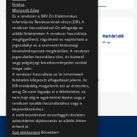
Firefox
Microsoft Edge
Ez a rendszer a BKV Zrt Elektronikus
Információs Rendszerének része (EIR). A
rendszer használatával Ön elfogadja az
Eljárás
alábbi feltételeket: A rendszer használata
száma
Határidő
megfigyelhető, rögzithető es naplózható a
Cím
jogszabályi es a szervezet biztonsági
követelményeinek megfelelően. A rendszer
jogosulatlan használata tilos, és büntető
vagy polgárjogi következményeket vonhat
maga után.
A rendszer használata az itt ismertetett
Előző
1
Következő
feltételek kifejezett elfogadását jelenti. Az
EIR mindaddig megjeleníti ezt az értesitést,
amig Ön nem fogadja el a feltételeket, es
nem hajt végre egyértelmű lépést vagy a
rendszer további használatához vagy a
bejelentkezéshez.
A sütik kezelésével összefüggő részletes
adatvédelmi tájékoztatás az alábbi linken
érhető el.
Süti tájékoztató
Bővebben
© Copyright 2026 BKV Zrt.