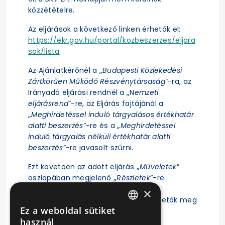
közzétételre.
Az eljárások a következő linken érhetők el:
https://ekr.gov.hu/portal/kozbeszerzes/eljara
sok/lista
Az Ajánlatkérőnél a „
Budapesti Közlekedési
Zártkörűen Működő Részvénytársaság
”-ra, az
Irányadó eljárási rendnél a „N
emzeti
eljárásrend
”-re, az Eljárás fajtájánál a
„
Meghirdetéssel induló tárgyalásos értékhatár
alatti beszerzés
”-re és a „
Meghirdetéssel
induló tárgyalás nélküli értékhatár alatti
beszerzés
”-re javasolt szűrni.
Ezt követően az adott eljárás „
Műveletek
”
oszlopában megjelenő „
Részletek
”-re
kattintás után érhető el az eljárás
×
ajánlattételi felhívása, illetve tekinthetők meg
Ez a weboldal sütiket
az eljárásra vonatkozó főbb adatok.
HUNGARIAN
használ