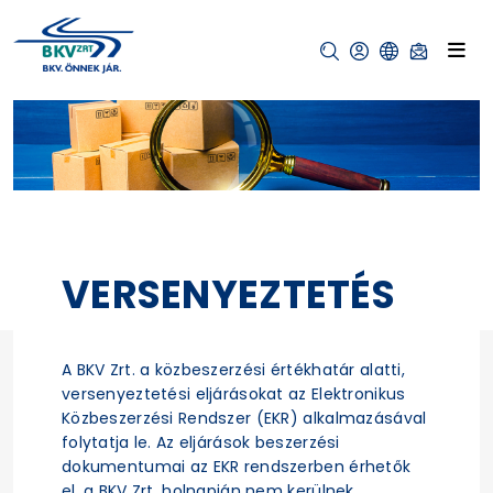
VERSENYEZTETÉS
A BKV Zrt. a közbeszerzési értékhatár alatti,
versenyeztetési eljárásokat az Elektronikus
Közbeszerzési Rendszer (EKR) alkalmazásával
folytatja le. Az eljárások beszerzési
dokumentumai az EKR rendszerben érhetők
el, a BKV Zrt. holnapján nem kerülnek