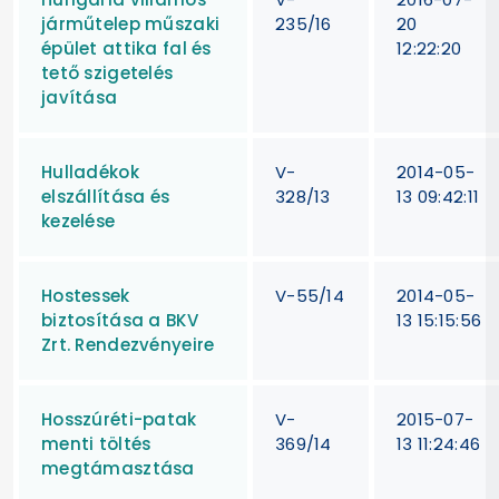
járműtelep műszaki
235/16
20
épület attika fal és
12:22:20
tető szigetelés
javítása
Hulladékok
V-
2014-05-
elszállítása és
328/13
13 09:42:11
kezelése
Hostessek
V-55/14
2014-05-
biztosítása a BKV
13 15:15:56
Zrt. Rendezvényeire
Hosszúréti-patak
V-
2015-07-
menti töltés
369/14
13 11:24:46
megtámasztása