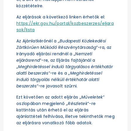
közzétételre.
Az eljárások a következő linken érhetők el:
https://ekr.gov.hu/portal/kozbeszerzes/eljara
sok/lista
Az Ajánlatkérőnél a „
Budapesti Közlekedési
Zártkörűen Működő Részvénytársaság
”-ra, az
Irányadó eljárási rendnél a „N
emzeti
eljárásrend
”-re, az Eljárás fajtájánál a
„
Meghirdetéssel induló tárgyalásos értékhatár
alatti beszerzés
”-re és a „
Meghirdetéssel
induló tárgyalás nélküli értékhatár alatti
beszerzés
”-re javasolt szűrni.
Ezt követően az adott eljárás „
Műveletek
”
oszlopában megjelenő „
Részletek
”-re
kattintás után érhető el az eljárás
ajánlattételi felhívása, illetve tekinthetők meg
az eljárásra vonatkozó főbb adatok.