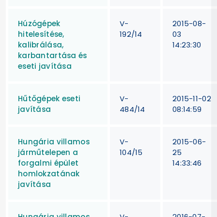
Húzógépek
V-
2015-08-
hitelesítése,
192/14
03
kalibrálása,
14:23:30
karbantartása és
eseti javítása
Hűtőgépek eseti
V-
2015-11-02
javítása
484/14
08:14:59
Hungária villamos
V-
2015-06-
járműtelepen a
104/15
25
forgalmi épület
14:33:46
homlokzatának
javítása
Hungária villamos
V-
2016-07-