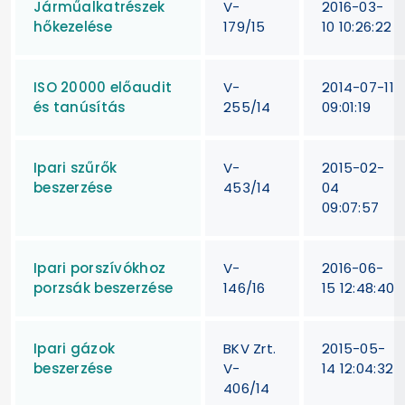
Járműalkatrészek
V-
2016-03-
hőkezelése
179/15
10 10:26:22
ISO 20000 előaudit
V-
2014-07-11
és tanúsítás
255/14
09:01:19
Ipari szűrők
V-
2015-02-
beszerzése
453/14
04
09:07:57
Ipari porszívókhoz
V-
2016-06-
porzsák beszerzése
146/16
15 12:48:40
Ipari gázok
BKV Zrt.
2015-05-
beszerzése
V-
14 12:04:32
406/14