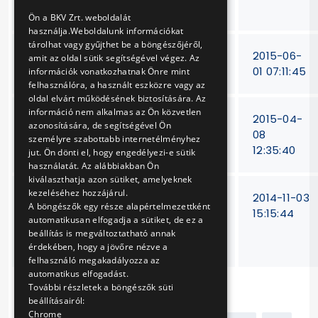
termékek)
ENGLISH
Ön a BKV Zrt. weboldalát
használja.Weboldalunk információkat
tárolhat vagy gyűjthet be a böngészőjéről,
Higiéniai termékek
V-38/15
2015-06-
amit az oldal sütik segítségével végez. Az
beszerzése
01 07:11:45
információk vonatkozhatnak Önre mint
felhasználóra, a használt eszközre vagy az
oldal elvárt működésének biztosítására. Az
információ nem alkalmas az Ön közvetlen
Hevederek,
V-
2015-04-
azonosítására, de segítségével Ön
függesztékek
506/14
08
személyre szabottabb internetélményhez
beszerzése
12:35:40
jut. Ön dönti el, hogy engedélyezi-e sütik
használatát. Az alábbiakban Ön
kiválaszthatja azon sütiket, amelyeknek
kezeléséhez hozzájárul.
HÉV vonalakon
VB-
2014-11-03
A böngészők egy része alapértelmezettként
szintbeli gyalogos
443/14
15:15:44
automatikusan elfogadja a sütiket, de ez a
keresztezés
beállítás is megváltoztatható annak
kialakítása
érdekében, hogy a jövőre nézve a
felhasználó megakadályozza az
automatikus elfogadást.
További részletek a böngészők süti
beállításairól:
Chrome