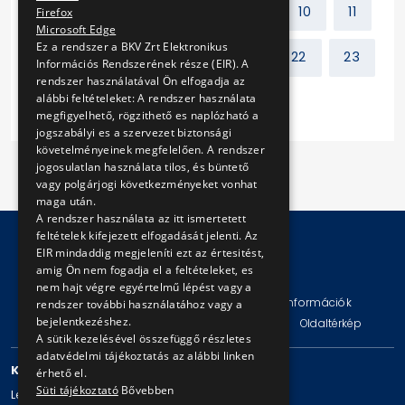
Előző
1
2
...
9
10
11
Firefox
Microsoft Edge
Ez a rendszer a BKV Zrt Elektronikus
12
13
14
15
...
22
23
Információs Rendszerének része (EIR). A
rendszer használatával Ön elfogadja az
alábbi feltételeket: A rendszer használata
Következő
megfigyelhető, rögzithető es naplózható a
jogszabályi es a szervezet biztonsági
követelményeinek megfelelően. A rendszer
jogosulatlan használata tilos, és büntető
vagy polgárjogi következményeket vonhat
maga után.
A rendszer használata az itt ismertetett
feltételek kifejezett elfogadását jelenti. Az
EIR mindaddig megjeleníti ezt az értesitést,
amig Ön nem fogadja el a feltételeket, es
© Copyright 2026 BKV Zrt.
nem hajt végre egyértelmű lépést vagy a
Impresszum
Jogi nyilatkozat
Technikai információk
rendszer további használatához vagy a
bejelentkezéshez.
Adatvédelmi politika és tájékoztatások
ÁSZF
Oldaltérkép
A sütik kezelésével összefüggő részletes
adatvédelmi tájékoztatás az alábbi linken
KAPCSOLAT
érhető el.
Süti tájékoztató
Bővebben
Levelezési cím: 1980 Budapest, Pf. 11.