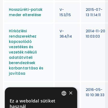
Hosszúréti-patak
V-
2015-07-
meder elterelése
153/15
13 11:14:11
Hírközlési
V-
2014-11-20
rendszerekhez
364/14
10:03:03
kapcsolódó
vezetékes és
vezeték nélküli
adatátviteli
berendezések
karbantartása és
javítása
Higiéniai termékek
V-181/16
2016-05-
×
beszerzése
10 10:38:33
(Kéztisztító krém és
Ez a weboldal sütiket
HUNGARIAN
munkahigiéniai
használ