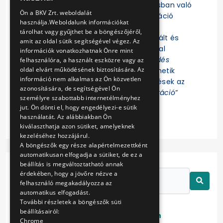
Felhívjuk a figyelmet, hogy az eljárásban való
ENGLISH
Ön a BKV Zrt. weboldalát
részvételhez az EKR-be való regisztráció
használja.Weboldalunk információkat
szükséges! Az eljárás további
tárolhat vagy gyűjthet be a böngészőjéről,
dokumentumait az EKR-ben regisztrált és
amit az oldal sütik segítségével végez. Az
ajánlat összeállítására jogosultsággal
információk vonatkozhatnak Önre mint
rendelkező Felhasználók az „
Érdeklődés
felhasználóra, a használt eszközre vagy az
oldal elvárt működésének biztosítására. Az
jelzése
” funkció indítása után tekinthetik
információ nem alkalmas az Ön közvetlen
meg. Az eljárással kapcsolatos kérdések az
azonosítására, de segítségével Ön
EKR-ben erre létrehozott „
Kommunikáció
”
személyre szabottabb internetélményhez
felületen tehetők fel.
jut. Ön dönti el, hogy engedélyezi-e sütik
használatát. Az alábbiakban Ön
kiválaszthatja azon sütiket, amelyeknek
kezeléséhez hozzájárul.
A böngészők egy része alapértelmezettként
automatikusan elfogadja a sütiket, de ez a
beállítás is megváltoztatható annak
érdekében, hogy a jövőre nézve a
felhasználó megakadályozza az
automatikus elfogadást.
További részletek a böngészők süti
beállításairól:
Lezárt
Folyamatban
Chrome