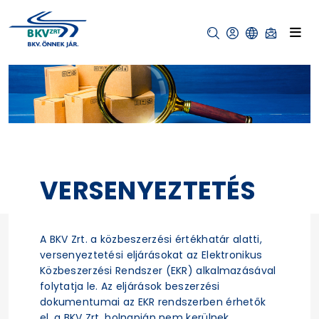
VERSENYEZTETÉS
A BKV Zrt. a közbeszerzési értékhatár alatti,
versenyeztetési eljárásokat az Elektronikus
Közbeszerzési Rendszer (EKR) alkalmazásával
folytatja le. Az eljárások beszerzési
dokumentumai az EKR rendszerben érhetők
el, a BKV Zrt. holnapján nem kerülnek