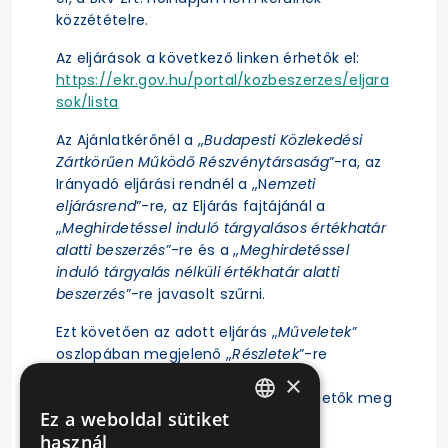
közzétételre.
Az eljárások a következő linken érhetők el:
https://ekr.gov.hu/portal/kozbeszerzes/eljara
sok/lista
Az Ajánlatkérőnél a „
Budapesti Közlekedési
Zártkörűen Működő Részvénytársaság
”-ra, az
Irányadó eljárási rendnél a „N
emzeti
eljárásrend
”-re, az Eljárás fajtájánál a
„
Meghirdetéssel induló tárgyalásos értékhatár
alatti beszerzés
”-re és a „
Meghirdetéssel
induló tárgyalás nélküli értékhatár alatti
beszerzés
”-re javasolt szűrni.
Ezt követően az adott eljárás „
Műveletek
”
oszlopában megjelenő „
Részletek
”-re
kattintás után érhető el az eljárás
×
ajánlattételi felhívása, illetve tekinthetők meg
Ez a weboldal sütiket
az eljárásra vonatkozó főbb adatok.
HUNGARIAN
használ