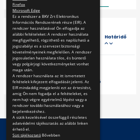
Firefox
Microsoft Edge
Ez a rendszer a BKV Zrt Elektronikus
Információs Rendszerének része (EIR). A
rendszer használatával Ön elfogadja az
Eljárás
alábbi feltételeket: A rendszer használata
száma
Határidő
megfigyelhető, rögzithető es naplózható a
Cím
jogszabályi es a szervezet biztonsági
követelményeinek megfelelően. A rendszer
jogosulatlan használata tilos, és büntető
vagy polgárjogi következményeket vonhat
maga után.
A rendszer használata az itt ismertetett
Előző
1
Következő
feltételek kifejezett elfogadását jelenti. Az
EIR mindaddig megjeleníti ezt az értesitést,
amig Ön nem fogadja el a feltételeket, es
nem hajt végre egyértelmű lépést vagy a
rendszer további használatához vagy a
bejelentkezéshez.
A sütik kezelésével összefüggő részletes
adatvédelmi tájékoztatás az alábbi linken
érhető el.
Süti tájékoztató
Bővebben
© Copyright 2026 BKV Zrt.