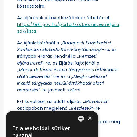
közzétételre.
Az eljárások a következő linken érhetők el:
https://ekr.gov.hu/portal/kozbeszerzes/eljara
sok/lista
Az Ajánlatkérőnél a „
Budapesti Közlekedési
Zártkörűen Működő Részvénytársaság
”-ra, az
Irányadó eljárási rendnél a „N
emzeti
eljárásrend
”-re, az Eljárás fajtájánál a
„
Meghirdetéssel induló tárgyalásos értékhatár
alatti beszerzés
”-re és a „
Meghirdetéssel
induló tárgyalás nélküli értékhatár alatti
beszerzés
”-re javasolt szűrni.
Ezt követően az adott eljárás „
Műveletek
”
oszlopában megjelenő „
Részletek
”-re
kattintás után érhető el az eljárás
×
ajánlattételi felhívása, illetve tekinthetők meg
Ez a weboldal sütiket
az eljárásra vonatkozó főbb adatok.
HUNGARIAN
használ