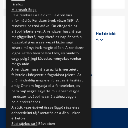
Firefox
Microsoft Edge
Ez a rendszer a BKV Zrt Elektronikus
Információs Rendszerének része (EIR). A
rendszer használatával Ön elfogadja az
Eljárás
alábbi feltételeket: A rendszer használata
száma
Határidő
megfigyelhető, rögzithető es naplózható a
Cím
jogszabályi es a szervezet biztonsági
követelményeinek megfelelően. A rendszer
jogosulatlan használata tilos, és büntető
vagy polgárjogi következményeket vonhat
maga után.
A rendszer használata az itt ismertetett
Előző
1
Következő
feltételek kifejezett elfogadását jelenti. Az
EIR mindaddig megjeleníti ezt az értesitést,
amig Ön nem fogadja el a feltételeket, es
nem hajt végre egyértelmű lépést vagy a
rendszer további használatához vagy a
bejelentkezéshez.
A sütik kezelésével összefüggő részletes
adatvédelmi tájékoztatás az alábbi linken
érhető el.
Süti tájékoztató
Bővebben
© Copyright 2026 BKV Zrt.