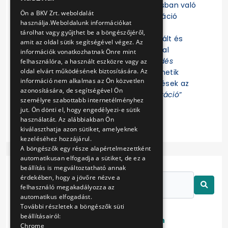
Felhívjuk a figyelmet, hogy az eljárásban való
ENGLISH
Ön a BKV Zrt. weboldalát
részvételhez az EKR-be való regisztráció
használja.Weboldalunk információkat
szükséges! Az eljárás további
tárolhat vagy gyűjthet be a böngészőjéről,
dokumentumait az EKR-ben regisztrált és
amit az oldal sütik segítségével végez. Az
ajánlat összeállítására jogosultsággal
információk vonatkozhatnak Önre mint
rendelkező Felhasználók az „
Érdeklődés
felhasználóra, a használt eszközre vagy az
oldal elvárt működésének biztosítására. Az
jelzése
” funkció indítása után tekinthetik
információ nem alkalmas az Ön közvetlen
meg. Az eljárással kapcsolatos kérdések az
azonosítására, de segítségével Ön
EKR-ben erre létrehozott „
Kommunikáció
”
személyre szabottabb internetélményhez
felületen tehetők fel.
jut. Ön dönti el, hogy engedélyezi-e sütik
használatát. Az alábbiakban Ön
kiválaszthatja azon sütiket, amelyeknek
kezeléséhez hozzájárul.
A böngészők egy része alapértelmezettként
automatikusan elfogadja a sütiket, de ez a
beállítás is megváltoztatható annak
érdekében, hogy a jövőre nézve a
felhasználó megakadályozza az
automatikus elfogadást.
További részletek a böngészők süti
beállításairól:
Lezárt
Folyamatban
Chrome