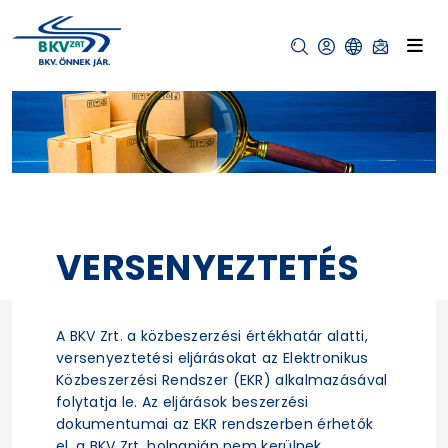
VERSENYEZTETÉS
A BKV Zrt. a közbeszerzési értékhatár alatti,
versenyeztetési eljárásokat az Elektronikus
Közbeszerzési Rendszer (EKR) alkalmazásával
folytatja le. Az eljárások beszerzési
dokumentumai az EKR rendszerben érhetők
el, a BKV Zrt. holnapján nem kerülnek