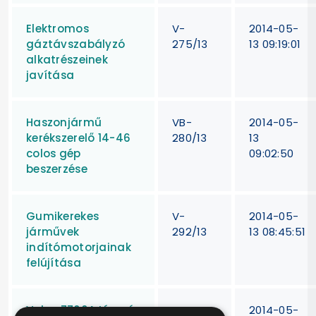
Elektromos
V-
2014-05-
gáztávszabályzó
275/13
13 09:19:01
alkatrészeinek
javítása
Haszonjármű
VB-
2014-05-
kerékszerelő 14-46
280/13
13
colos gép
09:02:50
beszerzése
Gumikerekes
V-
2014-05-
járművek
292/13
13 08:45:51
indítómotorjainak
felújítása
Volvo 7700A típusú
V-
2014-05-