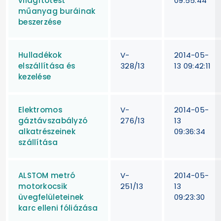
világítótest
09:55:44
műanyag buráinak
beszerzése
Hulladékok
V-
2014-05-
elszállítása és
328/13
13 09:42:11
kezelése
Elektromos
V-
2014-05-
gáztávszabályzó
276/13
13
alkatrészeinek
09:36:34
szállítása
ALSTOM metró
V-
2014-05-
motorkocsik
251/13
13
üvegfelületeinek
09:23:30
karc elleni fóliázása