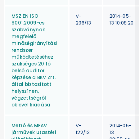
MSZ EN ISO
V-
2014-05-
9001:2009-es
296/13
13 10:08:20
szabványnak
megfelelő
minőségirányítási
rendszer
működtetéséhez
szükséges 20 fő
belső auditor
képzése a BKV Zrt.
által biztosított
helyszínen,
végzettségről
oklevél kiadása
Metró és MFAV
V-
2014-05-
járművek utastéri
122/13
13