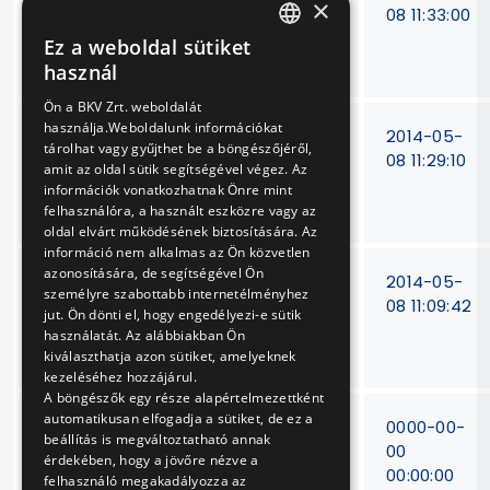
×
autóbuszokhoz
230/13
08 11:33:00
fagyálló folyadékok
Ez a weboldal sütiket
HUNGARIAN
beszerzése
használ
ENGLISH
Ön a BKV Zrt. weboldalát
használja.Weboldalunk információkat
Gumikerekes
V-311/13
2014-05-
tárolhat vagy gyűjthet be a böngészőjéről,
járművek
08 11:29:10
amit az oldal sütik segítségével végez. Az
lengéscsillapítóinak
információk vonatkozhatnak Önre mint
javítása
felhasználóra, a használt eszközre vagy az
oldal elvárt működésének biztosítására. Az
információ nem alkalmas az Ön közvetlen
azonosítására, de segítségével Ön
Gumikerekes
V-
2014-05-
személyre szabottabb internetélményhez
járművekhez
10/2013
08 11:09:42
jut. Ön dönti el, hogy engedélyezi-e sütik
ékszíjtárcsák
használatát. Az alábbiakban Ön
beszerzése
kiválaszthatja azon sütiket, amelyeknek
kezeléséhez hozzájárul.
A böngészők egy része alapértelmezettként
automatikusan elfogadja a sütiket, de ez a
Tetőautomata
V-93/14
0000-00-
beállítás is megváltoztatható annak
beszerzése TW6000
00
érdekében, hogy a jövőre nézve a
típusú
00:00:00
felhasználó megakadályozza az