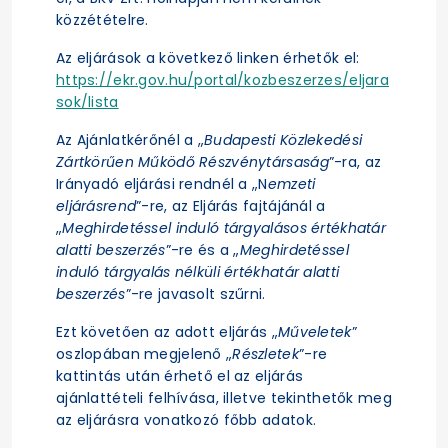
közzétételre.
Az eljárások a következő linken érhetők el:
https://ekr.gov.hu/portal/kozbeszerzes/eljara
sok/lista
Az Ajánlatkérőnél a „
Budapesti Közlekedési
Zártkörűen Működő Részvénytársaság
”-ra, az
Irányadó eljárási rendnél a „N
emzeti
eljárásrend
”-re, az Eljárás fajtájánál a
„
Meghirdetéssel induló tárgyalásos értékhatár
alatti beszerzés
”-re és a „
Meghirdetéssel
induló tárgyalás nélküli értékhatár alatti
beszerzés
”-re javasolt szűrni.
Ezt követően az adott eljárás „
Műveletek
”
oszlopában megjelenő „
Részletek
”-re
kattintás után érhető el az eljárás
ajánlattételi felhívása, illetve tekinthetők meg
az eljárásra vonatkozó főbb adatok.