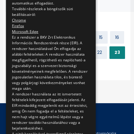
villamosokhoz
automatikus elfogadást.
További részletek a böngészők süti
beállításairól:
Chrome
Firefox
Microsoft Edge
Előző
1
2
...
14
15
16
Ez a rendszer a BKV Zrt Elektronikus
Információs Rendszerének része (EIR). A
rendszer használatával Ön elfogadja az
17
18
19
20
21
22
23
alábbi feltételeket: A rendszer használata
megfigyelhető, rögzithető es naplózható a
jogszabályi es a szervezet biztonsági
Következő
követelményeinek megfelelően. A rendszer
jogosulatlan használata tilos, és büntető
vagy polgárjogi következményeket vonhat
maga után.
A rendszer használata az itt ismertetett
feltételek kifejezett elfogadását jelenti. Az
EIR mindaddig megjeleníti ezt az értesitést,
amig Ön nem fogadja el a feltételeket, es
nem hajt végre egyértelmű lépést vagy a
rendszer további használatához vagy a
© Copyright 2026 BKV Zrt.
bejelentkezéshez.
Impresszum
Jogi nyilatkozat
Technikai információk
A sütik kezelésével összefüggő részletes