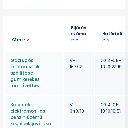
Eljárás
száma
Határidő
Cím
Gázrugós
V-
2014-05-
kitámasztók
167/13
13 10:23:19
szállítása
gumikerekes
járművekhez
Különféle
V-
2014-05-
elektromos- és
343/13
13 10:18:51
benzin üzemű
kisgépek javítása