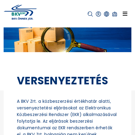
VERSENYEZTETÉS
A BKV Zrt. a közbeszerzési értékhatár alatti,
versenyeztetési eljárásokat az Elektronikus
Közbeszerzési Rendszer (EKR) alkalmazásával
folytatja le. Az eljárások beszerzési
dokumentumai az EKR rendszerben érhetők
el, a BKV Zrt. holnapján nem kerülnek