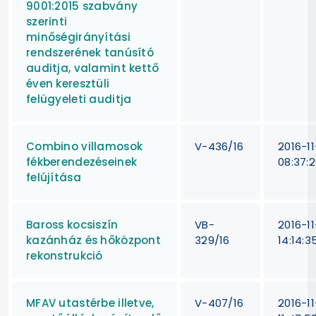
9001:2015 szabvány
szerinti
minőségirányítási
rendszerének tanúsító
auditja, valamint kettő
éven keresztüli
felügyeleti auditja
Combino villamosok
V-436/16
2016-1
fékberendezéseinek
08:37:
felújítása
Baross kocsiszín
VB-
2016-1
kazánház és hőközpont
329/16
14:14:3
rekonstrukció
MFAV utastérbe illetve,
V-407/16
2016-1