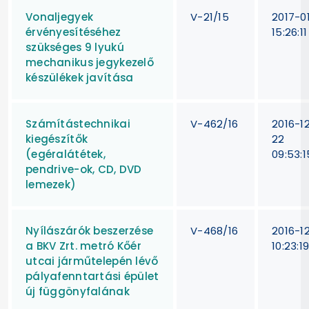
Vonaljegyek
V-21/15
2017-0
érvényesítéséhez
15:26:11
szükséges 9 lyukú
mechanikus jegykezelő
készülékek javítása
Számítástechnikai
V-462/16
2016-1
kiegészítők
22
(egéralátétek,
09:53:1
pendrive-ok, CD, DVD
lemezek)
Nyílászárók beszerzése
V-468/16
2016-1
a BKV Zrt. metró Kőér
10:23:1
utcai járműtelepén lévő
pályafenntartási épület
új függönyfalának