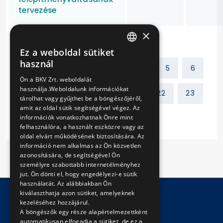
tervezése
×
Ez a weboldal sütiket
HUNGARIAN
használ
Előző
1
2
3
4
5
6
ENGLISH
Ön a BKV Zrt. weboldalát
használja.Weboldalunk információkat
7
8
9
10
...
22
23
tárolhat vagy gyűjthet be a böngészőjéről,
amit az oldal sütik segítségével végez. Az
információk vonatkozhatnak Önre mint
Következő
felhasználóra, a használt eszközre vagy az
oldal elvárt működésének biztosítására. Az
információ nem alkalmas az Ön közvetlen
azonosítására, de segítségével Ön
személyre szabottabb internetélményhez
jut. Ön dönti el, hogy engedélyezi-e sütik
használatát. Az alábbiakban Ön
kiválaszthatja azon sütiket, amelyeknek
kezeléséhez hozzájárul.
A böngészők egy része alapértelmezettként
© Copyright 2026 BKV Zrt.
automatikusan elfogadja a sütiket, de ez a