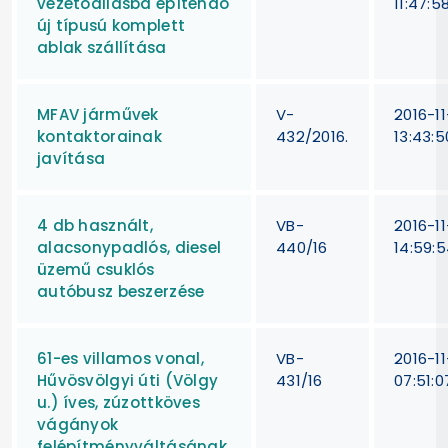
vezetőállásba építendő
11:47:5
új típusú komplett
ablak szállítása
MFAV járművek
V-
2016-11
kontaktorainak
432/2016.
13:43:5
javítása
4 db használt,
VB-
2016-11
alacsonypadlós, diesel
440/16
14:59:
üzemű csuklós
autóbusz beszerzése
61-es villamos vonal,
VB-
2016-11
Hűvösvölgyi úti (Völgy
431/16
07:51:0
u.) íves, zúzottköves
vágányok
felépítményváltásának