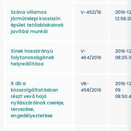
Száva villamos
V-452/16
2016-1
járműtelepi kocsiszín
12:56:2
épület tetőablakainak
javítási munkái
Sínek hosszirányú
V-
2016-1
folytonosságának
464/2016
08:25:
helyreállítása
6 db a
VB-
2016-1
közszolgáltatásban
458/2016
09
részt vevő hajó
08:50:
nyílászáróinak cseréje,
tervezése,
engedélyeztetése