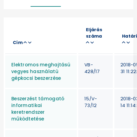
Eljárás
száma
Határ
Cím
Elektromos meghajtású
VB-
2018-0
vegyes használatú
428/17
31 11:22
gépkocsi beszerzése
Beszerzést támogató
15/V-
2018-0
informatikai
73/12
14 11:14
keretrendszer
működtetése