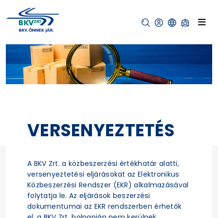
VERSENYEZTETÉS
A BKV Zrt. a közbeszerzési értékhatár alatti,
versenyeztetési eljárásokat az Elektronikus
Közbeszerzési Rendszer (EKR) alkalmazásával
folytatja le. Az eljárások beszerzési
dokumentumai az EKR rendszerben érhetők
el, a BKV Zrt. holnapján nem kerülnek