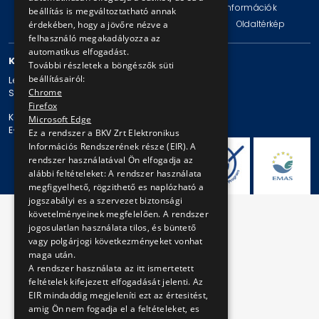
Impresszum
Jogi nyilatkozat
Technikai információk
beállítás is megváltoztatható annak
Adatvédelmi politika és tájékoztatások
ÁSZF
Oldaltérkép
érdekében, hogy a jövőre nézve a
felhasználó megakadályozza az
automatikus elfogadást.
KAPCSOLAT
További részletek a böngészők süti
beállításairól:
Levelezési cím: 1980 Budapest, Pf. 11.
Chrome
Székhely: 1980 Budapest, Akácfa u. 15.
Firefox
Központi telefonszám: + 36 1 461-65-00
Microsoft Edge
E-mail cím: bkv@bkv.hu
Ez a rendszer a BKV Zrt Elektronikus
Információs Rendszerének része (EIR). A
rendszer használatával Ön elfogadja az
alábbi feltételeket: A rendszer használata
megfigyelhető, rögzithető es naplózható a
jogszabályi es a szervezet biztonsági
követelményeinek megfelelően. A rendszer
jogosulatlan használata tilos, és büntető
vagy polgárjogi következményeket vonhat
maga után.
A rendszer használata az itt ismertetett
feltételek kifejezett elfogadását jelenti. Az
EIR mindaddig megjeleníti ezt az értesitést,
amig Ön nem fogadja el a feltételeket, es