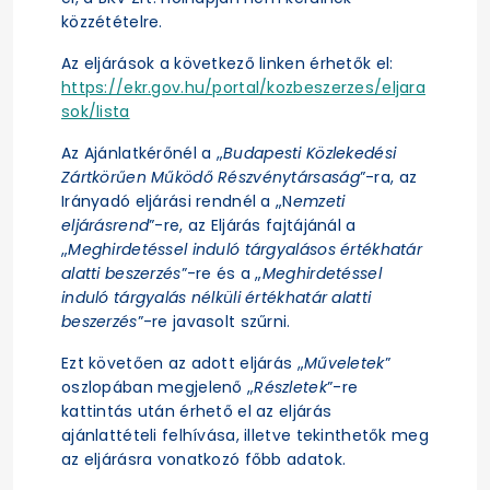
közzétételre.
Az eljárások a következő linken érhetők el:
https://ekr.gov.hu/portal/kozbeszerzes/eljara
sok/lista
Az Ajánlatkérőnél a „
Budapesti Közlekedési
Zártkörűen Működő Részvénytársaság
”-ra, az
Irányadó eljárási rendnél a „N
emzeti
eljárásrend
”-re, az Eljárás fajtájánál a
„
Meghirdetéssel induló tárgyalásos értékhatár
alatti beszerzés
”-re és a „
Meghirdetéssel
induló tárgyalás nélküli értékhatár alatti
beszerzés
”-re javasolt szűrni.
Ezt követően az adott eljárás „
Műveletek
”
oszlopában megjelenő „
Részletek
”-re
kattintás után érhető el az eljárás
ajánlattételi felhívása, illetve tekinthetők meg
az eljárásra vonatkozó főbb adatok.