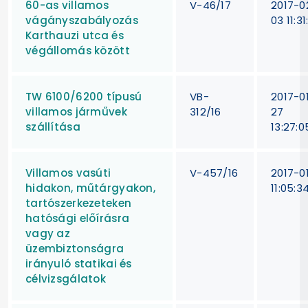
60-as villamos
V-46/17
2017-0
vágányszabályozás
03 11:31
Karthauzi utca és
végállomás között
TW 6100/6200 típusú
VB-
2017-0
villamos járművek
312/16
27
szállítása
13:27:0
Villamos vasúti
V-457/16
2017-0
hidakon, műtárgyakon,
11:05:3
tartószerkezeteken
hatósági előírásra
vagy az
üzembiztonságra
irányuló statikai és
célvizsgálatok