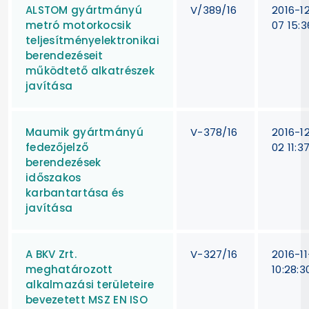
ALSTOM gyártmányú
V/389/16
2016-1
metró motorkocsik
07 15:3
teljesítményelektronikai
berendezéseit
működtető alkatrészek
javítása
Maumik gyártmányú
V-378/16
2016-1
fedezőjelző
02 11:3
berendezések
időszakos
karbantartása és
javítása
A BKV Zrt.
V-327/16
2016-1
meghatározott
10:28:3
alkalmazási területeire
bevezetett MSZ EN ISO