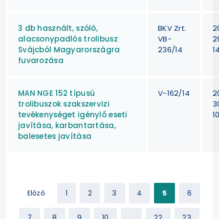
3 db használt, szóló,
BKV Zrt.
2
alacsonypadlós trolibusz
VB-
2
Svájcból Magyarországra
236/14
1
fuvarozása
MAN NGE 152 típusú
V-162/14
2
trolibuszok szakszervizi
3
tevékenységet igénylő eseti
1
javítása, karbantartása,
balesetes javítása
Előző
1
2
3
4
5
6
7
8
9
10
...
22
23