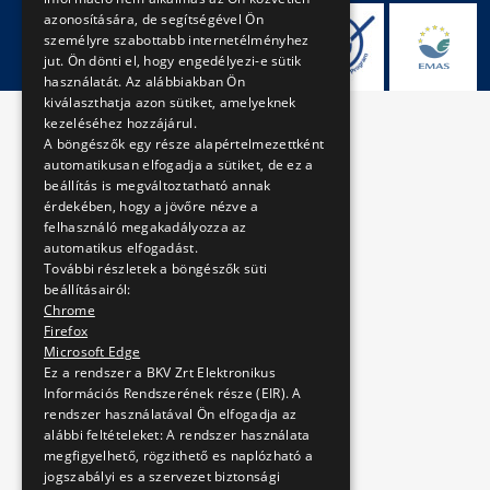
azonosítására, de segítségével Ön
személyre szabottabb internetélményhez
jut. Ön dönti el, hogy engedélyezi-e sütik
használatát. Az alábbiakban Ön
kiválaszthatja azon sütiket, amelyeknek
kezeléséhez hozzájárul.
A böngészők egy része alapértelmezettként
automatikusan elfogadja a sütiket, de ez a
beállítás is megváltoztatható annak
érdekében, hogy a jövőre nézve a
felhasználó megakadályozza az
automatikus elfogadást.
További részletek a böngészők süti
beállításairól:
Chrome
Firefox
Microsoft Edge
Ez a rendszer a BKV Zrt Elektronikus
Információs Rendszerének része (EIR). A
rendszer használatával Ön elfogadja az
alábbi feltételeket: A rendszer használata
megfigyelhető, rögzithető es naplózható a
jogszabályi es a szervezet biztonsági