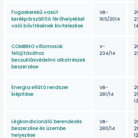
Fogaskerekű vasút
VB-
2
kerékpárszállító férőhelyekkel
165/2014
2
való bővítésének kivitelezése
1
COMBINO villamosok
V-
2
felújításához
234/14
2
becsuklásvédelmi alkatrészek
beszerzése
Energia ellátó rendszer
VB-
2
kiépítése
281/14
2
1
Légkondicionáló berendezés
VB-
2
beszerzése és üzembe
280/14
2
helyezése
1