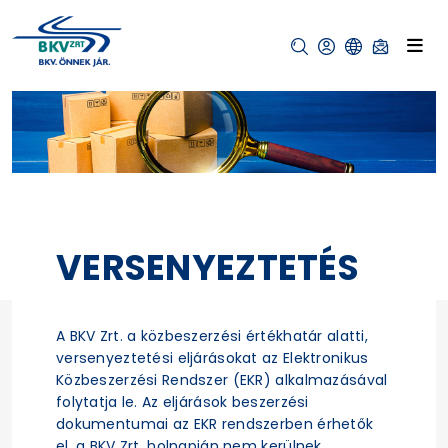
VERSENYEZTETÉS
A BKV Zrt. a közbeszerzési értékhatár alatti,
versenyeztetési eljárásokat az Elektronikus
Közbeszerzési Rendszer (EKR) alkalmazásával
folytatja le. Az eljárások beszerzési
dokumentumai az EKR rendszerben érhetők
el, a BKV Zrt. holnapján nem kerülnek