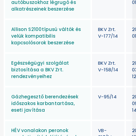
autóbuszokhoz légrugó és
01
alkatrészeinek beszerzése
Allison S2100típusú váltók és
BKV Zrt.
2
velük kompatibilis
V-177/14
0
kapcsolósorok beszerzése
Egészségügyi szolgálat
BKV Zrt.
2
biztosítása a BKV Zrt.
V-158/14
0
rendezvényeihez
1
Gázhegesztő berendezések
V-95/14
2
időszakos karbantartása,
0
eseti javítása
1
HÉV vonalakon peronok
VB-
2