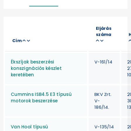
Eljárás
száma
Cím
Ékszíjak beszerzési
V-161/14
2
konszignációs készlet
2
keretében
1
Cummins ISB4.5 E3 típusú
BKV Zrt.
2
motorok beszerzése
V-
3
186/14.
1
Van Hool típusú
V-135/14
2