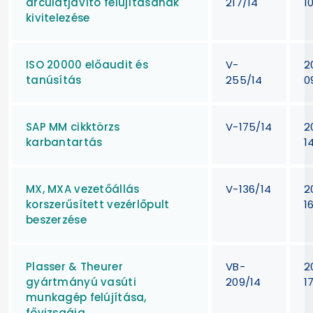
arculatjavító felújításának
217/14
1
kivitelezése
ISO 20000 előaudit és
V-
2
tanúsítás
255/14
0
SAP MM cikktörzs
V-175/14
2
karbantartás
1
MX, MXA vezetőállás
V-136/14
2
korszerűsített vezérlőpult
1
beszerzése
Plasser & Theurer
VB-
2
gyártmányú vasúti
209/14
1
munkagép felújítása,
fővizsgája