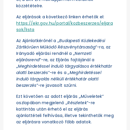
közzétételre.
Az eljárások a következő linken érhetők el:
https://ekr.gov.hu/portal/kozbeszerzes/eljara
sok/lista
Az Ajánlatkérőnél a „
Budapesti Közlekedési
Zártkörűen Működő Részvénytársaság
”-ra, az
Irányadó eljárási rendnél a „N
emzeti
eljárásrend
”-re, az Eljárás fajtájánál a
„
Meghirdetéssel induló tárgyalásos értékhatár
alatti beszerzés
”-re és a „
Meghirdetéssel
induló tárgyalás nélküli értékhatár alatti
beszerzés
”-re javasolt szűrni.
Ezt követően az adott eljárás „
Műveletek
”
oszlopában megjelenő „
Részletek
”-re
kattintás után érhető el az eljárás
ajánlattételi felhívása, illetve tekinthetők meg
az eljárásra vonatkozó főbb adatok.