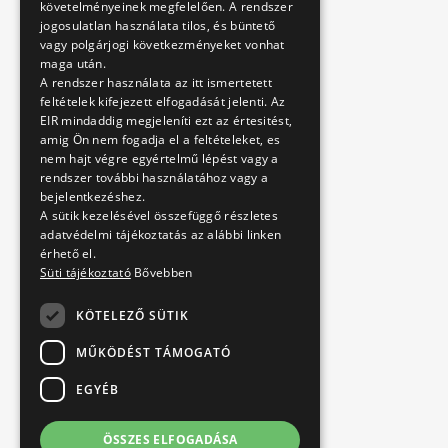
követelményeinek megfelelően. A rendszer
jogosulatlan használata tilos, és büntető
vagy polgárjogi következményeket vonhat
maga után.
A rendszer használata az itt ismertetett
feltételek kifejezett elfogadását jelenti. Az
EIR mindaddig megjeleníti ezt az értesitést,
amig Ön nem fogadja el a feltételeket, es
nem hajt végre egyértelmű lépést vagy a
rendszer további használatához vagy a
bejelentkezéshez.
A sütik kezelésével összefüggő részletes
adatvédelmi tájékoztatás az alábbi linken
érhető el.
Süti tájékoztató
Bővebben
KÖTELEZŐ SÜTIK
MŰKÖDÉST TÁMOGATÓ
EGYÉB
ÖSSZES ELFOGADÁSA