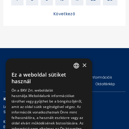
Következő
×
© Copyright 2026 BKV Zrt.
Ez a weboldal sütiket
HUNGARIAN
Impresszum
Jogi nyilatkozat
Technikai információk
használ
Adatvédelmi politika és tájékoztatások
ÁSZF
Oldaltérkép
ENGLISH
Ön a BKV Zrt. weboldalát
használja.Weboldalunk információkat
KAPCSOLAT
tárolhat vagy gyűjthet be a böngészőjéről,
amit az oldal sütik segítségével végez. Az
Levelezési cím: 1980 Budapest, Pf. 11.
Székhely: 1980 Budapest, Akácfa u. 15.
információk vonatkozhatnak Önre mint
felhasználóra, a használt eszközre vagy az
Központi telefonszám: + 36 1 461-65-00
oldal elvárt működésének biztosítására. Az
E-mail cím: bkv@bkv.hu
információ nem alkalmas az Ön közvetlen