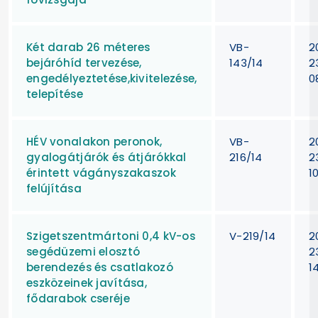
Két darab 26 méteres
VB-
2
bejáróhíd tervezése,
143/14
2
engedélyeztetése,kivitelezése,
0
telepítése
HÉV vonalakon peronok,
VB-
2
gyalogátjárók és átjárókkal
216/14
2
érintett vágányszakaszok
1
felújítása
Szigetszentmártoni 0,4 kV-os
V-219/14
2
segédüzemi elosztó
2
berendezés és csatlakozó
1
eszközeinek javítása,
fődarabok cseréje