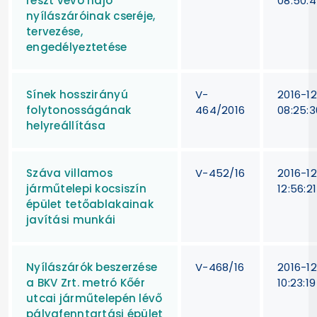
részt vevő hajó
08:50:
nyílászáróinak cseréje,
tervezése,
engedélyeztetése
Sínek hosszirányú
V-
2016-12
folytonosságának
464/2016
08:25:3
helyreállítása
Száva villamos
V-452/16
2016-12
járműtelepi kocsiszín
12:56:21
épület tetőablakainak
javítási munkái
Nyílászárók beszerzése
V-468/16
2016-12
a BKV Zrt. metró Kőér
10:23:19
utcai járműtelepén lévő
pályafenntartási épület