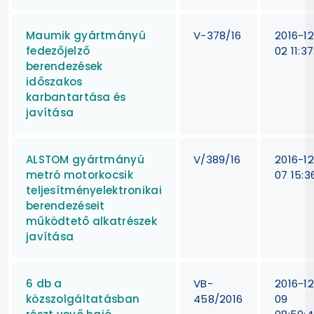
Maumik gyártmányú
V-378/16
2016-1
fedezőjelző
02 11:3
berendezések
időszakos
karbantartása és
javítása
ALSTOM gyártmányú
V/389/16
2016-1
metró motorkocsik
07 15:3
teljesítményelektronikai
berendezéseit
működtető alkatrészek
javítása
6 db a
VB-
2016-1
közszolgáltatásban
458/2016
09