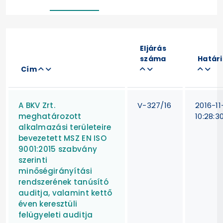
Eljárás
száma
Határ
Cím
A BKV Zrt.
V-327/16
2016-11
meghatározott
10:28:3
alkalmazási területeire
bevezetett MSZ EN ISO
9001:2015 szabvány
szerinti
minőségirányítási
rendszerének tanúsító
auditja, valamint kettő
éven keresztüli
felügyeleti auditja