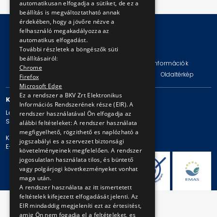
automatikusan elfogadja a sütiket, de ez a
beállítás is megváltoztatható annak
érdekében, hogy a jövőre nézve a
felhasználó megakadályozza az
automatikus elfogadást.
© Copyright 2026 BKV Zrt.
További részletek a böngészők süti
beállításairól:
Impresszum
Jogi nyilatkozat
Technikai információk
Chrome
Adatvédelmi politika és tájékoztatások
ÁSZF
Oldaltérkép
Firefox
Microsoft Edge
Ez a rendszer a BKV Zrt Elektronikus
KAPCSOLAT
Információs Rendszerének része (EIR). A
Levelezési cím: 1980 Budapest, Pf. 11.
rendszer használatával Ön elfogadja az
Székhely: 1980 Budapest, Akácfa u. 15.
alábbi feltételeket: A rendszer használata
megfigyelhető, rögzithető es naplózható a
Központi telefonszám: + 36 1 461-65-00
jogszabályi es a szervezet biztonsági
E-mail cím: bkv@bkv.hu
követelményeinek megfelelően. A rendszer
jogosulatlan használata tilos, és büntető
vagy polgárjogi következményeket vonhat
maga után.
A rendszer használata az itt ismertetett
feltételek kifejezett elfogadását jelenti. Az
EIR mindaddig megjeleníti ezt az értesitést,
amig Ön nem fogadja el a feltételeket, es