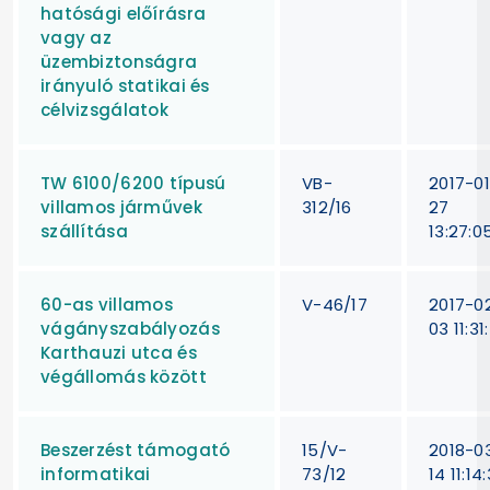
hatósági előírásra
vagy az
üzembiztonságra
irányuló statikai és
célvizsgálatok
TW 6100/6200 típusú
VB-
2017-0
villamos járművek
312/16
27
szállítása
13:27:0
60-as villamos
V-46/17
2017-0
vágányszabályozás
03 11:31
Karthauzi utca és
végállomás között
Beszerzést támogató
15/V-
2018-0
informatikai
73/12
14 11:14