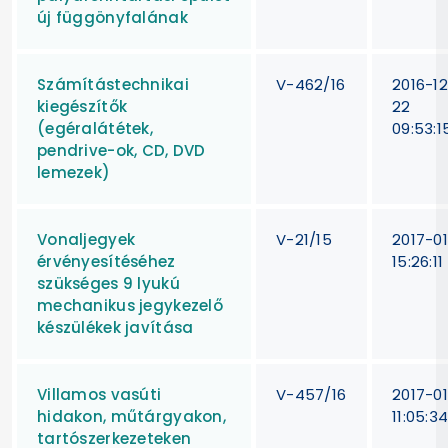
új függönyfalának
Számítástechnikai
V-462/16
2016-1
kiegészítők
22
(egéralátétek,
09:53:1
pendrive-ok, CD, DVD
lemezek)
Vonaljegyek
V-21/15
2017-01
érvényesítéséhez
15:26:11
szükséges 9 lyukú
mechanikus jegykezelő
készülékek javítása
Villamos vasúti
V-457/16
2017-01
hidakon, műtárgyakon,
11:05:3
tartószerkezeteken