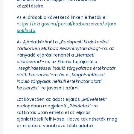
közzétételre.
Az eljárások a következő linken érhetők el:
https://ekr.gov.hu/portal/kozbeszerzes/eljara
sok/lista
Az Ajánlatkérőnél a „
Budapesti Közlekedési
Zártkörűen Működő Részvénytársaság
”-ra, az
Irányadó eljárási rendnél a „N
emzeti
eljárásrend
”-re, az Eljárás fajtájánál a
„
Meghirdetéssel induló tárgyalásos értékhatár
alatti beszerzés
”-re és a „
Meghirdetéssel
induló tárgyalás nélküli értékhatár alatti
beszerzés
”-re javasolt szűrni.
Ezt követően az adott eljárás „
Műveletek
”
oszlopában megjelenő „
Részletek
”-re
kattintás után érhető el az eljárás
ajánlattételi felhívása, illetve tekinthetők meg
az eljárásra vonatkozó főbb adatok.