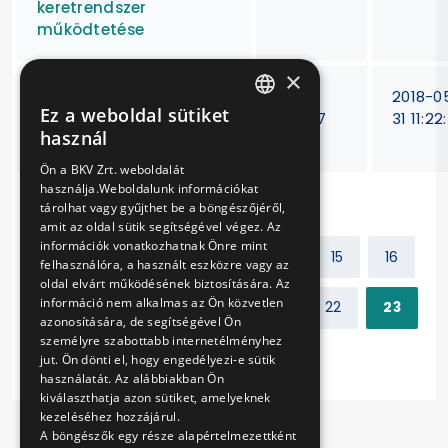
keretrendszer
működtetése
×
Elektromos meghajtású
VB-
2018-0
Ez a weboldal sütiket
vegyes használatú
428/17
31 11:22
HUNGARIAN
használ
gépkocsi beszerzése
ENGLISH
Ön a BKV Zrt. weboldalát
használja.Weboldalunk információkat
tárolhat vagy gyűjthet be a böngészőjéről,
amit az oldal sütik segítségével végez. Az
információk vonatkozhatnak Önre mint
Előző
1
2
...
14
15
16
felhasználóra, a használt eszközre vagy az
oldal elvárt működésének biztosítására. Az
információ nem alkalmas az Ön közvetlen
17
18
19
20
21
22
23
azonosítására, de segítségével Ön
személyre szabottabb internetélményhez
Következő
jut. Ön dönti el, hogy engedélyezi-e sütik
használatát. Az alábbiakban Ön
kiválaszthatja azon sütiket, amelyeknek
kezeléséhez hozzájárul.
A böngészők egy része alapértelmezettként