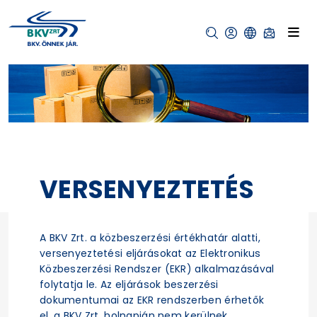
VERSENYEZTETÉS
A BKV Zrt. a közbeszerzési értékhatár alatti,
versenyeztetési eljárásokat az Elektronikus
Közbeszerzési Rendszer (EKR) alkalmazásával
folytatja le. Az eljárások beszerzési
dokumentumai az EKR rendszerben érhetők
el, a BKV Zrt. holnapján nem kerülnek