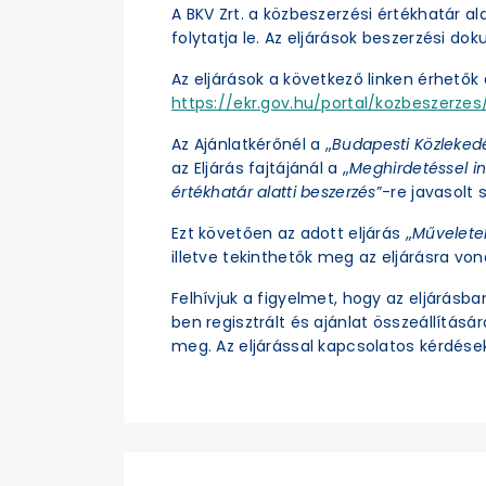
A BKV Zrt. a közbeszerzési értékhatár a
folytatja le. Az eljárások beszerzési d
Az eljárások a következő linken érhetők e
https://ekr.gov.hu/portal/kozbeszerzes/
Az Ajánlatkérőnél a „
Budapesti Közleked
az Eljárás fajtájánál a „
Meghirdetéssel in
értékhatár alatti beszerzés
”-re javasolt s
Ezt követően az adott eljárás „
Művelete
illetve tekinthetők meg az eljárásra vo
Felhívjuk a figyelmet, hogy az eljárásb
ben regisztrált és ajánlat összeállításá
meg. Az eljárással kapcsolatos kérdések