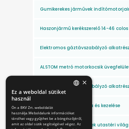
Gumikerekes járművek indítómotorjain
Haszonjármű kerékszerelő 14-46 colos
Elektromos gáztávszabályzó alkatrész
ALSTOM metró motorkocsik üvegfelülete
×
Elektromos gáztávszabályzó alkatrész
Ez a weboldal sütiket
HUNGARIAN
használ
ENGLISH
Hulladékok elszállítása és kezelése
Ön a BKV Zrt. weboldalát
használja.Weboldalunk információkat
tárolhat vagy gyűjthet be a böngészőjéről,
amit az oldal sütik segítségével végez. Az
Metró és MFAV járművek utastéri vilá