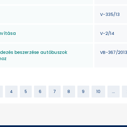
V-335/13
avítása
V-2/14
dezés beszerzése autóbuszok
VB-367/201
hoz
4
5
6
7
8
9
10
...