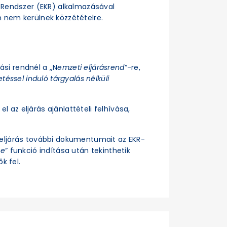
si Rendszer (EKR) alkalmazásával
n nem kerülnek közzétételre.
rási rendnél a „N
emzeti eljárásrend
”-re,
téssel induló tárgyalás nélküli
el az eljárás ajánlattételi felhívása,
z eljárás további dokumentumait az EKR-
se
” funkció indítása után tekinthetik
k fel.