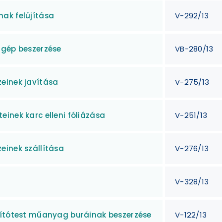
ak felújítása
V-292/13
 gép beszerzése
VB-280/13
einek javítása
V-275/13
inek karc elleni fóliázása
V-251/13
einek szállítása
V-276/13
V-328/13
gítótest műanyag buráinak beszerzése
V-122/13