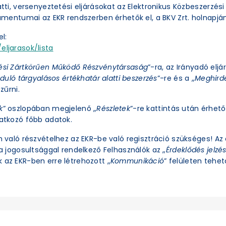
latti, versenyeztetési eljárásokat az Elektronikus Közbeszerzé
okumentumai az EKR rendszerben érhetők el, a BKV Zrt. holnapjá
l:
eljarasok/lista
ési Zártkörűen Működő Részvénytársaság
”-ra, az Irányadó eljá
duló tárgyalásos értékhatár alatti beszerzés
”-re és a „
Meghirde
zűrni.
k
” oszlopában megjelenő „
Részletek
”-re kattintás után érhető 
natkozó főbb adatok.
an való részvételhez az EKR-be való regisztráció szükséges! A
ra jogosultsággal rendelkező Felhasználók az „
Érdeklődés jelzé
 az EKR-ben erre létrehozott „
Kommunikáció
” felületen tehető