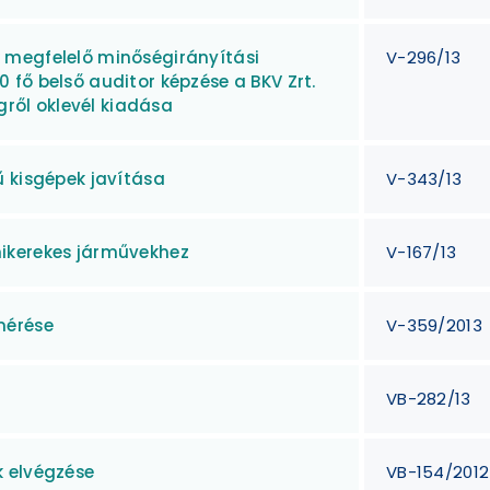
 megfelelő minőségirányítási
V-296/13
fő belső auditor képzése a BKV Zrt.
gről oklevél kiadása
ű kisgépek javítása
V-343/13
ikerekes járművekhez
V-167/13
mérése
V-359/2013
VB-282/13
k elvégzése
VB-154/2012