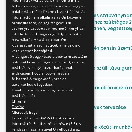
információk vonatkozhatnak Önre mint
felhasználóra, a használt eszközre vagy az
oldal elvárt működésének biztosítására. Az
MSZ EN ISO 9001:2009-es szabványnak
információ nem alkalmas az Ön közvetlen
rendszer működtetéséhez szükséges 20 
azonosítására, de segítségével Ön
által biztosított helyszínen, végzettsé
személyre szabottabb internetélményhez
jut. Ön dönti el, hogy engedélyezi-e sütik
használatát. Az alábbiakban Ön
kiválaszthatja azon sütiket, amelyeknek
Különféle elektromos- és benzin üzem
kezeléséhez hozzájárul.
A böngészők egy része alapértelmezettként
automatikusan elfogadja a sütiket, de ez a
Gázrugós kitámasztók szállítása gum
beállítás is megváltoztatható annak
érdekében, hogy a jövőre nézve a
felhasználó megakadályozza az
automatikus elfogadást.
Légszennyező pontforrások emisszió 
További részletek a böngészők süti
beállításairól:
Chrome
Forgalomtechnikai tervek tervezése
Firefox
Microsoft Edge
Ez a rendszer a BKV Zrt Elektronikus
Információs Rendszerének része (EIR). A
Közmű, csatornázási és közúti munká
rendszer használatával Ön elfogadja az