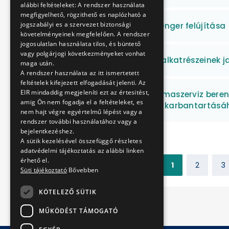
alábbi feltételeket: A rendszer használata
megfigyelhető, rögzithető es naplózható a
jogszabályi es a szervezet biztonsági
Főfékhenger, munkahenger felújítása
követelményeinek megfelelően. A rendszer
jogosulatlan használata tilos, és büntető
vagy polgárjogi következményeket vonhat
Ventilátor kuplung és alkatrészeinek j
maga után.
A rendszer használata az itt ismertetett
feltételek kifejezett elfogadását jelenti. Az
EIR mindaddig megjeleníti ezt az értesitést,
4 darab automata klímaszerviz beren
amig Ön nem fogadja el a feltételeket, es
klímaberendezéseinek karbantartásá
nem hajt végre egyértelmű lépést vagy a
rendszer további használatához vagy a
bejelentkezéshez.
A sütik kezelésével összefüggő részletes
adatvédelmi tájékoztatás az alábbi linken
érhető el.
Előző
1
2
3
Süti tájékoztató
Bővebben
KÖTELEZŐ SÜTIK
MŰKÖDÉST TÁMOGATÓ