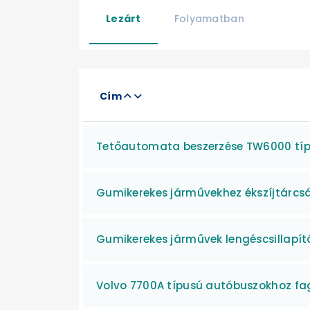
Lezárt
Folyamatban
Cím
Tetőautomata beszerzése TW6000 típ
Gumikerekes járművekhez ékszíjtárcsá
Gumikerekes járművek lengéscsillapít
Volvo 7700A típusú autóbuszokhoz fag