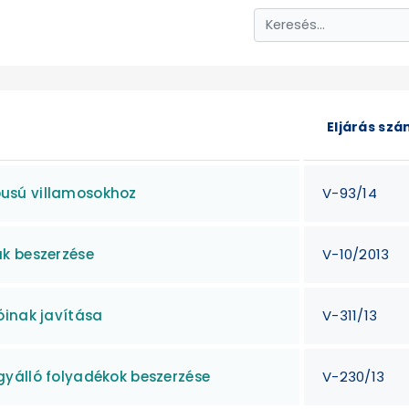
Eljárás sz
usú villamosokhoz
V-93/14
k beszerzése
V-10/2013
óinak javítása
V-311/13
yálló folyadékok beszerzése
V-230/13