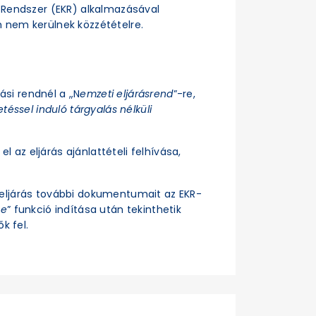
si Rendszer (EKR) alkalmazásával
n nem kerülnek közzétételre.
rási rendnél a „N
emzeti eljárásrend
”-re,
téssel induló tárgyalás nélküli
el az eljárás ajánlattételi felhívása,
z eljárás további dokumentumait az EKR-
se
” funkció indítása után tekinthetik
k fel.