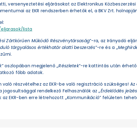
latti, versenyeztetési eljárásokat az Elektronikus Közbeszerzé
okumentumai az EKR rendszerben érhetők el, a BKV Zrt. holnapjá
l:
eljarasok/lista
ési Zártkörűen Működő Részvénytársaság
”-ra, az Irányadó eljá
duló tárgyalásos értékhatár alatti beszerzés
”-re és a „
Meghirde
zűrni.
k
” oszlopában megjelenő „
Részletek
”-re kattintás után érhető 
natkozó főbb adatok.
an való részvételhez az EKR-be való regisztráció szükséges! A
ra jogosultsággal rendelkező Felhasználók az „
Érdeklődés jelzé
 az EKR-ben erre létrehozott „
Kommunikáció
” felületen tehető