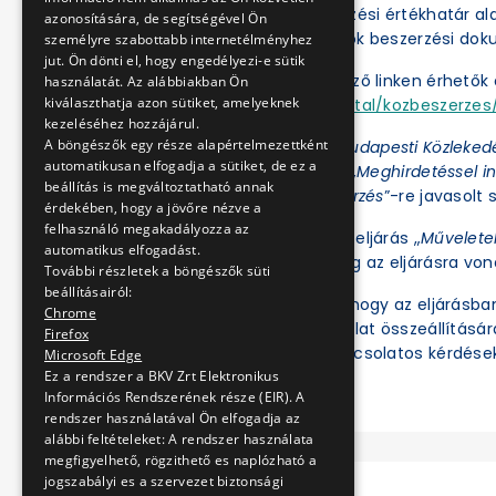
A BKV Zrt. a közbeszerzési értékhatár a
azonosítására, de segítségével Ön
folytatja le. Az eljárások beszerzési d
személyre szabottabb internetélményhez
jut. Ön dönti el, hogy engedélyezi-e sütik
Az eljárások a következő linken érhetők e
használatát. Az alábbiakban Ön
kiválaszthatja azon sütiket, amelyeknek
https://ekr.gov.hu/portal/kozbeszerzes/
kezeléséhez hozzájárul.
A böngészők egy része alapértelmezettként
Az Ajánlatkérőnél a „
Budapesti Közleked
automatikusan elfogadja a sütiket, de ez a
az Eljárás fajtájánál a „
Meghirdetéssel in
beállítás is megváltoztatható annak
értékhatár alatti beszerzés
”-re javasolt s
érdekében, hogy a jövőre nézve a
felhasználó megakadályozza az
Ezt követően az adott eljárás „
Művelete
automatikus elfogadást.
illetve tekinthetők meg az eljárásra vo
További részletek a böngészők süti
beállításairól:
Felhívjuk a figyelmet, hogy az eljárásb
Chrome
ben regisztrált és ajánlat összeállításá
Firefox
meg. Az eljárással kapcsolatos kérdések
Microsoft Edge
Ez a rendszer a BKV Zrt Elektronikus
Információs Rendszerének része (EIR). A
rendszer használatával Ön elfogadja az
alábbi feltételeket: A rendszer használata
megfigyelhető, rögzithető es naplózható a
jogszabályi es a szervezet biztonsági