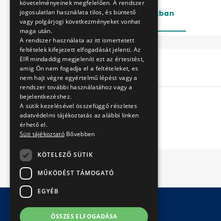
követelményeinek megfelelően. A rendszer
jogosulatlan használata tilos, és büntető
Lezárt
Folyamatban
vagy polgárjogi következményeket vonhat
maga után.
A rendszer használata az itt ismertetett
feltételek kifejezett elfogadását jelenti. Az
EIR mindaddig megjeleníti ezt az értesitést,
Cím
amig Ön nem fogadja el a feltételeket, es
nem hajt végre egyértelmű lépést vagy a
rendszer további használatához vagy a
bejelentkezéshez.
A sütik kezelésével összefüggő részletes
adatvédelmi tájékoztatás az alábbi linken
érhető el.
Süti tájékoztató
Bővebben
KÖTELEZŐ SÜTIK
MŰKÖDÉST TÁMOGATÓ
EGYÉB
ÖSSZES ELFOGADÁSA
© Copyright 2026 BKV Zrt.