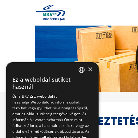
×
Ez a weboldal sütiket
HUNGARIAN
használ
ENGLISH
Ön a BKV Zrt. weboldalát
használja.Weboldalunk információkat
tárolhat vagy gyűjthet be a böngészőjéről,
amit az oldal sütik segítségével végez. Az
VERSENYEZTETÉ
információk vonatkozhatnak Önre mint
felhasználóra, a használt eszközre vagy az
oldal elvárt működésének biztosítására. Az
információ nem alkalmas az Ön közvetlen