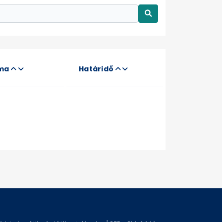
áma
Határidő