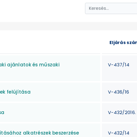
Eljárás sz
ki ajánlatok és műszaki
V-437/14
k felújítása
V-436/16
sa
V-432/2016.
ításához alkatrészek beszerzése
V-432/14