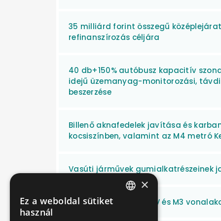
35 milliárd forint összegű középlejárat
refinanszírozás céljára
40 db+150% autóbusz kapacitív szondá
idejű üzemanyag-monitorozási, távdi
beszerzése
Billenő aknafedelek javítása és karb
kocsiszínben, valamint az M4 metró Ke
Vasúti járművek gumialkatrészeinek j
×
Ez a weboldal sütiket
Olajmentesítés a MFAV és M3 vonalak
HUNGARIAN
használ
ENGLISH