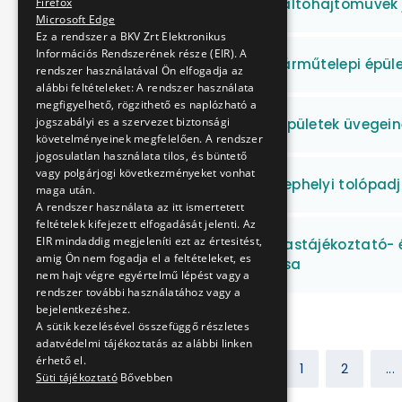
GVM-WSSB villamos váltóhajtóművek 
Firefox
Microsoft Edge
Ez a rendszer a BKV Zrt Elektronikus
Információs Rendszerének része (EIR). A
Angyalföldi villamos járműtelepi épül
rendszer használatával Ön elfogadja az
alábbi feltételeket: A rendszer használata
megfigyelhető, rögzithető es naplózható a
jogszabályi es a szervezet biztonsági
Fehér úti járműtelepi épületek üvegein
követelményeinek megfelelően. A rendszer
jogosulatlan használata tilos, és büntető
vagy polgárjogi következményeket vonhat
Fogaskerekű vasút telephelyi tolópa
maga után.
A rendszer használata az itt ismertetett
feltételek kifejezett elfogadását jelenti. Az
EIR mindaddig megjeleníti ezt az értesitést,
Menetrendi indító-, utastájékoztató-
amig Ön nem fogadja el a feltételeket, es
karbantartása, javítása
nem hajt végre egyértelmű lépést vagy a
rendszer további használatához vagy a
bejelentkezéshez.
A sütik kezelésével összefüggő részletes
adatvédelmi tájékoztatás az alábbi linken
érhető el.
Előző
1
2
...
Süti tájékoztató
Bővebben