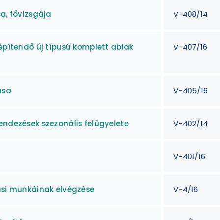
a, fővizsgája
V-408/14
 építendő új típusú komplett ablak
V-407/16
ása
V-405/16
endezések szezonális felügyelete
V-402/14
V-401/16
tási munkáinak elvégzése
V-4/16