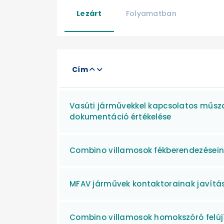
Lezárt
Folyamatban
Cím
Vasúti járművekkel kapcsolatos műsza
dokumentáció értékelése
Combino villamosok fékberendezéseine
MFAV járművek kontaktorainak javítá
Combino villamosok homokszóró felúj