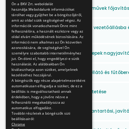
Ön a BKV Zrt. weboldalát
Metró teherszállító járművek főjavítás
használja.Weboldalunk információkat
tárolhat vagy gyűjthet be a böngészőjéről,
amit az oldal sütik segítségével végez. Az
információk vonatkozhatnak Önre mint
MFAV utastérbe illetve, vezetőállásba
felhasználóra, a használt eszközre vagy az
szállítása
oldal elvárt működésének biztosítására. Az
információ nem alkalmas az Ön közvetlen
azonosítására, de segítségével Ön
M1 felszíni szivattyútelepek nagyjavít
személyre szabottabb internetélményhez
jut. Ön dönti el, hogy engedélyezi-e sütik
használatát. Az alábbiakban Ön
kiválaszthatja azon sütiket, amelyeknek
Használati melegvíz-ellátó és fűtőber
kezeléséhez hozzájárul.
A böngészők egy része alapértelmezettként
automatikusan elfogadja a sütiket, de ez a
D14 kompjárat üzemeltetése
beállítás is megváltoztatható annak
érdekében, hogy a jövőre nézve a
felhasználó megakadályozza az
automatikus elfogadást.
Frekvenciaváltók karbantartási, javí
További részletek a böngészők süti
beállításairól:
Chrome