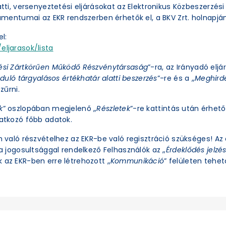
latti, versenyeztetési eljárásokat az Elektronikus Közbeszerzé
okumentumai az EKR rendszerben érhetők el, a BKV Zrt. holnapjá
l:
eljarasok/lista
ési Zártkörűen Működő Részvénytársaság
”-ra, az Irányadó eljá
duló tárgyalásos értékhatár alatti beszerzés
”-re és a „
Meghirde
zűrni.
k
” oszlopában megjelenő „
Részletek
”-re kattintás után érhető 
natkozó főbb adatok.
an való részvételhez az EKR-be való regisztráció szükséges! A
ra jogosultsággal rendelkező Felhasználók az „
Érdeklődés jelzé
 az EKR-ben erre létrehozott „
Kommunikáció
” felületen tehető