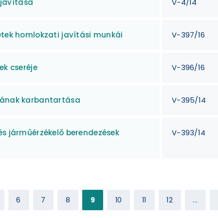
javítása
V-4/14
etek homlokzati javítási munkái
V-397/16
ek cseréje
V-396/16
djának karbantartása
V-395/14
 és járműérzékelő berendezések
V-393/14
6
7
8
9
10
11
12
...