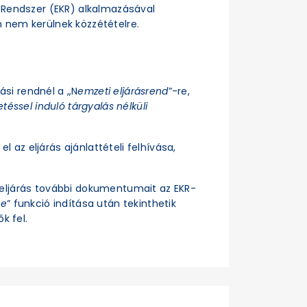
si Rendszer (EKR) alkalmazásával
n nem kerülnek közzétételre.
rási rendnél a „N
emzeti eljárásrend
”-re,
téssel induló tárgyalás nélküli
el az eljárás ajánlattételi felhívása,
z eljárás további dokumentumait az EKR-
se
” funkció indítása után tekinthetik
k fel.