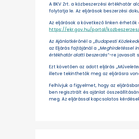
A BKV Zrt. a közbeszerzési értékhatár a
folytatja le. Az eljárások beszerzési d
Az eljárások a következő linken érhetők e
https://ekr.gov.hu/portal/kozbeszerzes/
Az Ajánlatkérőnél a „
Budapesti Közleked
az Eljárás fajtájánál a „
Meghirdetéssel in
értékhatár alatti beszerzés
”-re javasolt s
Ezt követően az adott eljárás „
Művelete
illetve tekinthetők meg az eljárásra vo
Felhívjuk a figyelmet, hogy az eljárásb
ben regisztrált és ajánlat összeállításá
meg. Az eljárással kapcsolatos kérdések