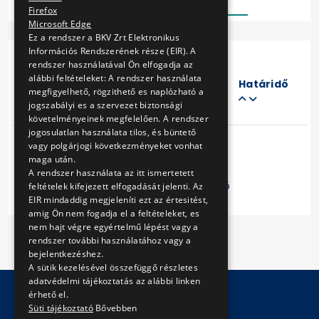
Firefox
Microsoft Edge
Ez a rendszer a BKV Zrt Elektronikus
Információs Rendszerének része (EIR). A
rendszer használatával Ön elfogadja az
Eljárás
alábbi feltételeket: A rendszer használata
száma
Határidő
megfigyelhető, rögzithető es naplózható a
Cím
jogszabályi es a szervezet biztonsági
követelményeinek megfelelően. A rendszer
jogosulatlan használata tilos, és büntető
vagy polgárjogi következményeket vonhat
maga után.
A rendszer használata az itt ismertetett
Előző
1
Következő
feltételek kifejezett elfogadását jelenti. Az
EIR mindaddig megjeleníti ezt az értesitést,
amig Ön nem fogadja el a feltételeket, es
nem hajt végre egyértelmű lépést vagy a
rendszer további használatához vagy a
bejelentkezéshez.
A sütik kezelésével összefüggő részletes
adatvédelmi tájékoztatás az alábbi linken
érhető el.
Süti tájékoztató
Bővebben
© Copyright 2026 BKV Zrt.