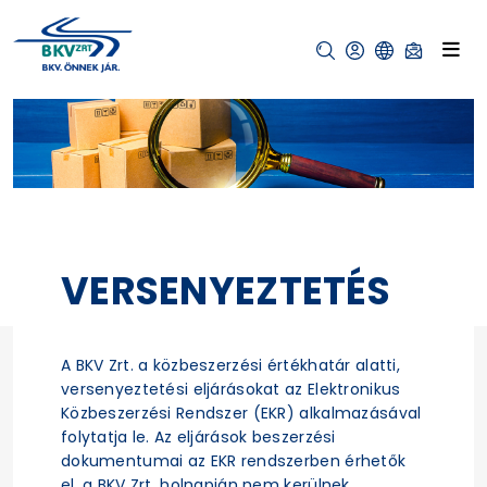
VERSENYEZTETÉS
A BKV Zrt. a közbeszerzési értékhatár alatti,
versenyeztetési eljárásokat az Elektronikus
Közbeszerzési Rendszer (EKR) alkalmazásával
folytatja le. Az eljárások beszerzési
dokumentumai az EKR rendszerben érhetők
el, a BKV Zrt. holnapján nem kerülnek