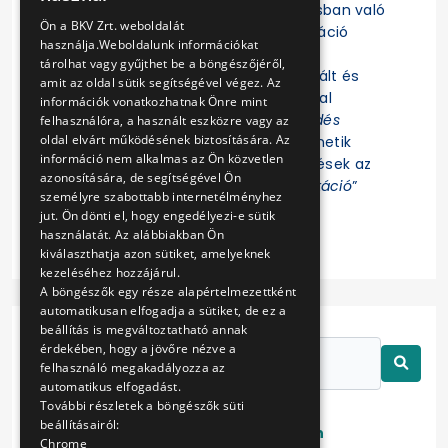
Felhívjuk a figyelmet, hogy az eljárásban való
ENGLISH
Ön a BKV Zrt. weboldalát
részvételhez az EKR-be való regisztráció
használja.Weboldalunk információkat
szükséges! Az eljárás további
tárolhat vagy gyűjthet be a böngészőjéről,
dokumentumait az EKR-ben regisztrált és
amit az oldal sütik segítségével végez. Az
ajánlat összeállítására jogosultsággal
információk vonatkozhatnak Önre mint
rendelkező Felhasználók az „
Érdeklődés
felhasználóra, a használt eszközre vagy az
oldal elvárt működésének biztosítására. Az
jelzése
” funkció indítása után tekinthetik
információ nem alkalmas az Ön közvetlen
meg. Az eljárással kapcsolatos kérdések az
azonosítására, de segítségével Ön
EKR-ben erre létrehozott „
Kommunikáció
”
személyre szabottabb internetélményhez
felületen tehetők fel.
jut. Ön dönti el, hogy engedélyezi-e sütik
használatát. Az alábbiakban Ön
kiválaszthatja azon sütiket, amelyeknek
kezeléséhez hozzájárul.
A böngészők egy része alapértelmezettként
automatikusan elfogadja a sütiket, de ez a
beállítás is megváltoztatható annak
érdekében, hogy a jövőre nézve a
felhasználó megakadályozza az
automatikus elfogadást.
További részletek a böngészők süti
beállításairól:
Lezárt
Folyamatban
Chrome