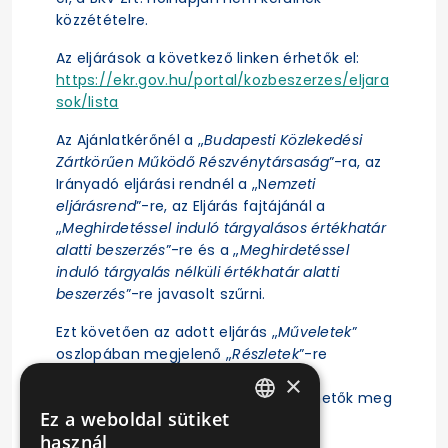
közzétételre.
Az eljárások a következő linken érhetők el:
https://ekr.gov.hu/portal/kozbeszerzes/eljara
sok/lista
Az Ajánlatkérőnél a „
Budapesti Közlekedési
Zártkörűen Működő Részvénytársaság
”-ra, az
Irányadó eljárási rendnél a „N
emzeti
eljárásrend
”-re, az Eljárás fajtájánál a
„
Meghirdetéssel induló tárgyalásos értékhatár
alatti beszerzés
”-re és a „
Meghirdetéssel
induló tárgyalás nélküli értékhatár alatti
beszerzés
”-re javasolt szűrni.
Ezt követően az adott eljárás „
Műveletek
”
oszlopában megjelenő „
Részletek
”-re
kattintás után érhető el az eljárás
×
ajánlattételi felhívása, illetve tekinthetők meg
Ez a weboldal sütiket
az eljárásra vonatkozó főbb adatok.
HUNGARIAN
használ