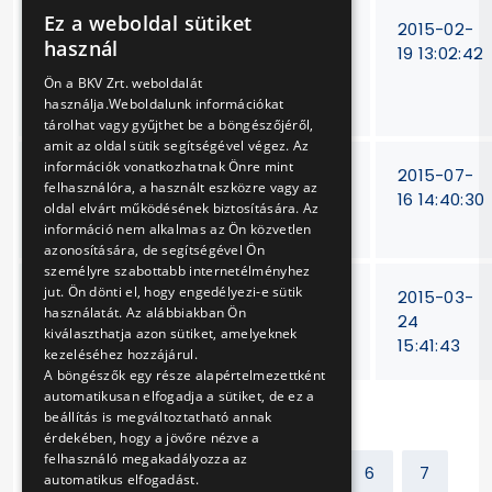
Ez a weboldal sütiket
Volvo 7700A típusú
V-
2015-02-
HUNGARIAN
használ
autóbuszok
446/14
19 13:02:42
ENGLISH
üvegfelületeinek
Ön a BKV Zrt. weboldalát
karc elleni fóliázása
használja.Weboldalunk információkat
tárolhat vagy gyűjthet be a böngészőjéről,
amit az oldal sütik segítségével végez. Az
információk vonatkozhatnak Önre mint
MFAV motorkocsi
V-441/14
2015-07-
felhasználóra, a használt eszközre vagy az
szellőző ventilátor
16 14:40:30
oldal elvárt működésének biztosítására. Az
javítás
információ nem alkalmas az Ön közvetlen
azonosítására, de segítségével Ön
személyre szabottabb internetélményhez
jut. Ön dönti el, hogy engedélyezi-e sütik
Motor-, hajtómű- és
V-44/14
2015-03-
használatát. Az alábbiakban Ön
hidraulika olajok
24
kiválaszthatja azon sütiket, amelyeknek
beszerzése
15:41:43
kezeléséhez hozzájárul.
A böngészők egy része alapértelmezettként
automatikusan elfogadja a sütiket, de ez a
beállítás is megváltoztatható annak
érdekében, hogy a jövőre nézve a
felhasználó megakadályozza az
Előző
1
2
...
5
6
7
automatikus elfogadást.