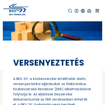
VERSENYEZTETÉS
A BKV Zrt. a közbeszerzési értékhatár alatti,
versenyeztetési eljárásokat az Elektronikus
Közbeszerzési Rendszer (EKR) alkalmazásával
folytatja le. Az eljárások beszerzési
dokumentumai az EKR rendszerben érhetők
el, a BKV Zrt. holnapján nem kerülnek