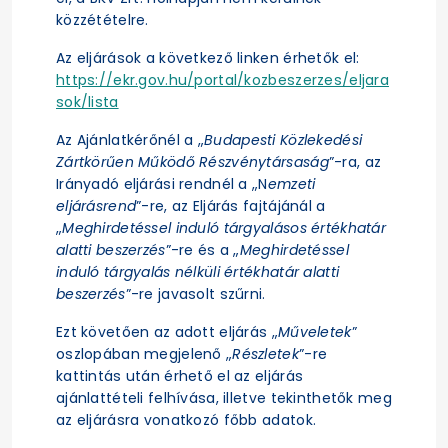
közzétételre.
Az eljárások a következő linken érhetők el:
https://ekr.gov.hu/portal/kozbeszerzes/eljara
sok/lista
Az Ajánlatkérőnél a „
Budapesti Közlekedési
Zártkörűen Működő Részvénytársaság
”-ra, az
Irányadó eljárási rendnél a „N
emzeti
eljárásrend
”-re, az Eljárás fajtájánál a
„
Meghirdetéssel induló tárgyalásos értékhatár
alatti beszerzés
”-re és a „
Meghirdetéssel
induló tárgyalás nélküli értékhatár alatti
beszerzés
”-re javasolt szűrni.
Ezt követően az adott eljárás „
Műveletek
”
oszlopában megjelenő „
Részletek
”-re
kattintás után érhető el az eljárás
ajánlattételi felhívása, illetve tekinthetők meg
az eljárásra vonatkozó főbb adatok.