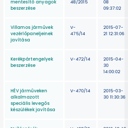
mentesítő anyagok
48/2015
08
beszerzése
09:37:02
Villamos járművek
V-
2015-07-
vezérlőpaneljeinek
475/14
21 12:31:06
javítása
Kerékpártengelyek
V-472/14
2015-04-
beszerzése
30
14:00:02
HÉV járműveken
V-470/14
2015-03-
alkalmazott
30 11:30:36
speciális levegős
készülékek javítása