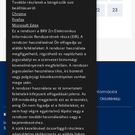
További részletek a böngészők süti
beállításairól:
8
9
10
11
...
22
23
Chrome
Firefox
Következő
Microsoft Edge
Ez a rendszer a BKV Zrt Elektronikus
Információs Rendszerének része (EIR). A
rendszer használatával Ön elfogadja az
alábbi feltételeket: A rendszer használata
megfigyelhető, rögzithető es naplózható a
jogszabályi es a szervezet biztonsági
követelményeinek megfelelően. A rendszer
jogosulatlan használata tilos, és büntető
vagy polgárjogi következményeket vonhat
© Copyright 2026 BKV Zrt.
maga után.
A rendszer használata az itt ismertetett
Impresszum
Jogi nyilatkozat
Technikai információk
feltételek kifejezett elfogadását jelenti. Az
Adatvédelmi politika és tájékoztatások
ÁSZF
Oldaltérkép
EIR mindaddig megjeleníti ezt az értesitést,
amig Ön nem fogadja el a feltételeket, es
nem hajt végre egyértelmű lépést vagy a
KAPCSOLAT
rendszer további használatához vagy a
bejelentkezéshez.
Levelezési cím: 1980 Budapest, Pf. 11.
Székhely: 1980 Budapest, Akácfa u. 15.
A sütik kezelésével összefüggő részletes
adatvédelmi tájékoztatás az alábbi linken