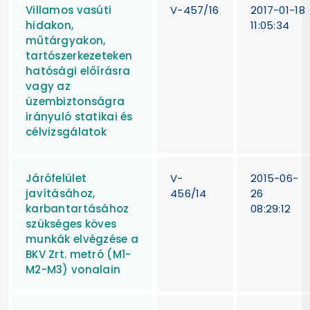
Villamos vasúti
V-457/16
2017-01-18
hidakon,
11:05:34
műtárgyakon,
tartószerkezeteken
hatósági előírásra
vagy az
üzembiztonságra
irányuló statikai és
célvizsgálatok
Járófelület
V-
2015-06-
javításához,
456/14
26
karbantartásához
08:29:12
szükséges köves
munkák elvégzése a
BKV Zrt. metró (M1-
M2-M3) vonalain