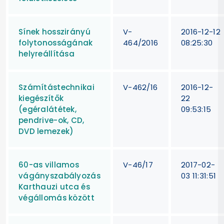
Sínek hosszirányú
V-
2016-12-12
folytonosságának
464/2016
08:25:30
helyreállítása
Számítástechnikai
V-462/16
2016-12-
kiegészítők
22
(egéralátétek,
09:53:15
pendrive-ok, CD,
DVD lemezek)
60-as villamos
V-46/17
2017-02-
vágányszabályozás
03 11:31:51
Karthauzi utca és
végállomás között