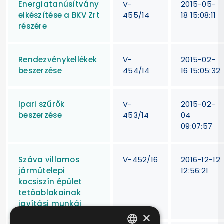
Energiatanúsítvány
V-
2015-05-
elkészítése a BKV Zrt
455/14
18 15:08:11
részére
Rendezvénykellékek
V-
2015-02-
beszerzése
454/14
16 15:05:32
Ipari szűrők
V-
2015-02-
beszerzése
453/14
04
09:07:57
Száva villamos
V-452/16
2016-12-12
járműtelepi
12:56:21
kocsiszín épület
tetőablakainak
javítási munkái
×