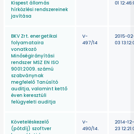
Kispest állomás
01 12:46:
hírközlési rendszereinek
javítása
BKV Zrt. energetikai
V-
2015-02
folyamataira
497/14
03 13:12:
vonatkozó
Minőségirányítási
rendszer MSZ EN ISO
9001:2009. számú
szabványnak
megfelelő Tanúsító
auditja, valamint kettő
éven keresztüli
felügyeleti auditja
Követeléskezelő
V-
2014-12
(pótdíj) szoftver
490/14.
23 12:21: