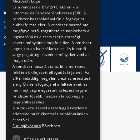
Microsoft Edge
Ez a rendszer a BKV Zrt Elektronikus
KAPCSOLAT
Információs Rendszerének része (EIR). A
rendszer használatával Ön elfogadja az
Levelezési cím: 1980 Budapest, Pf. 11.
alábbi feltételeket: A rendszer használata
Székhely: 1980 Budapest, Akácfa u. 15.
megfigyelhető, rögzithető es naplózható a
jogszabályi es a szervezet biztonsági
Központi telefonszám: + 36 1 461-65-00
követelményeinek megfelelően. A rendszer
E-mail cím: bkv@bkv.hu
jogosulatlan használata tilos, és büntető
vagy polgárjogi következményeket vonhat
maga után.
A rendszer használata az itt ismertetett
feltételek kifejezett elfogadását jelenti. Az
EIR mindaddig megjeleníti ezt az értesitést,
amig Ön nem fogadja el a feltételeket, es
nem hajt végre egyértelmű lépést vagy a
rendszer további használatához vagy a
bejelentkezéshez.
A sütik kezelésével összefüggő részletes
adatvédelmi tájékoztatás az alábbi linken
érhető el.
Süti tájékoztató
Bővebben
KÖTELEZŐ SÜTIK