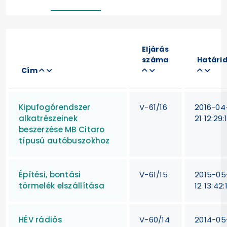
Eljárás
száma
Határi
Cím
Kipufogórendszer
V-61/16
2016-04
alkatrészeinek
21 12:29:
beszerzése MB Citaro
típusú autóbuszokhoz
Építési, bontási
V-61/15
2015-05
törmelék elszállítása
12 13:42:
HÉV rádiós
V-60/14
2014-05