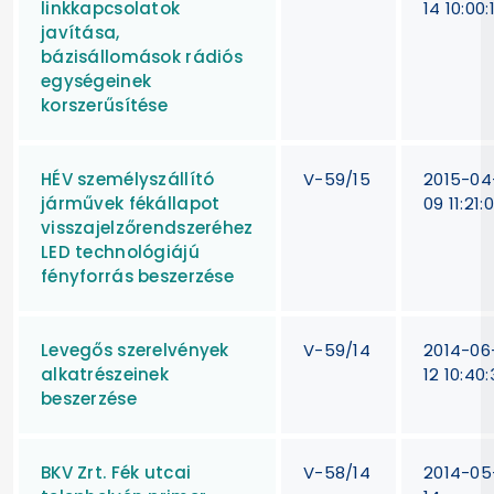
linkkapcsolatok
14 10:00:
javítása,
bázisállomások rádiós
egységeinek
korszerűsítése
HÉV személyszállító
V-59/15
2015-04
járművek fékállapot
09 11:21:
visszajelzőrendszeréhez
LED technológiájú
fényforrás beszerzése
Levegős szerelvények
V-59/14
2014-06
alkatrészeinek
12 10:40:
beszerzése
BKV Zrt. Fék utcai
V-58/14
2014-05