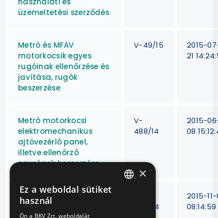
használati és
üzemeltetési szerződés
Metró és MFAV
V-49/15
2015-07
motorkocsik egyes
21 14:24
rugóinak ellenőrzése és
javítása, rugók
beszerzése
Metró motorkocsi
V-
2015-06
elektromechanikus
488/14
08 15:12
ajtóvezérlő panel,
illetve ellenőrző
egységek beszerzése
×
Ez a weboldal sütiket
HUNGARIAN
Hűtőgépek eseti
V-
2015-11-
használ
javítása
484/14
08:14:59
ENGLISH
Ön a BKV Zrt. weboldalát