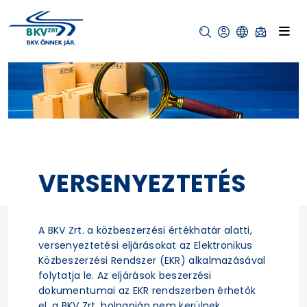
VERSENYEZTETÉS
A BKV Zrt. a közbeszerzési értékhatár alatti,
versenyeztetési eljárásokat az Elektronikus
Közbeszerzési Rendszer (EKR) alkalmazásával
folytatja le. Az eljárások beszerzési
dokumentumai az EKR rendszerben érhetők
el, a BKV Zrt. holnapján nem kerülnek