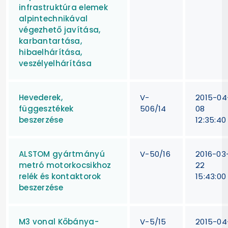
infrastruktúra elemek
alpintechnikával
végezhető javítása,
karbantartása,
hibaelhárítása,
veszélyelhárítása
Hevederek,
V-
2015-04
függesztékek
506/14
08
beszerzése
12:35:40
ALSTOM gyártmányú
V-50/16
2016-03
metró motorkocsikhoz
22
relék és kontaktorok
15:43:00
beszerzése
M3 vonal Kőbánya-
V-5/15
2015-04