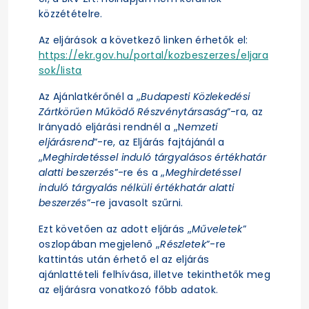
közzétételre.
Az eljárások a következő linken érhetők el:
https://ekr.gov.hu/portal/kozbeszerzes/eljara
sok/lista
Az Ajánlatkérőnél a „
Budapesti Közlekedési
Zártkörűen Működő Részvénytársaság
”-ra, az
Irányadó eljárási rendnél a „N
emzeti
eljárásrend
”-re, az Eljárás fajtájánál a
„
Meghirdetéssel induló tárgyalásos értékhatár
alatti beszerzés
”-re és a „
Meghirdetéssel
induló tárgyalás nélküli értékhatár alatti
beszerzés
”-re javasolt szűrni.
Ezt követően az adott eljárás „
Műveletek
”
oszlopában megjelenő „
Részletek
”-re
kattintás után érhető el az eljárás
ajánlattételi felhívása, illetve tekinthetők meg
az eljárásra vonatkozó főbb adatok.