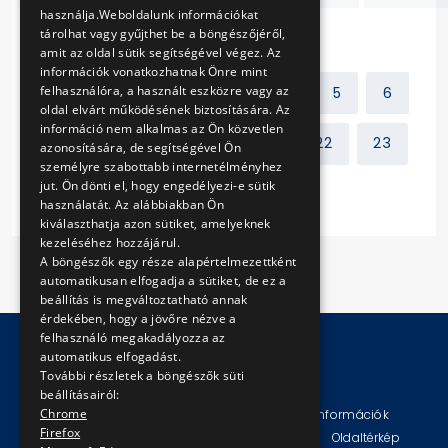
használja.Weboldalunk információkat
tárolhat vagy gyűjthet be a böngészőjéről,
amit az oldal sütik segítségével végez. Az
információk vonatkozhatnak Önre mint
felhasználóra, a használt eszközre vagy az
Előző
1
2
3
4
5
6
oldal elvárt működésének biztosítására. Az
információ nem alkalmas az Ön közvetlen
7
8
9
10
...
22
23
azonosítására, de segítségével Ön
személyre szabottabb internetélményhez
jut. Ön dönti el, hogy engedélyezi-e sütik
Következő
használatát. Az alábbiakban Ön
kiválaszthatja azon sütiket, amelyeknek
kezeléséhez hozzájárul.
A böngészők egy része alapértelmezettként
automatikusan elfogadja a sütiket, de ez a
beállítás is megváltoztatható annak
érdekében, hogy a jövőre nézve a
felhasználó megakadályozza az
automatikus elfogadást.
További részletek a böngészők süti
© Copyright 2026 BKV Zrt.
beállításairól:
Chrome
Impresszum
Jogi nyilatkozat
Technikai információk
Firefox
Adatvédelmi politika és tájékoztatások
ÁSZF
Oldaltérkép