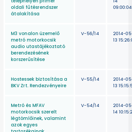
telephelyén primer
14
oldali fűtésrendszer
09:00:04
átalakítása
M3 vonalon üzemelő
V-56/14
2014-05
metró motorkocsik
13 15:26:
audio utastájékoztató
berendezésének
korszerűsítése
Hostessek biztosítása a
V-55/14
2014-05
BKV Zrt. Rendezvényeire
13 15:15:
Metró és MFAV
V-54/14
2014-05
motorkocsik szerelt
14 10:15:
légtömlőinek, valamint
azok egyes
tartozékainak