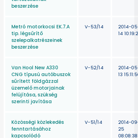
beszerzése
Metró motorkocsi EK.7.A
V-53/14
2014-05
tip. légsűrítő
14 10:19:
szelepalkatrészeinek
beszerzése
Van Hool New A330
V-52/14
2014-05
CNG típusú autóbuszok
13 15:11:
sűrített földgázzal
üzemelő motorjainak
felújítása, szükség
szerinti javítása
Közösségi közlekedés
V-51/14
2014-09
fenntartásához
25
kapcsolódó
08:08:38