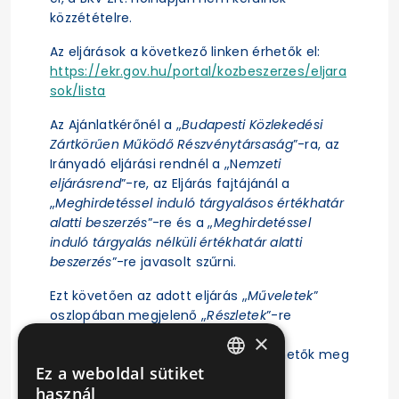
közzétételre.
Az eljárások a következő linken érhetők el:
https://ekr.gov.hu/portal/kozbeszerzes/eljara
sok/lista
Az Ajánlatkérőnél a „
Budapesti Közlekedési
Zártkörűen Működő Részvénytársaság
”-ra, az
Irányadó eljárási rendnél a „N
emzeti
eljárásrend
”-re, az Eljárás fajtájánál a
„
Meghirdetéssel induló tárgyalásos értékhatár
alatti beszerzés
”-re és a „
Meghirdetéssel
induló tárgyalás nélküli értékhatár alatti
beszerzés
”-re javasolt szűrni.
Ezt követően az adott eljárás „
Műveletek
”
oszlopában megjelenő „
Részletek
”-re
kattintás után érhető el az eljárás
×
ajánlattételi felhívása, illetve tekinthetők meg
Ez a weboldal sütiket
az eljárásra vonatkozó főbb adatok.
HUNGARIAN
használ