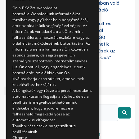
Felhívjuk a figyelmet, hogy az eljárásban való
ENGLISH
Ön a BKV Zrt. weboldalát
részvételhez az EKR-be való regisztráció
használja.Weboldalunk információkat
szükséges! Az eljárás további
tárolhat vagy gyűjthet be a böngészőjéről,
dokumentumait az EKR-ben regisztrált és
amit az oldal sütik segítségével végez. Az
ajánlat összeállítására jogosultsággal
információk vonatkozhatnak Önre mint
rendelkező Felhasználók az „
Érdeklődés
felhasználóra, a használt eszközre vagy az
oldal elvárt működésének biztosítására. Az
jelzése
” funkció indítása után tekinthetik
információ nem alkalmas az Ön közvetlen
meg. Az eljárással kapcsolatos kérdések az
azonosítására, de segítségével Ön
EKR-ben erre létrehozott „
Kommunikáció
”
személyre szabottabb internetélményhez
felületen tehetők fel.
jut. Ön dönti el, hogy engedélyezi-e sütik
használatát. Az alábbiakban Ön
kiválaszthatja azon sütiket, amelyeknek
kezeléséhez hozzájárul.
A böngészők egy része alapértelmezettként
automatikusan elfogadja a sütiket, de ez a
beállítás is megváltoztatható annak
érdekében, hogy a jövőre nézve a
felhasználó megakadályozza az
automatikus elfogadást.
További részletek a böngészők süti
beállításairól:
Lezárt
Folyamatban
Chrome