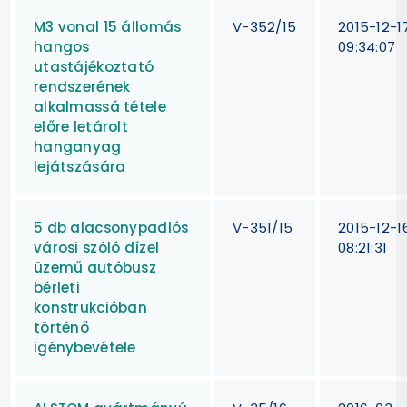
M3 vonal 15 állomás
V-352/15
2015-12-1
hangos
09:34:07
utastájékoztató
rendszerének
alkalmassá tétele
előre letárolt
hanganyag
lejátszására
5 db alacsonypadlós
V-351/15
2015-12-1
városi szóló dízel
08:21:31
üzemű autóbusz
bérleti
konstrukcióban
történő
igénybevétele