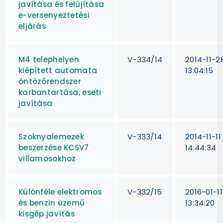
javítása és felújítása
e-versenyeztetési
eljárás
M4 telephelyen
V-334/14
2014-11-2
kiépített automata
13:04:15
öntözőrendszer
karbantartása, eseti
javítása
Szoknyalemezek
V-333/14
2014-11-11
beszerzése KCSV7
14:44:34
villamosokhoz
Különféle elektromos
V-332/15
2016-01-11
és benzin üzemű
13:34:20
kisgép javítás