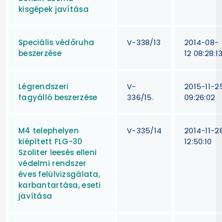
kisgépek javítása
Speciális védőruha
V-338/13
2014-08-
beszerzése
12 08:28:1
Légrendszeri
V-
2015-11-2
fagyálló beszerzése
336/15.
09:26:02
M4 telephelyen
V-335/14
2014-11-2
kiépített FLG-30
12:50:10
Szoliter leesés elleni
védelmi rendszer
éves felülvizsgálata,
karbantartása, eseti
javítása