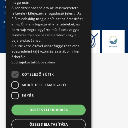
maga után.
Levelezési cím: 1980 Budapest, Pf. 11.
A rendszer használata az itt ismertetett
Székhely: 1980 Budapest, Akácfa u. 15.
feltételek kifejezett elfogadását jelenti. Az
EIR mindaddig megjeleníti ezt az értesitést,
Központi telefonszám: + 36 1 461-65-00
amig Ön nem fogadja el a feltételeket, es
E-mail cím: bkv@bkv.hu
nem hajt végre egyértelmű lépést vagy a
rendszer további használatához vagy a
bejelentkezéshez.
A sütik kezelésével összefüggő részletes
adatvédelmi tájékoztatás az alábbi linken
érhető el.
Süti tájékoztató
Bővebben
KÖTELEZŐ SÜTIK
MŰKÖDÉST TÁMOGATÓ
EGYÉB
ÖSSZES ELFOGADÁSA
ÖSSZES ELUTASÍTÁSA