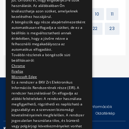
jut. Ön dönti el, hogy engedélyezi-e sütik
használatát. Az alábbiakban Ön
kiválaszthatja azon sütiket, amelyeknek
Előző
1
2
...
9
10
11
kezeléséhez hozzájárul.
A böngészők egy része alapértelmezettként
automatikusan elfogadja a sütiket, de ez a
12
13
14
15
...
22
23
beállítás is megváltoztatható annak
érdekében, hogy a jövőre nézve a
Következő
felhasználó megakadályozza az
automatikus elfogadást.
További részletek a böngészők süti
beállításairól:
Chrome
Firefox
Microsoft Edge
Ez a rendszer a BKV Zrt Elektronikus
Információs Rendszerének része (EIR). A
rendszer használatával Ön elfogadja az
© Copyright 2026 BKV Zrt.
alábbi feltételeket: A rendszer használata
megfigyelhető, rögzithető es naplózható a
Impresszum
Jogi nyilatkozat
Technikai információk
jogszabályi es a szervezet biztonsági
Adatvédelmi politika és tájékoztatások
ÁSZF
Oldaltérkép
követelményeinek megfelelően. A rendszer
jogosulatlan használata tilos, és büntető
vagy polgárjogi következményeket vonhat
KAPCSOLAT