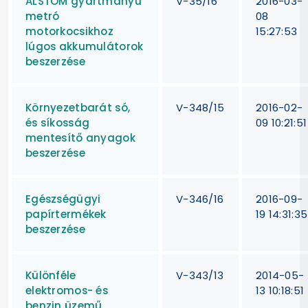
ALSTOM gyártmányú
V-35/16
2016-03-
metró
08
motorkocsikhoz
15:27:53
lúgos akkumulátorok
beszerzése
Környezetbarát só,
V-348/15
2016-02-
és síkosság
09 10:21:51
mentesítő anyagok
beszerzése
Egészségügyi
V-346/16
2016-09-
papírtermékek
19 14:31:35
beszerzése
Különféle
V-343/13
2014-05-
elektromos- és
13 10:18:51
benzin üzemű