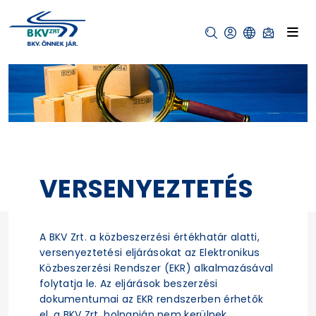
VERSENYEZTETÉS
A BKV Zrt. a közbeszerzési értékhatár alatti,
versenyeztetési eljárásokat az Elektronikus
Közbeszerzési Rendszer (EKR) alkalmazásával
folytatja le. Az eljárások beszerzési
dokumentumai az EKR rendszerben érhetők
el, a BKV Zrt. holnapján nem kerülnek