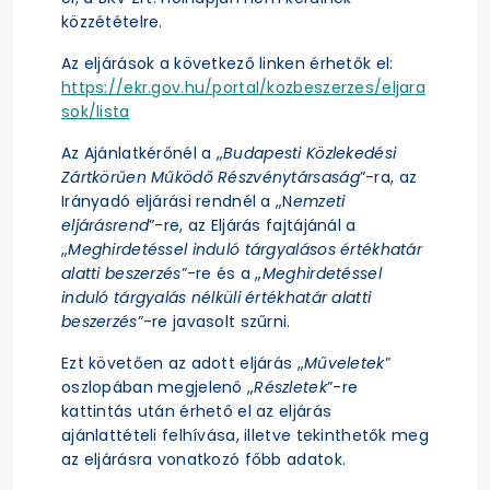
közzétételre.
Az eljárások a következő linken érhetők el:
https://ekr.gov.hu/portal/kozbeszerzes/eljara
sok/lista
Az Ajánlatkérőnél a „
Budapesti Közlekedési
Zártkörűen Működő Részvénytársaság
”-ra, az
Irányadó eljárási rendnél a „N
emzeti
eljárásrend
”-re, az Eljárás fajtájánál a
„
Meghirdetéssel induló tárgyalásos értékhatár
alatti beszerzés
”-re és a „
Meghirdetéssel
induló tárgyalás nélküli értékhatár alatti
beszerzés
”-re javasolt szűrni.
Ezt követően az adott eljárás „
Műveletek
”
oszlopában megjelenő „
Részletek
”-re
kattintás után érhető el az eljárás
ajánlattételi felhívása, illetve tekinthetők meg
az eljárásra vonatkozó főbb adatok.