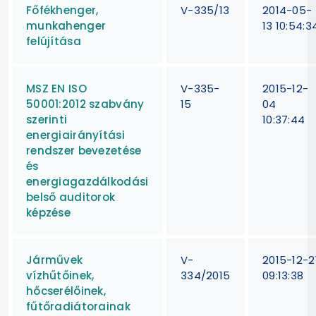
Főfékhenger,
V-335/13
2014-05-
munkahenger
13 10:54:3
felújítása
MSZ EN ISO
V-335-
2015-12-
50001:2012 szabvány
15
04
szerinti
10:37:44
energiairányítási
rendszer bevezetése
és
energiagazdálkodási
belső auditorok
képzése
Járművek
V-
2015-12-2
vízhűtőinek,
334/2015
09:13:38
hőcserélőinek,
fűtőradiátorainak