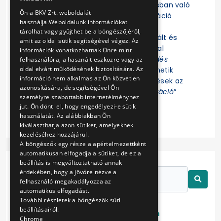
Felhívjuk a figyelmet, hogy az eljárásban való
ENGLISH
Ön a BKV Zrt. weboldalát
részvételhez az EKR-be való regisztráció
használja.Weboldalunk információkat
szükséges! Az eljárás további
tárolhat vagy gyűjthet be a böngészőjéről,
dokumentumait az EKR-ben regisztrált és
amit az oldal sütik segítségével végez. Az
ajánlat összeállítására jogosultsággal
információk vonatkozhatnak Önre mint
rendelkező Felhasználók az „
Érdeklődés
felhasználóra, a használt eszközre vagy az
oldal elvárt működésének biztosítására. Az
jelzése
” funkció indítása után tekinthetik
információ nem alkalmas az Ön közvetlen
meg. Az eljárással kapcsolatos kérdések az
azonosítására, de segítségével Ön
EKR-ben erre létrehozott „
Kommunikáció
”
személyre szabottabb internetélményhez
felületen tehetők fel.
jut. Ön dönti el, hogy engedélyezi-e sütik
használatát. Az alábbiakban Ön
kiválaszthatja azon sütiket, amelyeknek
kezeléséhez hozzájárul.
A böngészők egy része alapértelmezettként
automatikusan elfogadja a sütiket, de ez a
beállítás is megváltoztatható annak
érdekében, hogy a jövőre nézve a
felhasználó megakadályozza az
automatikus elfogadást.
További részletek a böngészők süti
beállításairól:
Lezárt
Folyamatban
Chrome