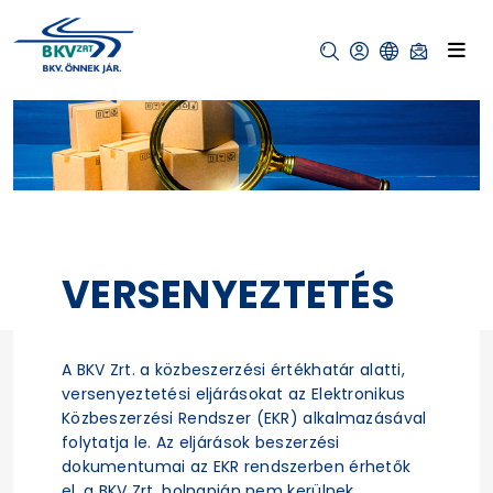
VERSENYEZTETÉS
A BKV Zrt. a közbeszerzési értékhatár alatti,
versenyeztetési eljárásokat az Elektronikus
Közbeszerzési Rendszer (EKR) alkalmazásával
folytatja le. Az eljárások beszerzési
dokumentumai az EKR rendszerben érhetők
el, a BKV Zrt. holnapján nem kerülnek