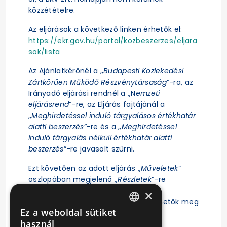
közzétételre.
Az eljárások a következő linken érhetők el:
https://ekr.gov.hu/portal/kozbeszerzes/eljara
sok/lista
Az Ajánlatkérőnél a „
Budapesti Közlekedési
Zártkörűen Működő Részvénytársaság
”-ra, az
Irányadó eljárási rendnél a „N
emzeti
eljárásrend
”-re, az Eljárás fajtájánál a
„
Meghirdetéssel induló tárgyalásos értékhatár
alatti beszerzés
”-re és a „
Meghirdetéssel
induló tárgyalás nélküli értékhatár alatti
beszerzés
”-re javasolt szűrni.
Ezt követően az adott eljárás „
Műveletek
”
oszlopában megjelenő „
Részletek
”-re
kattintás után érhető el az eljárás
×
ajánlattételi felhívása, illetve tekinthetők meg
Ez a weboldal sütiket
az eljárásra vonatkozó főbb adatok.
HUNGARIAN
használ