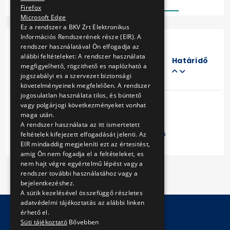
Firefox
Microsoft Edge
Ez a rendszer a BKV Zrt Elektronikus
Információs Rendszerének része (EIR). A
rendszer használatával Ön elfogadja az
Eljárás
alábbi feltételeket: A rendszer használata
száma
Határidő
megfigyelhető, rögzithető es naplózható a
Cím
jogszabályi es a szervezet biztonsági
követelményeinek megfelelően. A rendszer
jogosulatlan használata tilos, és büntető
vagy polgárjogi következményeket vonhat
maga után.
A rendszer használata az itt ismertetett
Előző
1
Következő
feltételek kifejezett elfogadását jelenti. Az
EIR mindaddig megjeleníti ezt az értesitést,
amig Ön nem fogadja el a feltételeket, es
nem hajt végre egyértelmű lépést vagy a
rendszer további használatához vagy a
bejelentkezéshez.
A sütik kezelésével összefüggő részletes
adatvédelmi tájékoztatás az alábbi linken
érhető el.
Süti tájékoztató
Bővebben
© Copyright 2026 BKV Zrt.