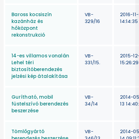
Baross kocsiszín
VB-
2016-11
kazánház és
329/16
14:14:35
hőközpont
rekonstrukció
14-es villamos vonalán
VB-
2015-12-
Lehel téri
331/15.
15:26:29
biztosítóberendezés
jelzési kép átalakítása
Gurítható, mobil
VB-
2014-0
füstelszívó berendezés
34/14
13 14:40
beszerzése
Tömlőgyártó
VB-
2014-0
berendezés beszerzése
346/13
14 09:11: