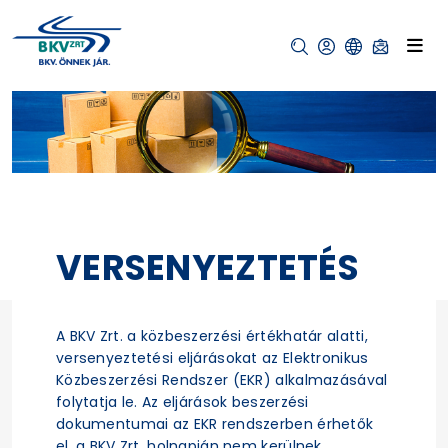
VERSENYEZTETÉS
A BKV Zrt. a közbeszerzési értékhatár alatti,
versenyeztetési eljárásokat az Elektronikus
Közbeszerzési Rendszer (EKR) alkalmazásával
folytatja le. Az eljárások beszerzési
dokumentumai az EKR rendszerben érhetők
el, a BKV Zrt. holnapján nem kerülnek