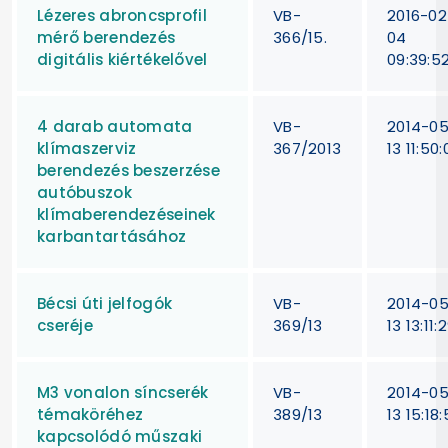
Lézeres abroncsprofil
VB-
2016-02
mérő berendezés
366/15.
04
digitális kiértékelővel
09:39:5
4 darab automata
VB-
2014-0
klímaszerviz
367/2013
13 11:50:
berendezés beszerzése
autóbuszok
klímaberendezéseinek
karbantartásához
Bécsi úti jelfogók
VB-
2014-0
cseréje
369/13
13 13:11:
M3 vonalon síncserék
VB-
2014-0
témaköréhez
389/13
13 15:18
kapcsolódó műszaki