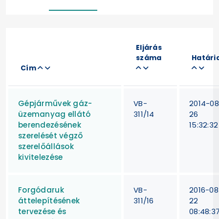
Eljárás
száma
Határi
Cím
Gépjárművek gáz-
VB-
2014-08
üzemanyag ellátó
311/14
26
berendezésének
15:32:32
szerelését végző
szerelőállások
kivitelezése
Forgódaruk
VB-
2016-08
áttelepítésének
311/16
22
tervezése és
08:48:3