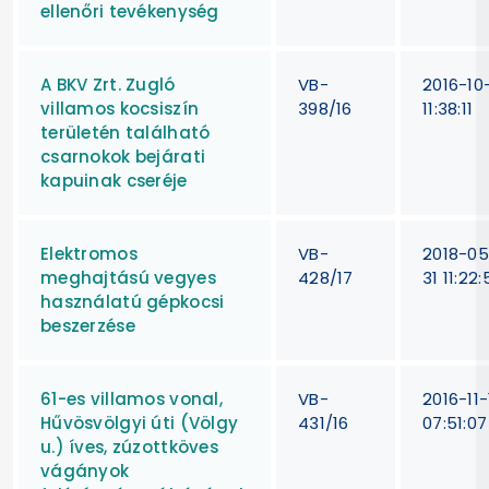
ellenőri tevékenység
A BKV Zrt. Zugló
VB-
2016-10
villamos kocsiszín
398/16
11:38:11
területén található
csarnokok bejárati
kapuinak cseréje
Elektromos
VB-
2018-05
meghajtású vegyes
428/17
31 11:22:
használatú gépkocsi
beszerzése
61-es villamos vonal,
VB-
2016-11-
Hűvösvölgyi úti (Völgy
431/16
07:51:07
u.) íves, zúzottköves
vágányok