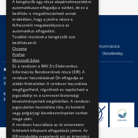
A böngészők egy része alapértelmezettként
automatikusan elfogadja a sütiket, de ez a
beállítás is megváltoztatható annak
érdekében, hogy a jövőre nézve a
felhasználó megakadályozza az
automatikus elfogadást.
© Copyright 2026 BKV Zrt.
További részletek a böngészők süti
beállításairól:
Impresszum
Jogi nyilatkozat
Technikai információk
Chrome
Adatvédelmi politika és tájékoztatások
ÁSZF
Oldaltérkép
Firefox
Microsoft Edge
Ez a rendszer a BKV Zrt Elektronikus
KAPCSOLAT
Információs Rendszerének része (EIR). A
rendszer használatával Ön elfogadja az
Levelezési cím: 1980 Budapest, Pf. 11.
Székhely: 1980 Budapest, Akácfa u. 15.
alábbi feltételeket: A rendszer használata
megfigyelhető, rögzithető es naplózható a
Központi telefonszám: + 36 1 461-65-00
jogszabályi es a szervezet biztonsági
E-mail cím: bkv@bkv.hu
követelményeinek megfelelően. A rendszer
jogosulatlan használata tilos, és büntető
vagy polgárjogi következményeket vonhat
maga után.
A rendszer használata az itt ismertetett
feltételek kifejezett elfogadását jelenti. Az
EIR mindaddig megjeleníti ezt az értesitést,