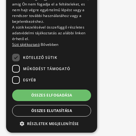
amig Ön nem fogadja el a feltételeket, es
nem hajt végre egyértelmű lépést vagy a
rendszer további használatához vagy a
bejelentkezéshez.
A sütik kezelésével összefüggő részletes
adatvédelmi tájékoztatás az alábbi linken
érhető el.
Süti tájékoztató
Bővebben
KÖTELEZŐ SÜTIK
MŰKÖDÉST TÁMOGATÓ
EGYÉB
ÖSSZES ELFOGADÁSA
ÖSSZES ELUTASÍTÁSA
RÉSZLETEK MEGJELENÍTÉSE