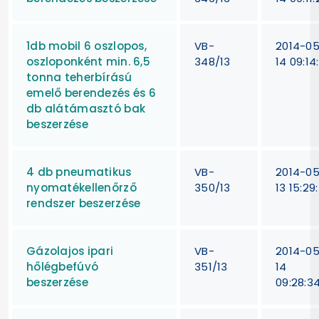
1db mobil 6 oszlopos,
VB-
2014-0
oszloponként min. 6,5
348/13
14 09:14
tonna teherbírású
emelő berendezés és 6
db alátámasztó bak
beszerzése
4 db pneumatikus
VB-
2014-0
nyomatékellenőrző
350/13
13 15:29
rendszer beszerzése
Gázolajos ipari
VB-
2014-0
hőlégbefúvó
351/13
14
beszerzése
09:28:3