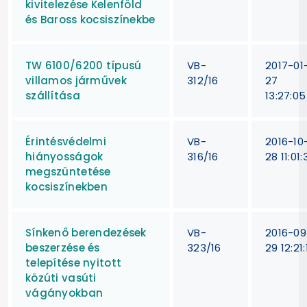
kivitelezése Kelenföld
és Baross kocsiszínekbe
TW 6100/6200 típusú
VB-
2017-01
villamos járművek
312/16
27
szállítása
13:27:05
Érintésvédelmi
VB-
2016-10
hiányosságok
316/16
28 11:01:
megszüntetése
kocsiszínekben
Sínkenő berendezések
VB-
2016-09
beszerzése és
323/16
29 12:21:
telepítése nyitott
közúti vasúti
vágányokban