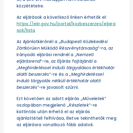
közzétételre.
Az eljárások a következő linken érhetők el:
https://ekr.gov.hu/portal/kozbeszerzes/eljara
sok/lista
Az Ajánlatkérőnél a „
Budapesti Közlekedési
Zártkörűen Működő Részvénytársaság
”-ra, az
Irányadó eljárási rendnél a „N
emzeti
eljárásrend
”-re, az Eljárás fajtájánál a
„
Meghirdetéssel induló tárgyalásos értékhatár
alatti beszerzés
”-re és a „
Meghirdetéssel
induló tárgyalás nélküli értékhatár alatti
beszerzés
”-re javasolt szűrni.
Ezt követően az adott eljárás „
Műveletek
”
oszlopában megjelenő „
Részletek
”-re
kattintás után érhető el az eljárás
ajánlattételi felhívása, illetve tekinthetők meg
az eljárásra vonatkozó főbb adatok.