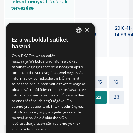
felépítményváltásának
tervezése
×
4 db használt,
VB-
2016-11-
alacsonypadlós, diesel
440/16
14:59:5
Ez a weboldal sütiket
üzemű csuklós
HUNGARIAN
használ
autóbusz beszerzése
ENGLISH
Ön a BKV Zrt. weboldalát
használja.Weboldalunk információkat
tárolhat vagy gyűjthet be a böngészőjéről,
amit az oldal sütik segítségével végez. Az
információk vonatkozhatnak Önre mint
Előző
1
2
...
14
15
16
felhasználóra, a használt eszközre vagy az
oldal elvárt működésének biztosítására. Az
információ nem alkalmas az Ön közvetlen
17
18
19
20
21
22
23
azonosítására, de segítségével Ön
személyre szabottabb internetélményhez
Következő
jut. Ön dönti el, hogy engedélyezi-e sütik
használatát. Az alábbiakban Ön
kiválaszthatja azon sütiket, amelyeknek
kezeléséhez hozzájárul.