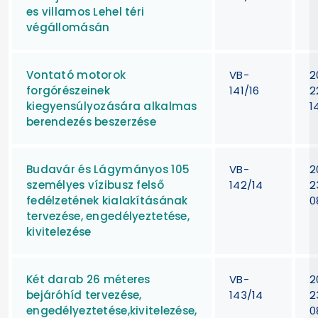
es villamos Lehel téri
végállomásán
Vontató motorok
VB-
2
forgórészeinek
141/16
2
kiegyensúlyozására alkalmas
1
berendezés beszerzése
Budavár és Lágymányos 105
VB-
2
személyes vízibusz felső
142/14
2
fedélzetének kialakításának
0
tervezése, engedélyeztetése,
kivitelezése
Két darab 26 méteres
VB-
2
bejáróhíd tervezése,
143/14
2
engedélyeztetése,kivitelezése,
0