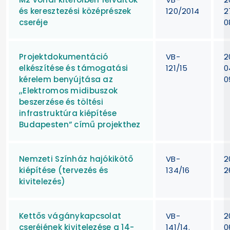
és keresztezési középrészek
120/2014
2
cseréje
0
Projektdokumentáció
VB-
2
elkészítése és támogatási
121/15
0
kérelem benyújtása az
0
„Elektromos midibuszok
beszerzése és töltési
infrastruktúra kiépítése
Budapesten” című projekthez
Nemzeti Színház hajókikötő
VB-
2
kiépítése (tervezés és
134/16
2
kivitelezés)
Kettős vágánykapcsolat
VB-
2
cseréjének kivitelezése a 14-
141/14.
0