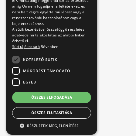
EIR mindaddig megjeleníti ezt az értesitést,
amig Ön nem fogadja el a feltételeket, es
nem hajt végre egyértelmű lépést vagy a
rendszer további használatához vagy a
bejelentkezéshez.
A sütik kezelésével összefüggő részletes
adatvédelmi tájékoztatás az alábbi linken
érhető el.
Süti tájékoztató
Bővebben
KÖTELEZŐ SÜTIK
MŰKÖDÉST TÁMOGATÓ
EGYÉB
ÖSSZES ELFOGADÁSA
ÖSSZES ELUTASÍTÁSA
RÉSZLETEK MEGJELENÍTÉSE