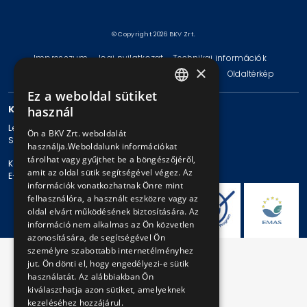
© Copyright 2026 BKV Zrt.
Impresszum
Jogi nyilatkozat
Technikai információk
×
Adatvédelmi politika és tájékoztatások
ÁSZF
Oldaltérkép
Ez a weboldal sütiket
HUNGARIAN
KAPCSOLAT
használ
ENGLISH
Levelezési cím: 1980 Budapest, Pf. 11.
Ön a BKV Zrt. weboldalát
Székhely: 1980 Budapest, Akácfa u. 15.
használja.Weboldalunk információkat
tárolhat vagy gyűjthet be a böngészőjéről,
Központi telefonszám: + 36 1 461-65-00
amit az oldal sütik segítségével végez. Az
E-mail cím: bkv@bkv.hu
információk vonatkozhatnak Önre mint
felhasználóra, a használt eszközre vagy az
oldal elvárt működésének biztosítására. Az
információ nem alkalmas az Ön közvetlen
azonosítására, de segítségével Ön
személyre szabottabb internetélményhez
jut. Ön dönti el, hogy engedélyezi-e sütik
használatát. Az alábbiakban Ön
kiválaszthatja azon sütiket, amelyeknek
kezeléséhez hozzájárul.