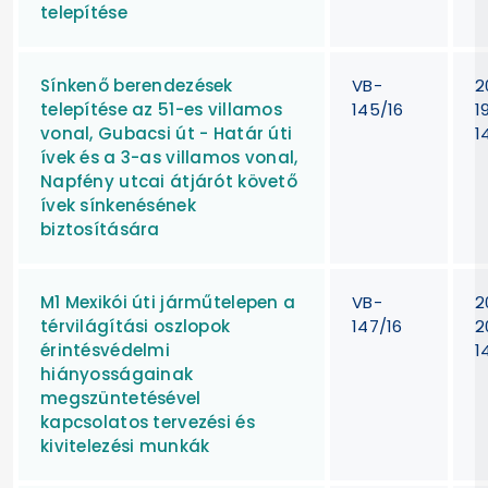
telepítése
Sínkenő berendezések
VB-
2
telepítése az 51-es villamos
145/16
1
vonal, Gubacsi út - Határ úti
1
ívek és a 3-as villamos vonal,
Napfény utcai átjárót követő
ívek sínkenésének
biztosítására
M1 Mexikói úti járműtelepen a
VB-
2
térvilágítási oszlopok
147/16
2
érintésvédelmi
1
hiányosságainak
megszüntetésével
kapcsolatos tervezési és
kivitelezési munkák