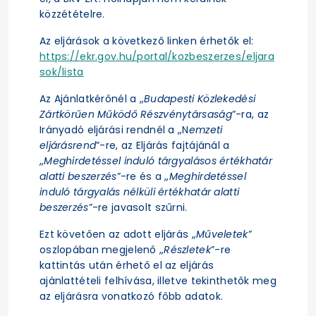
közzétételre.
Az eljárások a következő linken érhetők el:
https://ekr.gov.hu/portal/kozbeszerzes/eljara
sok/lista
Az Ajánlatkérőnél a „
Budapesti Közlekedési
Zártkörűen Működő Részvénytársaság
”-ra, az
Irányadó eljárási rendnél a „N
emzeti
eljárásrend
”-re, az Eljárás fajtájánál a
„
Meghirdetéssel induló tárgyalásos értékhatár
alatti beszerzés
”-re és a „
Meghirdetéssel
induló tárgyalás nélküli értékhatár alatti
beszerzés
”-re javasolt szűrni.
Ezt követően az adott eljárás „
Műveletek
”
oszlopában megjelenő „
Részletek
”-re
kattintás után érhető el az eljárás
ajánlattételi felhívása, illetve tekinthetők meg
az eljárásra vonatkozó főbb adatok.