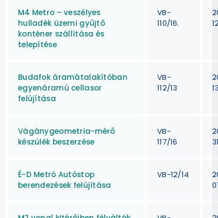
M4 Metro – veszélyes
VB-
2
hulladék üzemi gyűjtő
110/16.
1
konténer szállítása és
telepítése
Budafok áramátalakítóban
VB-
2
egyenáramú cellasor
112/13
1
felújítása
Vágánygeometria-mérő
VB-
2
készülék beszerzése
117/16
3
É-D Metró Autóstop
VB-12/14
2
berendezések felújítása
0
M2 vonal kitérőiben félváltók
VB-
2