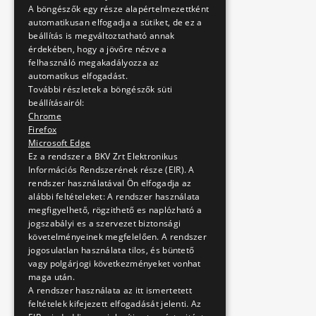
A böngészők egy része alapértelmezettként
automatikusan elfogadja a sütiket, de ez a
beállítás is megváltoztatható annak
érdekében, hogy a jövőre nézve a
felhasználó megakadályozza az
automatikus elfogadást.
További részletek a böngészők süti
beállításairól:
Chrome
Firefox
Microsoft Edge
Ez a rendszer a BKV Zrt Elektronikus
Információs Rendszerének része (EIR). A
rendszer használatával Ön elfogadja az
alábbi feltételeket: A rendszer használata
megfigyelhető, rögzithető es naplózható a
jogszabályi es a szervezet biztonsági
követelményeinek megfelelően. A rendszer
jogosulatlan használata tilos, és büntető
vagy polgárjogi következményeket vonhat
maga után.
A rendszer használata az itt ismertetett
feltételek kifejezett elfogadását jelenti. Az