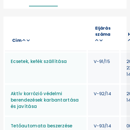
Eljárás
száma
Cím
Ecsetek, kefék szállítása
V-91/15
2
2
1
Aktív korrózió védelmi
V-92/14
2
berendezések karbantartása
1
és javítása
Tetőautomata beszerzése
V-93/14
0