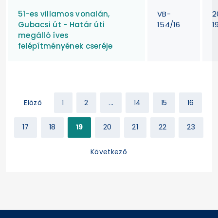
51-es villamos vonalán,
VB-
2
Gubacsi út - Határ úti
154/16
1
megálló íves
felépítményének cseréje
Előző
1
2
...
14
15
16
17
18
19
20
21
22
23
Következő