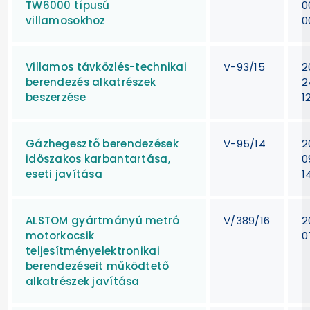
TW6000 típusú
0
villamosokhoz
0
Villamos távközlés-technikai
V-93/15
2
berendezés alkatrészek
2
beszerzése
1
Gázhegesztő berendezések
V-95/14
2
időszakos karbantartása,
0
eseti javítása
1
ALSTOM gyártmányú metró
V/389/16
2
motorkocsik
0
teljesítményelektronikai
berendezéseit működtető
alkatrészek javítása