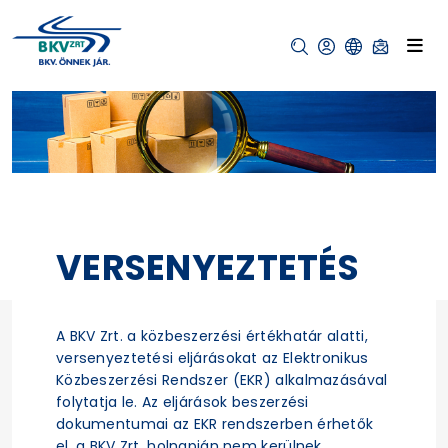
VERSENYEZTETÉS
A BKV Zrt. a közbeszerzési értékhatár alatti,
versenyeztetési eljárásokat az Elektronikus
Közbeszerzési Rendszer (EKR) alkalmazásával
folytatja le. Az eljárások beszerzési
dokumentumai az EKR rendszerben érhetők
el, a BKV Zrt. holnapján nem kerülnek