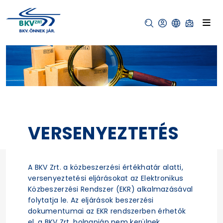
VERSENYEZTETÉS
A BKV Zrt. a közbeszerzési értékhatár alatti,
versenyeztetési eljárásokat az Elektronikus
Közbeszerzési Rendszer (EKR) alkalmazásával
folytatja le. Az eljárások beszerzési
dokumentumai az EKR rendszerben érhetők
el, a BKV Zrt. holnapján nem kerülnek