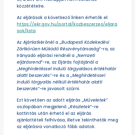
közzétételre.
Az eljárások a következő linken érhetők el:
https://ekr.gov.hu/portal/kozbeszerzes/eljara
sok/lista
Az Ajánlatkérőnél a „
Budapesti Közlekedési
Zártkörűen Működő Részvénytársaság
”-ra, az
Irányadó eljárási rendnél a „N
emzeti
eljárásrend
”-re, az Eljárás fajtájánál a
„
Meghirdetéssel induló tárgyalásos értékhatár
alatti beszerzés
”-re és a „
Meghirdetéssel
induló tárgyalás nélküli értékhatár alatti
beszerzés
”-re javasolt szűrni.
Ezt követően az adott eljárás „
Műveletek
”
oszlopában megjelenő „
Részletek
”-re
kattintás után érhető el az eljárás
ajánlattételi felhívása, illetve tekinthetők meg
az eljárásra vonatkozó főbb adatok.