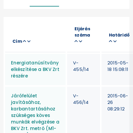
Eljárás
száma
Határidő
Cím
Energiatanúsítvány
V-
2015-05-
elkészítése a BKV Zrt
455/14
18 15:08:11
részére
Járófelület
V-
2015-06-
javításához,
456/14
26
karbantartásához
08:29:12
szükséges köves
munkák elvégzése a
BKV Zrt. metró (M1-