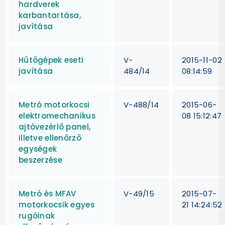
hardverek
karbantartása,
javítása
Hűtőgépek eseti
V-
2015-11-02
javítása
484/14
08:14:59
Metró motorkocsi
V-488/14
2015-06-
elektromechanikus
08 15:12:47
ajtóvezérlő panel,
illetve ellenőrző
egységek
beszerzése
Metró és MFAV
V-49/15
2015-07-
motorkocsik egyes
21 14:24:52
rugóinak