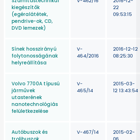
Számítástechnikai
V-462/16
2016-12-
kiegészítők
22
(egéralátétek,
09:53:15
pendrive-ok, CD,
DVD lemezek)
Sínek hosszirányú
V-
2016-12-12
folytonosságának
464/2016
08:25:30
helyreállítása
Volvo 7700A típusú
V-
2015-03-
járművek
465/14
12 13:43:54
utasterének
nanotechnológiás
felületkezelése
Autóbuszok és
V-467/14
2015-02-
trolibuszok
06