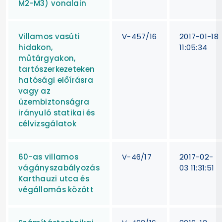
M2-M3) vonalain
Villamos vasúti
V-457/16
2017-01-18
hidakon,
11:05:34
műtárgyakon,
tartószerkezeteken
hatósági előírásra
vagy az
üzembiztonságra
irányuló statikai és
célvizsgálatok
60-as villamos
V-46/17
2017-02-
vágányszabályozás
03 11:31:51
Karthauzi utca és
végállomás között