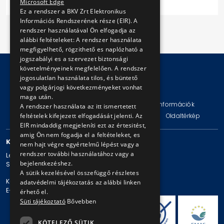
Microsoft Edge
Ez a rendszer a BKV Zrt Elektronikus
Információs Rendszerének része (EIR). A
rendszer használatával Ön elfogadja az
alábbi feltételeket: A rendszer használata
megfigyelhető, rögzithető es naplózható a
jogszabályi es a szervezet biztonsági
követelményeinek megfelelően. A rendszer
jogosulatlan használata tilos, és büntető
vagy polgárjogi következményeket vonhat
© Copyright 2026 BKV Zrt.
maga után.
Impresszum
Jogi nyilatkozat
Technikai információk
A rendszer használata az itt ismertetett
feltételek kifejezett elfogadását jelenti. Az
Adatvédelmi politika és tájékoztatások
ÁSZF
Oldaltérkép
EIR mindaddig megjeleníti ezt az értesitést,
amig Ön nem fogadja el a feltételeket, es
KAPCSOLAT
nem hajt végre egyértelmű lépést vagy a
rendszer további használatához vagy a
Levelezési cím: 1980 Budapest, Pf. 11.
bejelentkezéshez.
Székhely: 1980 Budapest, Akácfa u. 15.
A sütik kezelésével összefüggő részletes
Központi telefonszám: + 36 1 461-65-00
adatvédelmi tájékoztatás az alábbi linken
E-mail cím: bkv@bkv.hu
érhető el.
Süti tájékoztató
Bővebben
KÖTELEZŐ SÜTIK