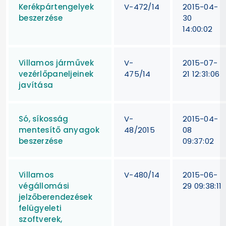
Kerékpártengelyek
V-472/14
2015-04-
beszerzése
30
14:00:02
Villamos járművek
V-
2015-07-
vezérlőpaneljeinek
475/14
21 12:31:06
javítása
Só, síkosság
V-
2015-04-
mentesítő anyagok
48/2015
08
beszerzése
09:37:02
Villamos
V-480/14
2015-06-
végállomási
29 09:38:11
jelzőberendezések
felügyeleti
szoftverek,