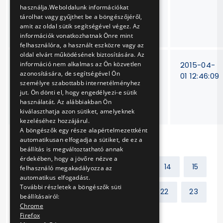
használja.Weboldalunk információkat
kettő éven
tárolhat vagy gyűjthet be a böngészőjéről,
keresztüli
amit az oldal sütik segítségével végez. Az
felügyeleti auditja
információk vonatkozhatnak Önre mint
felhasználóra, a használt eszközre vagy az
oldal elvárt működésének biztosítására. Az
M3 vonal Kőbánya-
V-5/15
2015-04-
információ nem alkalmas az Ön közvetlen
azonosítására, de segítségével Ön
Kispest állomás
01 12:46:09
személyre szabottabb internetélményhez
hírközlési
jut. Ön dönti el, hogy engedélyezi-e sütik
rendszereinek
használatát. Az alábbiakban Ön
javítása
kiválaszthatja azon sütiket, amelyeknek
kezeléséhez hozzájárul.
A böngészők egy része alapértelmezettként
automatikusan elfogadja a sütiket, de ez a
beállítás is megváltoztatható annak
érdekében, hogy a jövőre nézve a
Előző
1
2
...
13
14
15
felhasználó megakadályozza az
automatikus elfogadást.
További részletek a böngészők süti
16
17
18
19
...
22
23
beállításairól:
Chrome
Firefox
Következő