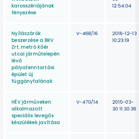
karosszériájának
12:54:04
fényezése
Nyílászárók
V-468/16
2016-12-13
beszerzése a BKV
10:23:19
Zrt. metró Kőér
utcai járműtelepén
lévő
pályafenntartási
épület új
függönyfalának
HÉV járműveken
V-470/14
2015-03-
alkalmazott
30 11:30:36
speciális levegős
készülékek javítása