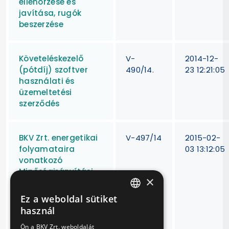
ellenőrzése és
javítása, rugók
beszerzése
Követeléskezelő
V-
2014-12-
(pótdíj) szoftver
490/14.
23 12:21:05
használati és
üzemeltetési
szerződés
BKV Zrt. energetikai
V-497/14
2015-02-
folyamataira
03 13:12:05
vonatkozó
Minőségirányítási
×
rendszer MSZ EN ISO
9001:2009. számú
Ez a weboldal sütiket
HUNGARIAN
szabványnak
használ
megfelelő Tanúsító
ENGLISH
auditja, valamint
Ön a BKV Zrt. weboldalát