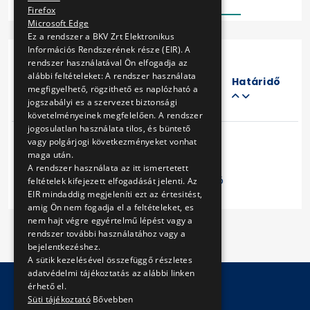
Firefox
Microsoft Edge
Ez a rendszer a BKV Zrt Elektronikus
Információs Rendszerének része (EIR). A
rendszer használatával Ön elfogadja az
Eljárás
alábbi feltételeket: A rendszer használata
száma
Határidő
megfigyelhető, rögzithető es naplózható a
Cím
jogszabályi es a szervezet biztonsági
követelményeinek megfelelően. A rendszer
jogosulatlan használata tilos, és büntető
vagy polgárjogi következményeket vonhat
maga után.
A rendszer használata az itt ismertetett
Előző
1
Következő
feltételek kifejezett elfogadását jelenti. Az
EIR mindaddig megjeleníti ezt az értesitést,
amig Ön nem fogadja el a feltételeket, es
nem hajt végre egyértelmű lépést vagy a
rendszer további használatához vagy a
bejelentkezéshez.
A sütik kezelésével összefüggő részletes
adatvédelmi tájékoztatás az alábbi linken
érhető el.
Süti tájékoztató
Bővebben
© Copyright 2026 BKV Zrt.