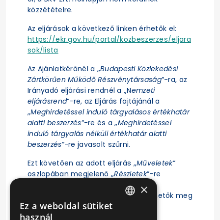
közzétételre.
Az eljárások a következő linken érhetők el:
https://ekr.gov.hu/portal/kozbeszerzes/eljara
sok/lista
Az Ajánlatkérőnél a „
Budapesti Közlekedési
Zártkörűen Működő Részvénytársaság
”-ra, az
Irányadó eljárási rendnél a „N
emzeti
eljárásrend
”-re, az Eljárás fajtájánál a
„
Meghirdetéssel induló tárgyalásos értékhatár
alatti beszerzés
”-re és a „
Meghirdetéssel
induló tárgyalás nélküli értékhatár alatti
beszerzés
”-re javasolt szűrni.
Ezt követően az adott eljárás „
Műveletek
”
oszlopában megjelenő „
Részletek
”-re
kattintás után érhető el az eljárás
×
ajánlattételi felhívása, illetve tekinthetők meg
Ez a weboldal sütiket
az eljárásra vonatkozó főbb adatok.
HUNGARIAN
használ