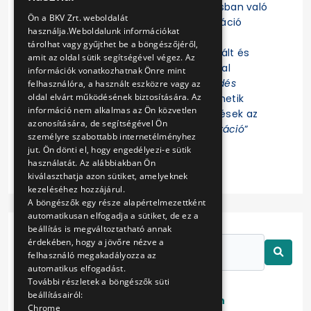
Felhívjuk a figyelmet, hogy az eljárásban való
ENGLISH
Ön a BKV Zrt. weboldalát
részvételhez az EKR-be való regisztráció
használja.Weboldalunk információkat
szükséges! Az eljárás további
tárolhat vagy gyűjthet be a böngészőjéről,
dokumentumait az EKR-ben regisztrált és
amit az oldal sütik segítségével végez. Az
ajánlat összeállítására jogosultsággal
információk vonatkozhatnak Önre mint
rendelkező Felhasználók az „
Érdeklődés
felhasználóra, a használt eszközre vagy az
oldal elvárt működésének biztosítására. Az
jelzése
” funkció indítása után tekinthetik
információ nem alkalmas az Ön közvetlen
meg. Az eljárással kapcsolatos kérdések az
azonosítására, de segítségével Ön
EKR-ben erre létrehozott „
Kommunikáció
”
személyre szabottabb internetélményhez
felületen tehetők fel.
jut. Ön dönti el, hogy engedélyezi-e sütik
használatát. Az alábbiakban Ön
kiválaszthatja azon sütiket, amelyeknek
kezeléséhez hozzájárul.
A böngészők egy része alapértelmezettként
automatikusan elfogadja a sütiket, de ez a
beállítás is megváltoztatható annak
érdekében, hogy a jövőre nézve a
felhasználó megakadályozza az
automatikus elfogadást.
További részletek a böngészők süti
beállításairól:
Lezárt
Folyamatban
Chrome