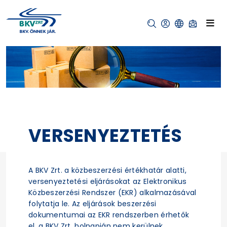
VERSENYEZTETÉS
A BKV Zrt. a közbeszerzési értékhatár alatti,
versenyeztetési eljárásokat az Elektronikus
Közbeszerzési Rendszer (EKR) alkalmazásával
folytatja le. Az eljárások beszerzési
dokumentumai az EKR rendszerben érhetők
el, a BKV Zrt. holnapján nem kerülnek