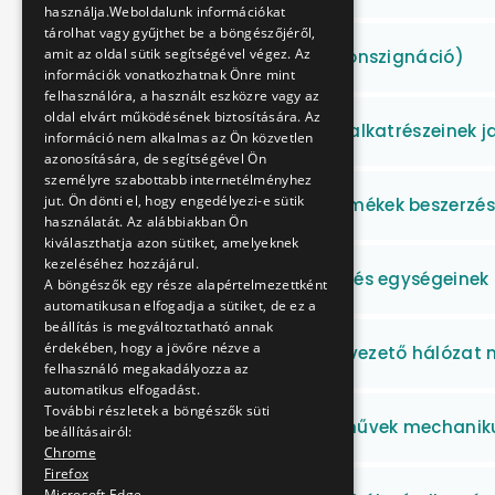
használja.Weboldalunk információkat
tárolhat vagy gyűjthet be a böngészőjéről,
amit az oldal sütik segítségével végez. Az
Ékszíjak beszerzése (konszignáció)
információk vonatkozhatnak Önre mint
felhasználóra, a használt eszközre vagy az
oldal elvárt működésének biztosítására. Az
Ventilátor kuplung és alkatrészeinek j
információ nem alkalmas az Ön közvetlen
azonosítására, de segítségével Ön
személyre szabottabb internetélményhez
jut. Ön dönti el, hogy engedélyezi-e sütik
Műszaki műanyag termékek beszerzé
használatát. Az alábbiakban Ön
kiválaszthatja azon sütiket, amelyeknek
kezeléséhez hozzájárul.
Jegykezelő készülékek és egységeinek
A böngészők egy része alapértelmezettként
automatikusan elfogadja a sütiket, de ez a
beállítás is megváltoztatható annak
érdekében, hogy a jövőre nézve a
M2 metróvonal visszavezető hálózat
felhasználó megakadályozza az
automatikus elfogadást.
További részletek a böngészők süti
Metró és Villamos járművek mechaniku
beállításairól:
Chrome
Firefox
Microsoft Edge