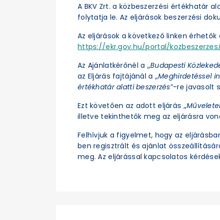
A BKV Zrt. a közbeszerzési értékhatár a
folytatja le. Az eljárások beszerzési d
Az eljárások a következő linken érhetők e
https://ekr.gov.hu/portal/kozbeszerzes/
Az Ajánlatkérőnél a „
Budapesti Közleked
az Eljárás fajtájánál a „
Meghirdetéssel in
értékhatár alatti beszerzés
”-re javasolt s
Ezt követően az adott eljárás „
Művelete
illetve tekinthetők meg az eljárásra vo
Felhívjuk a figyelmet, hogy az eljárásb
ben regisztrált és ajánlat összeállításá
meg. Az eljárással kapcsolatos kérdések