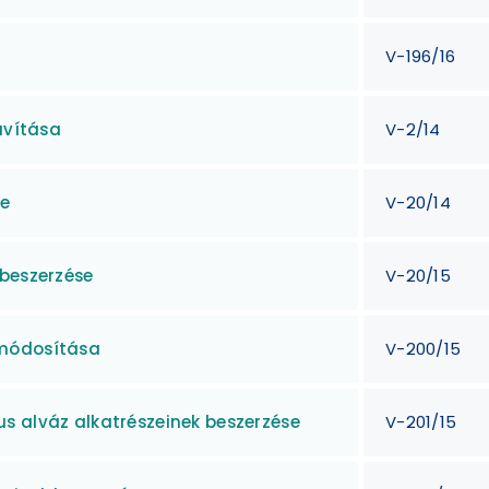
V-196/16
avítása
V-2/14
se
V-20/14
 beszerzése
V-20/15
 módosítása
V-200/15
s alváz alkatrészeinek beszerzése
V-201/15