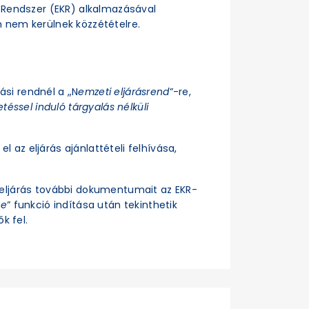
si Rendszer (EKR) alkalmazásával
n nem kerülnek közzétételre.
rási rendnél a „N
emzeti eljárásrend
”-re,
téssel induló tárgyalás nélküli
el az eljárás ajánlattételi felhívása,
z eljárás további dokumentumait az EKR-
se
” funkció indítása után tekinthetik
k fel.