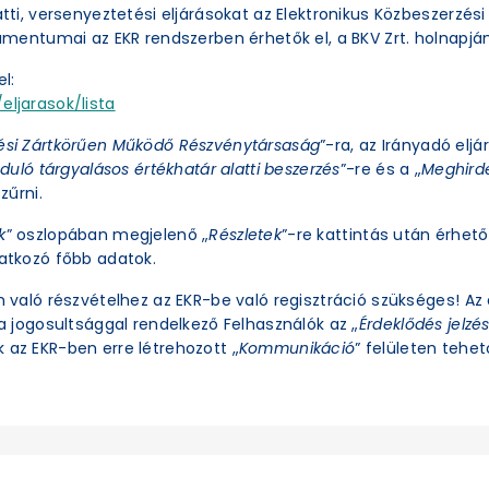
latti, versenyeztetési eljárásokat az Elektronikus Közbeszerzé
okumentumai az EKR rendszerben érhetők el, a BKV Zrt. holnapjá
l:
eljarasok/lista
ési Zártkörűen Működő Részvénytársaság
”-ra, az Irányadó eljá
duló tárgyalásos értékhatár alatti beszerzés
”-re és a „
Meghirde
zűrni.
k
” oszlopában megjelenő „
Részletek
”-re kattintás után érhető 
natkozó főbb adatok.
an való részvételhez az EKR-be való regisztráció szükséges! A
ra jogosultsággal rendelkező Felhasználók az „
Érdeklődés jelzé
 az EKR-ben erre létrehozott „
Kommunikáció
” felületen tehető