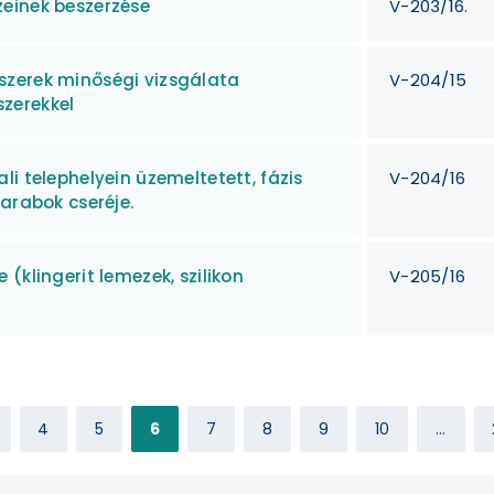
einek beszerzése
V-203/16.
szerek minőségi vizsgálata
V-204/15
zerekkel
i telephelyein üzemeltetett, fázis
V-204/16
arabok cseréje.
(klingerit lemezek, szilikon
V-205/16
4
5
6
7
8
9
10
...