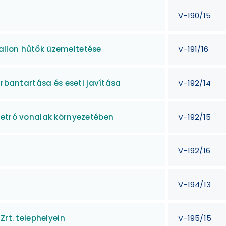
V-190/15
llon hűtők üzemeltetése
V-191/16
arbantartása és eseti javítása
V-192/14
metró vonalak környezetében
V-192/15
V-192/16
V-194/13
Zrt. telephelyein
V-195/15