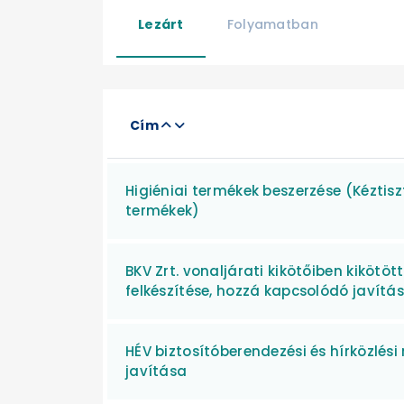
Lezárt
Folyamatban
Cím
Higiéniai termékek beszerzése (Kéztis
termékek)
BKV Zrt. vonaljárati kikötőiben kiköt
felkészítése, hozzá kapcsolódó javításo
HÉV biztosítóberendezési és hírközlési
javítása