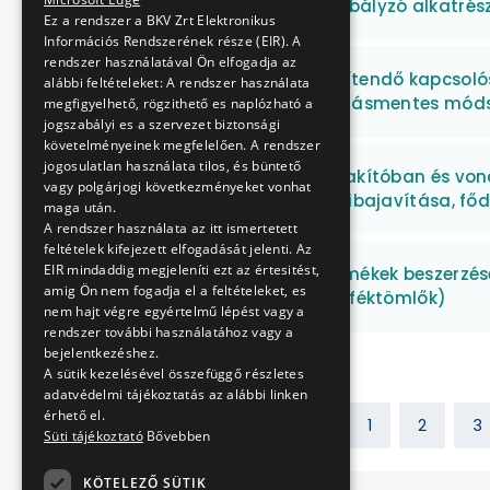
Elektromos gáztávszabályzó alkatrész
Ez a rendszer a BKV Zrt Elektronikus
Információs Rendszerének része (EIR). A
rendszer használatával Ön elfogadja az
Metró vonalakra beépítendő kapcsoló
alábbi feltételeket: A rendszer használata
roncsolásos és roncsolásmentes móds
megfigyelhető, rögzithető es naplózható a
jogszabályi es a szervezet biztonsági
követelményeinek megfelelően. A rendszer
jogosulatlan használata tilos, és büntető
BKV Zrt. HÉV áramátalakítóban és vonal
vagy polgárjogi következményeket vonhat
javító berendezések, hibajavítása, főd
maga után.
A rendszer használata az itt ismertetett
feltételek kifejezett elfogadását jelenti. Az
EIR mindaddig megjeleníti ezt az értesitést,
Műszaki gumiipari termékek beszerzése 
amig Ön nem fogadja el a feltételeket, es
gumicsövek, lég és légféktömlők)
nem hajt végre egyértelmű lépést vagy a
rendszer további használatához vagy a
bejelentkezéshez.
A sütik kezelésével összefüggő részletes
adatvédelmi tájékoztatás az alábbi linken
érhető el.
Előző
1
2
3
Süti tájékoztató
Bővebben
KÖTELEZŐ SÜTIK