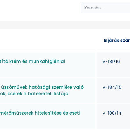
Eljárás sz
ztító krém és munkahigiéniai
V-181/16
ött úszóművek hatósági szemlére való
V-184/15
k, cserék hibafelvételi listája
 mérőműszerek hitelesítése és eseti
V-188/14