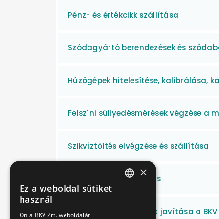
Pénz- és értékcikk szállítása
Szódagyártó berendezések és szódaba
Húzógépek hitelesítése, kalibrálása, k
Felszíni süllyedésmérések végzése a 
Szikvíztöltés elvégzése és szállítása
×
Rovar- és rágcsálóirtás
Ez a weboldal sütiket
HUNGARIAN
használ
ENGLISH
Különféle irodabútorok javítása a BKV 
Ön a BKV Zrt. weboldalát