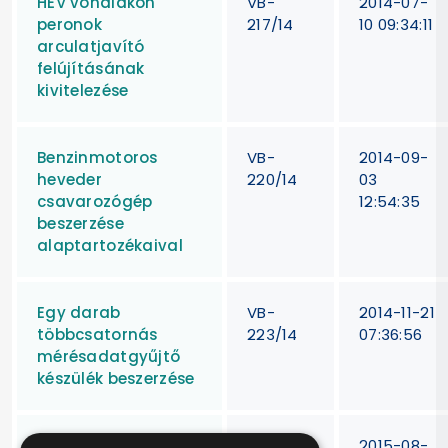
HÉV vonalakon
VB-
2014-07-
peronok
217/14
10 09:34:11
arculatjavító
felújításának
kivitelezése
Benzinmotoros
VB-
2014-09-
heveder
220/14
03
csavarozógép
12:54:35
beszerzése
alaptartozékaival
Egy darab
VB-
2014-11-21
többcsatornás
223/14
07:36:56
mérésadatgyűjtő
készülék beszerzése
KÖZOP
VB-
2015-08-