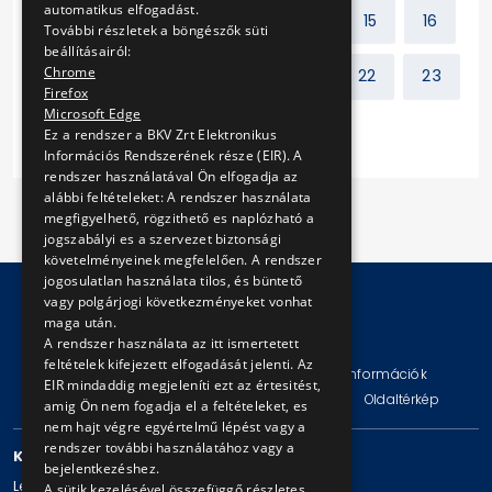
automatikus elfogadást.
Előző
1
2
...
14
15
16
További részletek a böngészők süti
beállításairól:
Chrome
17
18
19
20
21
22
23
Firefox
Microsoft Edge
Következő
Ez a rendszer a BKV Zrt Elektronikus
Információs Rendszerének része (EIR). A
rendszer használatával Ön elfogadja az
alábbi feltételeket: A rendszer használata
megfigyelhető, rögzithető es naplózható a
jogszabályi es a szervezet biztonsági
követelményeinek megfelelően. A rendszer
jogosulatlan használata tilos, és büntető
vagy polgárjogi következményeket vonhat
maga után.
© Copyright 2026 BKV Zrt.
A rendszer használata az itt ismertetett
feltételek kifejezett elfogadását jelenti. Az
Impresszum
Jogi nyilatkozat
Technikai információk
EIR mindaddig megjeleníti ezt az értesitést,
Adatvédelmi politika és tájékoztatások
ÁSZF
Oldaltérkép
amig Ön nem fogadja el a feltételeket, es
nem hajt végre egyértelmű lépést vagy a
rendszer további használatához vagy a
KAPCSOLAT
bejelentkezéshez.
Levelezési cím: 1980 Budapest, Pf. 11.
A sütik kezelésével összefüggő részletes