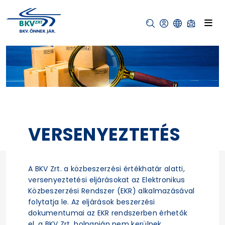
VERSENYEZTETÉS
A BKV Zrt. a közbeszerzési értékhatár alatti,
versenyeztetési eljárásokat az Elektronikus
Közbeszerzési Rendszer (EKR) alkalmazásával
folytatja le. Az eljárások beszerzési
dokumentumai az EKR rendszerben érhetők
el, a BKV Zrt. holnapján nem kerülnek