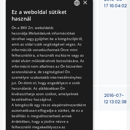
×
finanszírozás
223/15
17 16:04:02
Ez a weboldal sütiket
megszerzése
HUNGARIAN
használ
érdekében Részletes
ENGLISH
Megvalósíthatósági
Ön a BKV Zrt. weboldalát
Tanulmány
használja.Weboldalunk információkat
készítése az
tárolhat vagy gyűjthet be a böngészőjéről,
"Elektromos
amit az oldal sütik segítségével végez. Az
midibuszok
információk vonatkozhatnak Önre mint
felhasználóra, a használt eszközre vagy az
beszerzése és töltési
oldal elvárt működésének biztosítására. Az
infrastruktúra
információ nem alkalmas az Ön közvetlen
kiépítése
azonosítására, de segítségével Ön
Budapesten
személyre szabottabb internetélményhez
jut. Ön dönti el, hogy engedélyezi-e sütik
használatát. Az alábbiakban Ön
kiválaszthatja azon sütiket, amelyeknek
Multifunkciós
VB-
2016-07-
kezeléséhez hozzájárul.
másoló beszerzése
225/16
12 13:02:38
A böngészők egy része alapértelmezettként
automatikusan elfogadja a sütiket, de ez a
beállítás is megváltoztatható annak
érdekében, hogy a jövőre nézve a
felhasználó megakadályozza az