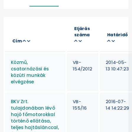
Eljárás
száma
Határidő
Cím
Közmű,
VB-
2014-05-
csatornázási és
154/2012
13 10:47:23
közúti munkák
elvégzése
BKV Zrt.
VB-
2016-07-
tulajdonában lévő
155/16
14 14:22:29
hajó főmotorokkal
történő ellátása,
teljes hajtáslánccal,