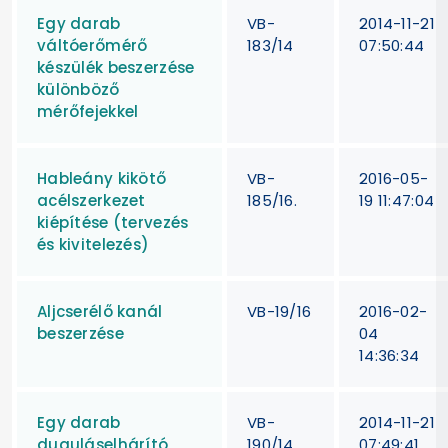
Egy darab
VB-
2014-11-21
váltóerőmérő
183/14
07:50:44
készülék beszerzése
különböző
mérőfejekkel
Hableány kikötő
VB-
2016-05-
acélszerkezet
185/16.
19 11:47:04
kiépítése (tervezés
és kivitelezés)
Aljcserélő kanál
VB-19/16
2016-02-
beszerzése
04
14:36:34
Egy darab
VB-
2014-11-21
duguláselhárító
190/14
07:49:41