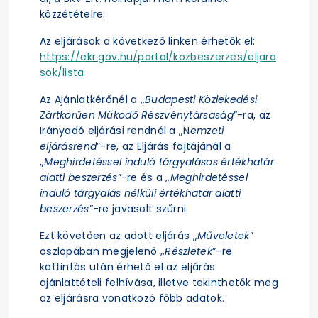
közzétételre.
Az eljárások a következő linken érhetők el:
https://ekr.gov.hu/portal/kozbeszerzes/eljara
sok/lista
Az Ajánlatkérőnél a „
Budapesti Közlekedési
Zártkörűen Működő Részvénytársaság
”-ra, az
Irányadó eljárási rendnél a „N
emzeti
eljárásrend
”-re, az Eljárás fajtájánál a
„
Meghirdetéssel induló tárgyalásos értékhatár
alatti beszerzés
”-re és a „
Meghirdetéssel
induló tárgyalás nélküli értékhatár alatti
beszerzés
”-re javasolt szűrni.
Ezt követően az adott eljárás „
Műveletek
”
oszlopában megjelenő „
Részletek
”-re
kattintás után érhető el az eljárás
ajánlattételi felhívása, illetve tekinthetők meg
az eljárásra vonatkozó főbb adatok.