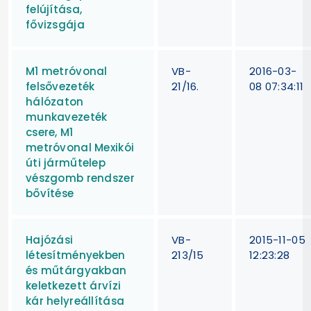
felújítása,
fővizsgája
M1 metróvonal
VB-
2016-03-
felsővezeték
21/16.
08 07:34:11
hálózaton
munkavezeték
csere, M1
metróvonal Mexikói
úti járműtelep
vészgomb rendszer
bővítése
Hajózási
VB-
2015-11-05
létesítményekben
213/15
12:23:28
és műtárgyakban
keletkezett árvízi
kár helyreállítása