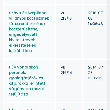
Száva és Szépilona
VB-
2016-07-
villamos kocsiszínek
213/16
08
fűtésrendszerének
14:06:46
korszerűsítése,
engedélyezett
kiviteli tervek
elkészítése és
leszállítása
HÉV vonalakon
VB-
2014-07-
peronok,
216/14
23
gyalogátjárók és
10:06:35
átjárókkal érintett
vágányszakaszok
felújítása