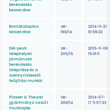
berendezés
beszerzése
Bontókalapács
VB-
2014-11-21
beszerzése
199/14
10:59:22
Dél-pesti
VB-
2015-11-06
telephelyen
205/15
15:01:11
járműmosó
berendezés
telepítése és a
szennyvízkezelő
felújítási munkái
Plasser & Theurer
VB-
2014-07-
gyártmányú vasúti
209/14
17 11:57:23
munkagép