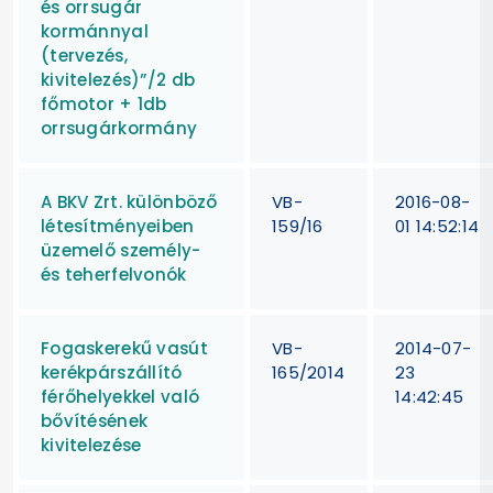
és orrsugár
kormánnyal
(tervezés,
kivitelezés)”/2 db
főmotor + 1db
orrsugárkormány
A BKV Zrt. különböző
VB-
2016-08-
létesítményeiben
159/16
01 14:52:14
üzemelő személy-
és teherfelvonók
Fogaskerekű vasút
VB-
2014-07-
kerékpárszállító
165/2014
23
férőhelyekkel való
14:42:45
bővítésének
kivitelezése