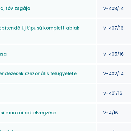
a, fővizsgája
V-408/14
 építendő új típusú komplett ablak
V-407/16
ása
V-405/16
endezések szezonális felügyelete
V-402/14
V-401/16
tási munkáinak elvégzése
V-4/16