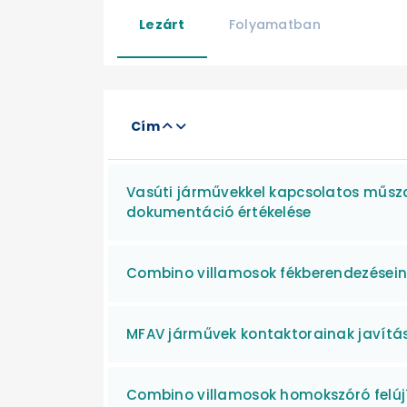
Lezárt
Folyamatban
Cím
Vasúti járművekkel kapcsolatos műsza
dokumentáció értékelése
Combino villamosok fékberendezéseine
MFAV járművek kontaktorainak javítá
Combino villamosok homokszóró felúj