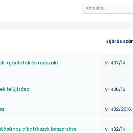
Eljárás sz
ki ajánlatok és műszaki
V-437/14
k felújítása
V-436/16
sa
V-432/2016.
ításához alkatrészek beszerzése
V-432/14