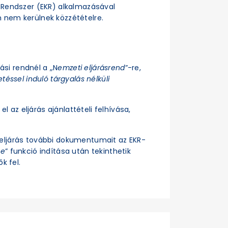
si Rendszer (EKR) alkalmazásával
n nem kerülnek közzétételre.
rási rendnél a „N
emzeti eljárásrend
”-re,
téssel induló tárgyalás nélküli
el az eljárás ajánlattételi felhívása,
z eljárás további dokumentumait az EKR-
se
” funkció indítása után tekinthetik
k fel.