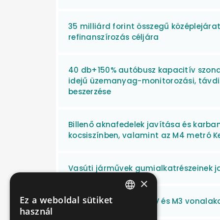
35 milliárd forint összegű középlejárat
refinanszírozás céljára
40 db+150% autóbusz kapacitív szondá
idejű üzemanyag-monitorozási, távdi
beszerzése
Billenő aknafedelek javítása és karb
kocsiszínben, valamint az M4 metró Ke
Vasúti járművek gumialkatrészeinek j
×
Ez a weboldal sütiket
Olajmentesítés a MFAV és M3 vonalak
HUNGARIAN
használ
ENGLISH