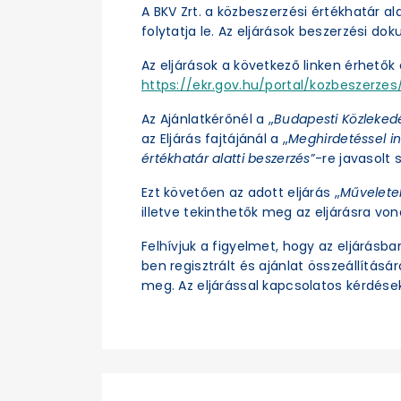
A BKV Zrt. a közbeszerzési értékhatár a
folytatja le. Az eljárások beszerzési d
Az eljárások a következő linken érhetők e
https://ekr.gov.hu/portal/kozbeszerzes/
Az Ajánlatkérőnél a „
Budapesti Közleked
az Eljárás fajtájánál a „
Meghirdetéssel in
értékhatár alatti beszerzés
”-re javasolt s
Ezt követően az adott eljárás „
Művelete
illetve tekinthetők meg az eljárásra vo
Felhívjuk a figyelmet, hogy az eljárásb
ben regisztrált és ajánlat összeállításá
meg. Az eljárással kapcsolatos kérdések