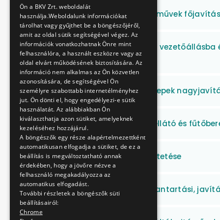
Ön a BKV Zrt. weboldalát
Metró teherszállító járművek főjavítás
használja.Weboldalunk információkat
tárolhat vagy gyűjthet be a böngészőjéről,
amit az oldal sütik segítségével végez. Az
információk vonatkozhatnak Önre mint
MFAV utastérbe illetve, vezetőállásba
felhasználóra, a használt eszközre vagy az
szállítása
oldal elvárt működésének biztosítására. Az
információ nem alkalmas az Ön közvetlen
azonosítására, de segítségével Ön
M1 felszíni szivattyútelepek nagyjavít
személyre szabottabb internetélményhez
jut. Ön dönti el, hogy engedélyezi-e sütik
használatát. Az alábbiakban Ön
kiválaszthatja azon sütiket, amelyeknek
Használati melegvíz-ellátó és fűtőber
kezeléséhez hozzájárul.
A böngészők egy része alapértelmezettként
automatikusan elfogadja a sütiket, de ez a
D14 kompjárat üzemeltetése
beállítás is megváltoztatható annak
érdekében, hogy a jövőre nézve a
felhasználó megakadályozza az
automatikus elfogadást.
Frekvenciaváltók karbantartási, javí
További részletek a böngészők süti
beállításairól:
Chrome