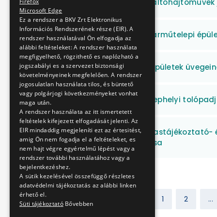
GVM-WSSB villamos váltóhajtóművek 
Firefox
Microsoft Edge
Ez a rendszer a BKV Zrt Elektronikus
Információs Rendszerének része (EIR). A
Angyalföldi villamos járműtelepi épül
rendszer használatával Ön elfogadja az
alábbi feltételeket: A rendszer használata
megfigyelhető, rögzithető es naplózható a
jogszabályi es a szervezet biztonsági
Fehér úti járműtelepi épületek üvegein
követelményeinek megfelelően. A rendszer
jogosulatlan használata tilos, és büntető
vagy polgárjogi következményeket vonhat
Fogaskerekű vasút telephelyi tolópa
maga után.
A rendszer használata az itt ismertetett
feltételek kifejezett elfogadását jelenti. Az
EIR mindaddig megjeleníti ezt az értesitést,
Menetrendi indító-, utastájékoztató-
amig Ön nem fogadja el a feltételeket, es
karbantartása, javítása
nem hajt végre egyértelmű lépést vagy a
rendszer további használatához vagy a
bejelentkezéshez.
A sütik kezelésével összefüggő részletes
adatvédelmi tájékoztatás az alábbi linken
érhető el.
Előző
1
2
...
Süti tájékoztató
Bővebben