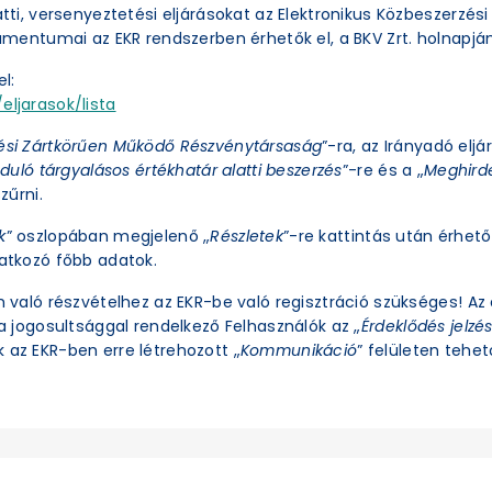
latti, versenyeztetési eljárásokat az Elektronikus Közbeszerzé
okumentumai az EKR rendszerben érhetők el, a BKV Zrt. holnapjá
l:
eljarasok/lista
ési Zártkörűen Működő Részvénytársaság
”-ra, az Irányadó eljá
duló tárgyalásos értékhatár alatti beszerzés
”-re és a „
Meghirde
zűrni.
k
” oszlopában megjelenő „
Részletek
”-re kattintás után érhető 
natkozó főbb adatok.
an való részvételhez az EKR-be való regisztráció szükséges! A
ra jogosultsággal rendelkező Felhasználók az „
Érdeklődés jelzé
 az EKR-ben erre létrehozott „
Kommunikáció
” felületen tehető