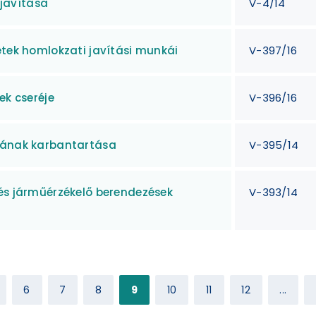
javítása
V-4/14
etek homlokzati javítási munkái
V-397/16
ek cseréje
V-396/16
djának karbantartása
V-395/14
 és járműérzékelő berendezések
V-393/14
6
7
8
9
10
11
12
...