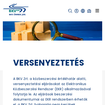
VERSENYEZTETÉS
A BKV Zrt. a közbeszerzési értékhatár alatti,
versenyeztetési eljárásokat az Elektronikus
Közbeszerzési Rendszer (EKR) alkalmazásával
folytatja le. Az eljárások beszerzési
dokumentumai az EKR rendszerben érhetők
el, a BKV Zrt. holnapján nem kerülnek