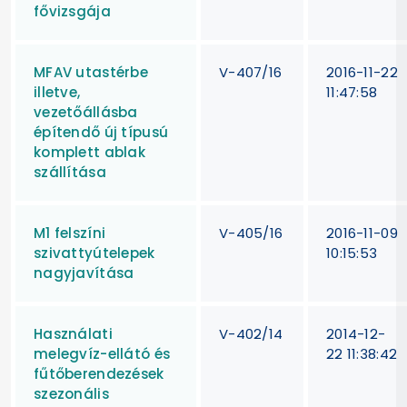
fővizsgája
MFAV utastérbe
V-407/16
2016-11-22
illetve,
11:47:58
vezetőállásba
építendő új típusú
komplett ablak
szállítása
M1 felszíni
V-405/16
2016-11-09
szivattyútelepek
10:15:53
nagyjavítása
Használati
V-402/14
2014-12-
melegvíz-ellátó és
22 11:38:42
fűtőberendezések
szezonális