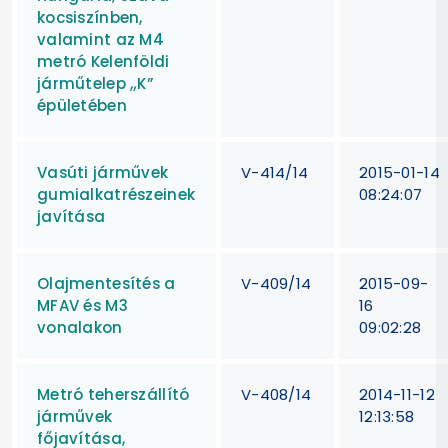
kocsiszínben,
valamint az M4
metró Kelenföldi
járműtelep „K”
épületében
Vasúti járművek
V-414/14
2015-01-14
gumialkatrészeinek
08:24:07
javítása
Olajmentesítés a
V-409/14
2015-09-
MFAV és M3
16
vonalakon
09:02:28
Metró teherszállító
V-408/14
2014-11-12
járművek
12:13:58
főjavítása,