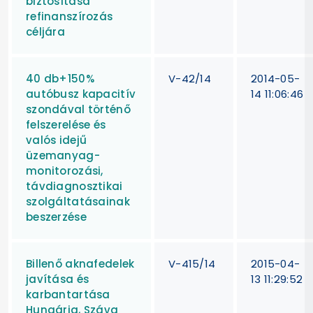
biztosítása
refinanszírozás
céljára
40 db+150%
V-42/14
2014-05-
autóbusz kapacitív
14 11:06:46
szondával történő
felszerelése és
valós idejű
üzemanyag-
monitorozási,
távdiagnosztikai
szolgáltatásainak
beszerzése
Billenő aknafedelek
V-415/14
2015-04-
javítása és
13 11:29:52
karbantartása
Hungária, Száva