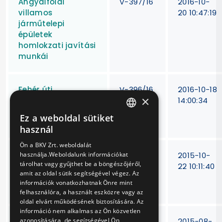
Angyalföldi
V-397/16
2016-10-
villamos
20 10:47:19
járműtelepi
épületek
homlokzati javítási
munkái
Fehér úti
V-396/16
2016-10-18
×
járműtelepi
14:00:34
épületek üvegeinek
Ez a weboldal sütiket
cseréje
HUNGARIAN
használ
ENGLISH
Ön a BKV Zrt. weboldalát
Fogaskerekű vasút
V-395/14
2015-10-
használja.Weboldalunk információkat
tárolhat vagy gyűjthet be a böngészőjéről,
telephelyi
22 10:11:40
amit az oldal sütik segítségével végez. Az
tolópadjának
információk vonatkozhatnak Önre mint
karbantartása
felhasználóra, a használt eszközre vagy az
oldal elvárt működésének biztosítására. Az
információ nem alkalmas az Ön közvetlen
Menetrendi indító-,
V-393/14
2015-08-
azonosítására, de segítségével Ön