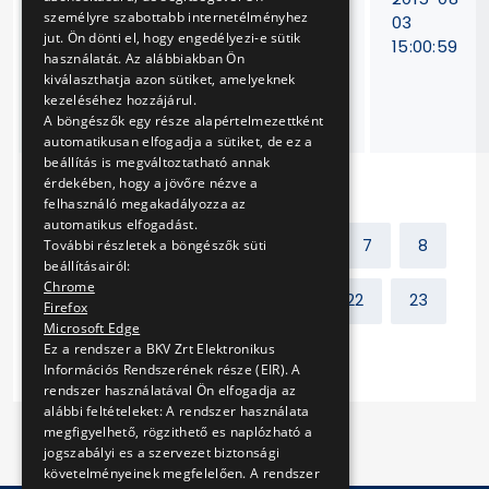
személyre szabottabb internetélményhez
utastájékoztató-
03
jut. Ön dönti el, hogy engedélyezi-e sütik
és járműérzékelő
15:00:59
használatát. Az alábbiakban Ön
berendezések
kiválaszthatja azon sütiket, amelyeknek
karbantartása,
kezeléséhez hozzájárul.
javítása
A böngészők egy része alapértelmezettként
automatikusan elfogadja a sütiket, de ez a
beállítás is megváltoztatható annak
érdekében, hogy a jövőre nézve a
felhasználó megakadályozza az
automatikus elfogadást.
Előző
1
2
...
6
7
8
További részletek a böngészők süti
beállításairól:
Chrome
9
10
11
12
...
22
23
Firefox
Microsoft Edge
Ez a rendszer a BKV Zrt Elektronikus
Következő
Információs Rendszerének része (EIR). A
rendszer használatával Ön elfogadja az
alábbi feltételeket: A rendszer használata
megfigyelhető, rögzithető es naplózható a
jogszabályi es a szervezet biztonsági
követelményeinek megfelelően. A rendszer