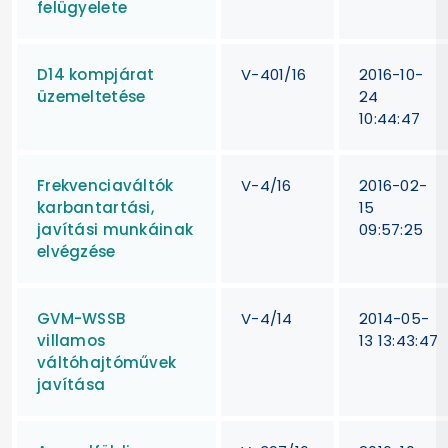
felügyelete
D14 kompjárat
V-401/16
2016-10-
üzemeltetése
24
10:44:47
Frekvenciaváltók
V-4/16
2016-02-
karbantartási,
15
javítási munkáinak
09:57:25
elvégzése
GVM-WSSB
V-4/14
2014-05-
villamos
13 13:43:47
váltóhajtóművek
javítása