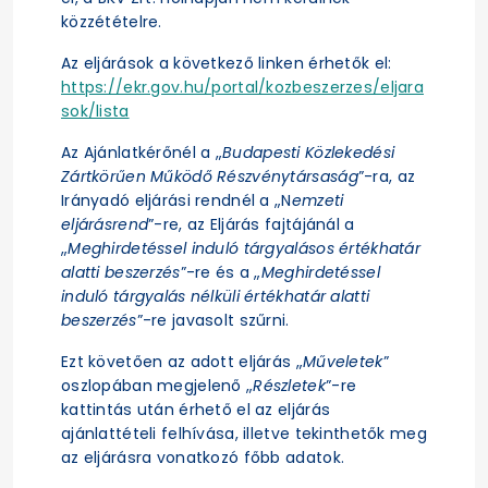
közzétételre.
Az eljárások a következő linken érhetők el:
https://ekr.gov.hu/portal/kozbeszerzes/eljara
sok/lista
Az Ajánlatkérőnél a „
Budapesti Közlekedési
Zártkörűen Működő Részvénytársaság
”-ra, az
Irányadó eljárási rendnél a „N
emzeti
eljárásrend
”-re, az Eljárás fajtájánál a
„
Meghirdetéssel induló tárgyalásos értékhatár
alatti beszerzés
”-re és a „
Meghirdetéssel
induló tárgyalás nélküli értékhatár alatti
beszerzés
”-re javasolt szűrni.
Ezt követően az adott eljárás „
Műveletek
”
oszlopában megjelenő „
Részletek
”-re
kattintás után érhető el az eljárás
ajánlattételi felhívása, illetve tekinthetők meg
az eljárásra vonatkozó főbb adatok.