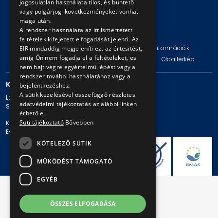
jogosulatlan használata tilos, és büntető
vagy polgárjogi következményeket vonhat
maga után.
A rendszer használata az itt ismertetett
© Copyright 2026 BKV Zrt.
feltételek kifejezett elfogadását jelenti. Az
Impresszum
Jogi nyilatkozat
Technikai információk
EIR mindaddig megjeleníti ezt az értesitést,
amig Ön nem fogadja el a feltételeket, es
Adatvédelmi politika és tájékoztatások
ÁSZF
Oldaltérkép
nem hajt végre egyértelmű lépést vagy a
rendszer további használatához vagy a
KAPCSOLAT
bejelentkezéshez.
A sütik kezelésével összefüggő részletes
Levelezési cím: 1980 Budapest, Pf. 11.
adatvédelmi tájékoztatás az alábbi linken
Székhely: 1980 Budapest, Akácfa u. 15.
érhető el.
Süti tájékoztató
Bővebben
Központi telefonszám: + 36 1 461-65-00
E-mail cím: bkv@bkv.hu
KÖTELEZŐ SÜTIK
MŰKÖDÉST TÁMOGATÓ
EGYÉB
ÖSSZES ELFOGADÁSA