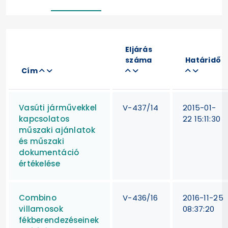
Eljárás
száma
Határidő
Cím
Vasúti járművekkel
V-437/14
2015-01-
kapcsolatos
22 15:11:30
műszaki ajánlatok
és műszaki
dokumentáció
értékelése
Combino
V-436/16
2016-11-25
villamosok
08:37:20
fékberendezéseinek