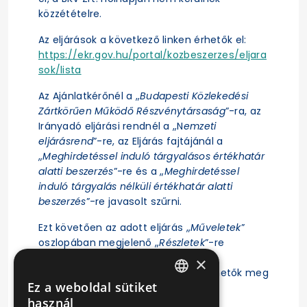
közzétételre.
Az eljárások a következő linken érhetők el:
https://ekr.gov.hu/portal/kozbeszerzes/eljara
sok/lista
Az Ajánlatkérőnél a „
Budapesti Közlekedési
Zártkörűen Működő Részvénytársaság
”-ra, az
Irányadó eljárási rendnél a „N
emzeti
eljárásrend
”-re, az Eljárás fajtájánál a
„
Meghirdetéssel induló tárgyalásos értékhatár
alatti beszerzés
”-re és a „
Meghirdetéssel
induló tárgyalás nélküli értékhatár alatti
beszerzés
”-re javasolt szűrni.
Ezt követően az adott eljárás „
Műveletek
”
oszlopában megjelenő „
Részletek
”-re
kattintás után érhető el az eljárás
×
ajánlattételi felhívása, illetve tekinthetők meg
Ez a weboldal sütiket
az eljárásra vonatkozó főbb adatok.
HUNGARIAN
használ