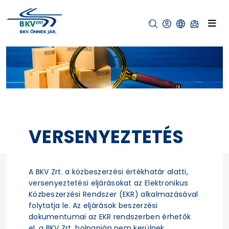
VERSENYEZTETÉS
A BKV Zrt. a közbeszerzési értékhatár alatti,
versenyeztetési eljárásokat az Elektronikus
Közbeszerzési Rendszer (EKR) alkalmazásával
folytatja le. Az eljárások beszerzési
dokumentumai az EKR rendszerben érhetők
el, a BKV Zrt. holnapján nem kerülnek