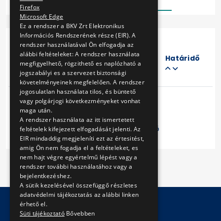
Firefox
Microsoft Edge
Ez a rendszer a BKV Zrt Elektronikus
Információs Rendszerének része (EIR). A
rendszer használatával Ön elfogadja az
Eljárás
alábbi feltételeket: A rendszer használata
száma
Határidő
megfigyelhető, rögzithető es naplózható a
Cím
jogszabályi es a szervezet biztonsági
követelményeinek megfelelően. A rendszer
jogosulatlan használata tilos, és büntető
vagy polgárjogi következményeket vonhat
maga után.
A rendszer használata az itt ismertetett
Előző
1
Következő
feltételek kifejezett elfogadását jelenti. Az
EIR mindaddig megjeleníti ezt az értesitést,
amig Ön nem fogadja el a feltételeket, es
nem hajt végre egyértelmű lépést vagy a
rendszer további használatához vagy a
bejelentkezéshez.
A sütik kezelésével összefüggő részletes
adatvédelmi tájékoztatás az alábbi linken
érhető el.
Süti tájékoztató
Bővebben
© Copyright 2026 BKV Zrt.