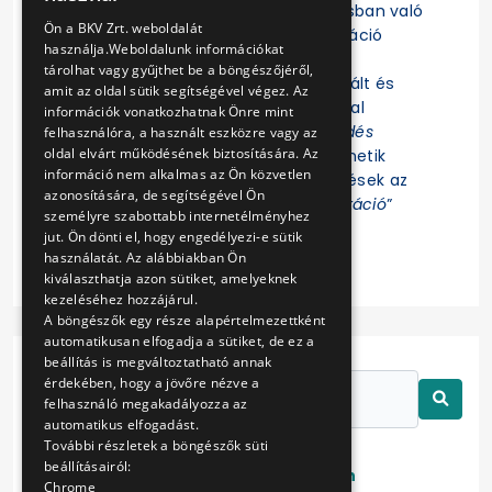
Felhívjuk a figyelmet, hogy az eljárásban való
ENGLISH
Ön a BKV Zrt. weboldalát
részvételhez az EKR-be való regisztráció
használja.Weboldalunk információkat
szükséges! Az eljárás további
tárolhat vagy gyűjthet be a böngészőjéről,
dokumentumait az EKR-ben regisztrált és
amit az oldal sütik segítségével végez. Az
ajánlat összeállítására jogosultsággal
információk vonatkozhatnak Önre mint
rendelkező Felhasználók az „
Érdeklődés
felhasználóra, a használt eszközre vagy az
oldal elvárt működésének biztosítására. Az
jelzése
” funkció indítása után tekinthetik
információ nem alkalmas az Ön közvetlen
meg. Az eljárással kapcsolatos kérdések az
azonosítására, de segítségével Ön
EKR-ben erre létrehozott „
Kommunikáció
”
személyre szabottabb internetélményhez
felületen tehetők fel.
jut. Ön dönti el, hogy engedélyezi-e sütik
használatát. Az alábbiakban Ön
kiválaszthatja azon sütiket, amelyeknek
kezeléséhez hozzájárul.
A böngészők egy része alapértelmezettként
automatikusan elfogadja a sütiket, de ez a
beállítás is megváltoztatható annak
érdekében, hogy a jövőre nézve a
felhasználó megakadályozza az
automatikus elfogadást.
További részletek a böngészők süti
beállításairól:
Lezárt
Folyamatban
Chrome