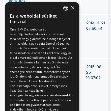
készülék
×
beszerzése
Ez a weboldal sütiket
HUNGARIAN
használ
Egy darab
VB-
2014-11-21
ENGLISH
váltóerőmérő
183/14
07:50:44
Ön a BKV Zrt. weboldalát
készülék
használja.Weboldalunk információkat
beszerzése
tárolhat vagy gyűjthet be a böngészőjéről,
amit az oldal sütik segítségével végez. Az
különböző
információk vonatkozhatnak Önre mint
mérőfejekkel
felhasználóra, a használt eszközre vagy az
oldal elvárt működésének biztosítására. Az
információ nem alkalmas az Ön közvetlen
Egyenáramú
V-89/15
2015-08-
azonosítására, de segítségével Ön
próbalámpák,
25
személyre szabottabb internetélményhez
jut. Ön dönti el, hogy engedélyezi-e sütik
feszültségkémlelők,
10:37:07
használatát. Az alábbiakban Ön
rövidrezáró
kiválaszthatja azon sütiket, amelyeknek
készülékek
kezeléséhez hozzájárul.
időszakos
A böngészők egy része alapértelmezettként
felülvizsgálata és
automatikusan elfogadja a sütiket, de ez a
javítása
beállítás is megváltoztatható annak
érdekében, hogy a jövőre nézve a