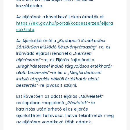
közzétételre.
Az eljárások a következő linken érhetők el:
https://ekr.gov.hu/portal/kozbeszerzes/eljara
sok/lista
Az Ajánlatkérőnél a „
Budapesti Közlekedési
Zártkörűen Működő Részvénytársaság
”-ra, az
Irányadó eljárási rendnél a „N
emzeti
eljárásrend
”-re, az Eljárás fajtájánál a
„
Meghirdetéssel induló tárgyalásos értékhatár
alatti beszerzés
”-re és a „
Meghirdetéssel
induló tárgyalás nélküli értékhatár alatti
beszerzés
”-re javasolt szűrni.
Ezt követően az adott eljárás „
Műveletek
”
oszlopában megjelenő „
Részletek
”-re
kattintás után érhető el az eljárás
ajánlattételi felhívása, illetve tekinthetők meg
az eljárásra vonatkozó főbb adatok.