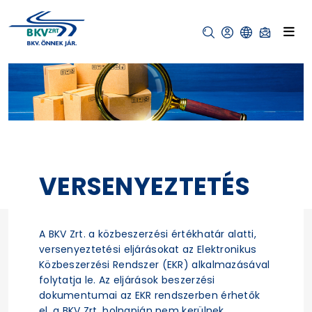
VERSENYEZTETÉS
A BKV Zrt. a közbeszerzési értékhatár alatti,
versenyeztetési eljárásokat az Elektronikus
Közbeszerzési Rendszer (EKR) alkalmazásával
folytatja le. Az eljárások beszerzési
dokumentumai az EKR rendszerben érhetők
el, a BKV Zrt. holnapján nem kerülnek