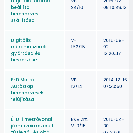
Digitális futómű
VB-
2016-02-
beállító
24/16
08 10:48:12
berendezés
szállítása
Digitális
V-
2015-09-
mérőműszerek
152/15
02
gyártása és
12:20:47
beszerzése
É-D Metró
VB-
2014-12-16
Autóstop
12/14
07:20:50
berendezések
felújítása
É-D-i metróvonal
BKV Zrt.
2015-04-
járműveire szerelt
V-9/15.
30
tűzjelző- és oltó
07:32:01