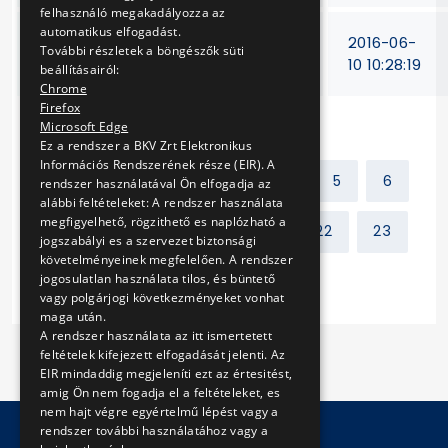
felhasználó megakadályozza az
automatikus elfogadást.
Ékszíjak beszerzése
V-
2016-06-
További részletek a böngészők süti
(konszignáció)
196/16
10 10:28:19
beállításairól:
Chrome
Firefox
Microsoft Edge
Ez a rendszer a BKV Zrt Elektronikus
Információs Rendszerének része (EIR). A
Előző
1
2
3
4
5
6
rendszer használatával Ön elfogadja az
alábbi feltételeket: A rendszer használata
megfigyelhető, rögzithető es naplózható a
7
8
9
10
...
22
23
jogszabályi es a szervezet biztonsági
követelményeinek megfelelően. A rendszer
jogosulatlan használata tilos, és büntető
Következő
vagy polgárjogi következményeket vonhat
maga után.
A rendszer használata az itt ismertetett
feltételek kifejezett elfogadását jelenti. Az
EIR mindaddig megjeleníti ezt az értesitést,
amig Ön nem fogadja el a feltételeket, es
nem hajt végre egyértelmű lépést vagy a
rendszer további használatához vagy a