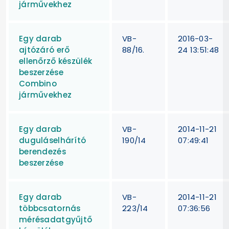
járművekhez
Egy darab
VB-
2016-03-
ajtózáró erő
88/16.
24 13:51:48
ellenőrző készülék
beszerzése
Combino
járművekhez
Egy darab
VB-
2014-11-21
duguláselhárító
190/14
07:49:41
berendezés
beszerzése
Egy darab
VB-
2014-11-21
többcsatornás
223/14
07:36:56
mérésadatgyűjtő