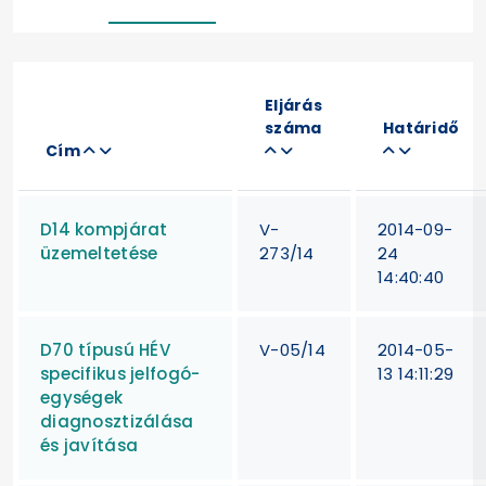
Eljárás
száma
Határidő
Cím
D14 kompjárat
V-
2014-09-
üzemeltetése
273/14
24
14:40:40
D70 típusú HÉV
V-05/14
2014-05-
specifikus jelfogó-
13 14:11:29
egységek
diagnosztizálása
és javítása