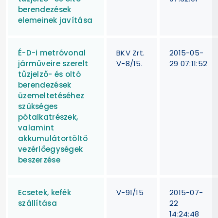
berendezések
elemeinek javítása
É-D-i metróvonal
BKV Zrt.
2015-05-
járműveire szerelt
V-8/15.
29 07:11:52
tűzjelző- és oltó
berendezések
üzemeltetéséhez
szükséges
pótalkatrészek,
valamint
akkumulátortöltő
vezérlőegységek
beszerzése
Ecsetek, kefék
V-91/15
2015-07-
szállítása
22
14:24:48