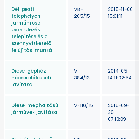
Dél-pesti
VB-
2015-11-06
telephelyen
205/15
15:01:11
járműmosó
berendezés
telepítése és a
szennyvízkezelő
felújítási munkái
Diesel gépház
V-
2014-05-
hőcserélők eseti
384/13
14 11:02:54
javítása
Diesel meghajtású
V-116/15
2015-09-
járművek javítása
30
07:13:09